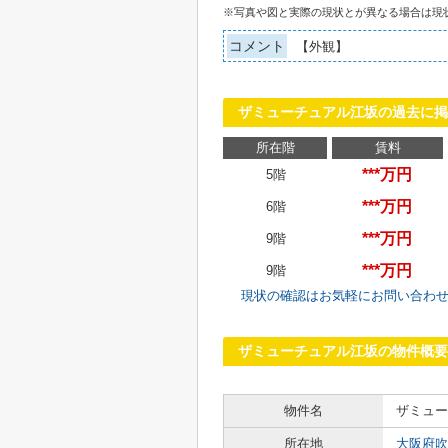
※写真や図と実際の現状とが異なる場合は現
コメント
【外観】
ザミューチュアル江坂の過去に掲
所在階
賃料
***万円
5階
***万円
6階
***万円
9階
***万円
9階
現状の確認はお気軽にお問い合わ
ザミューチュアル江坂の物件概要
物件名
ザミュー
所在地
大阪府吹