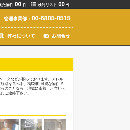
00
00
見た物件
件
検討リスト
件
06-6885-8515
管理事業部：
ベータなどが揃っております。アレル
経路を選べる、2駅利用可能な物件で
情報のことなら、地域に密着した当社へ
軽にご連絡下さい。