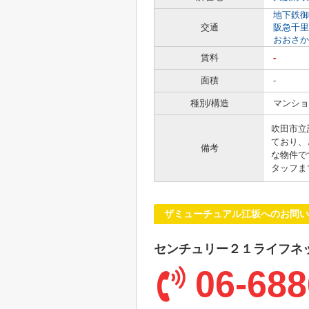
地下鉄御
交通
阪急千里
おおさか
賃料
-
面積
-
種別/構造
マンショ
吹田市立
ており、
備考
な物件で
タッフま
ザミューチュアル江坂へのお問い
センチュリー２１ライフネ
06-688