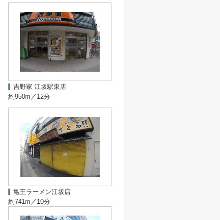
吉野家 江坂駅東店
約950m／12分
亀王ラーメン江坂店
約741m／10分