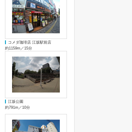
コメダ珈琲店 江坂駅前店
約1159m／15分
江坂公園
約791m／10分