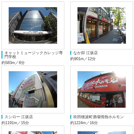
キャットミュージックカレッジ専
なか卯 江坂店
門学校
約901m／12分
約583m／8分
スシロー 江坂店
吹田穂波町酒場情熱ホルモン
約1191m／15分
約1224m／16分