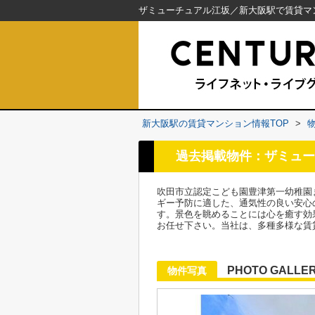
新大阪駅の賃貸マンション情報TOP
>
過去掲載物件：ザミュー
吹田市立認定こども園豊津第一幼稚園
ギー予防に適した、通気性の良い安心
す。景色を眺めることには心を癒す効
お任せ下さい。当社は、多種多様な賃
PHOTO GALLE
物件写真