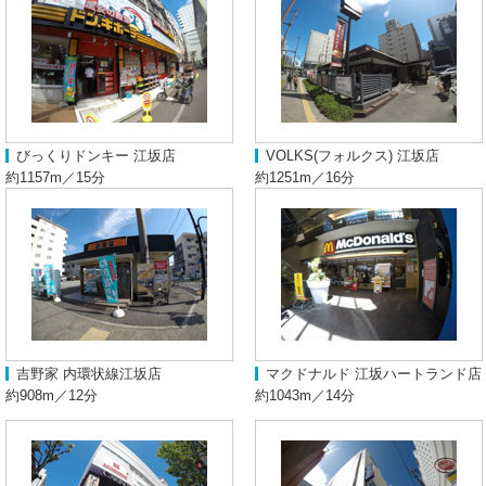
びっくりドンキー 江坂店
VOLKS(フォルクス) 江坂店
約1157m／15分
約1251m／16分
吉野家 内環状線江坂店
マクドナルド 江坂ハートランド店
約908m／12分
約1043m／14分