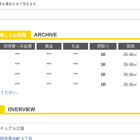
状を優先させて頂きます。
ARCHIVE
載したお部屋
管理費＋共益費
敷金
礼金
間取り
面積
***
***
***
1K
26.66㎡
***
***
***
1K
26.66㎡
***
***
***
1K
26.66㎡
***
***
***
1R
26.66㎡
せください。
OVERVIEW
チュアル江坂
田市垂水町３丁目