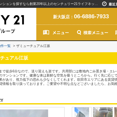
ザミューチュアル江坂／新大阪駅で賃貸マンションを探すなら創業20年以上のセンチュリー21ライフネット・ライブグループ
最近
06-6886-7933
新大阪店：
物件一覧
>
ザミューチュアル江坂
チュアル江坂
まで徒歩6分なので、送り迎えも楽です。共用部には敷地内ごみ置き場・エレ
のマンションです。健康な体は新鮮な空気を吸うところから。行く先に応じて
果があり、視力低下の恐れも少なくしてくれます。吹田市エリアにある賃貸
貸情報を取り扱っております。ご要望や不明な点などございましたら、お気
RY