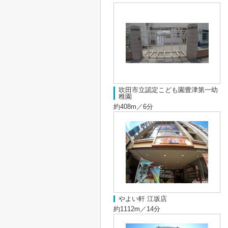
吹田市立認定こども園豊津第一幼
稚園
約408m／6分
やよい軒 江坂店
約1112m／14分