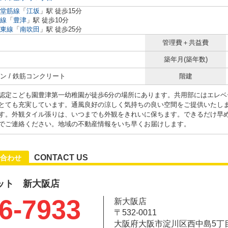
堂筋線
「
江坂
」駅 徒歩15分
線
「
豊津
」駅 徒歩10分
東線
「
南吹田
」駅 徒歩25分
管理費＋共益費
築年月(築年数)
ン / 鉄筋コンクリート
階建
認定こども園豊津第一幼稚園が徒歩6分の場所にあります。共用部にはエレベ
とても充実しています。通風良好の涼しく気持ちの良い空間をご提供いたしま
す。外観タイル張りは、いつまでも外観をきれいに保ちます。できるだけ早
でご連絡ください。地域の不動産情報をいち早くお届けします。
CONTACT US
合わせ
ット 新大阪店
6-7933
新大阪店
〒532-0011
大阪府大阪市淀川区西中島5丁目6-