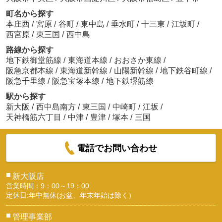
町名から探す
本庄西
/
宮原
/
谷町
/
東中島
/
垂水町
/
十三東
/
江坂町
/
西宮原
/
東三国
/
西中島
路線から探す
地下鉄御堂筋線
/
東海道本線
/
おおさか東線
/
阪急京都本線
/
東海道新幹線
/
山陽新幹線
/
地下鉄谷町線
/
阪急千里線
/
阪急宝塚本線
/
地下鉄堺筋線
駅から探す
新大阪
/
西中島南方
/
東三国
/
中崎町
/
江坂
/
天神橋筋六丁目
/
中津
/
豊津
/
塚本
/
三国
電話でお問い合わせ
■
新大阪店
営業時間：9：00～19：00
定休日:年中無休(お盆、年末年始は除く）
■
管理事業部