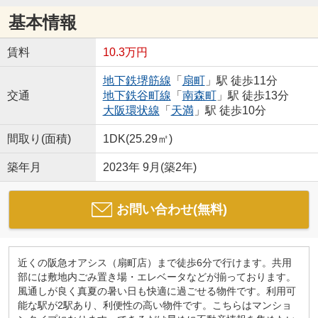
基本情報
賃料
10.3万円
地下鉄堺筋線
「
扇町
」駅 徒歩11分
交通
地下鉄谷町線
「
南森町
」駅 徒歩13分
大阪環状線
「
天満
」駅 徒歩10分
間取り(面積)
1DK(25.29㎡)
築年月
2023年 9月(築2年)
お問い合わせ(無料)
近くの阪急オアシス（扇町店）まで徒歩6分で行けます。共用
部には敷地内ごみ置き場・エレベータなどが揃っております。
風通しが良く真夏の暑い日も快適に過ごせる物件です。利用可
能な駅が2駅あり、利便性の高い物件です。こちらはマンショ