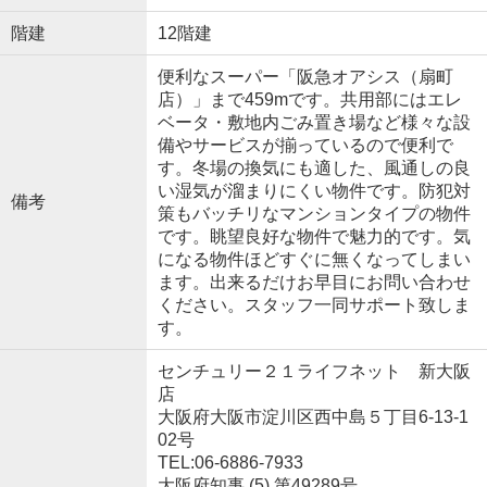
階建
12階建
便利なスーパー「阪急オアシス（扇町
店）」まで459mです。共用部にはエレ
ベータ・敷地内ごみ置き場など様々な設
備やサービスが揃っているので便利で
す。冬場の換気にも適した、風通しの良
い湿気が溜まりにくい物件です。防犯対
備考
策もバッチリなマンションタイプの物件
です。眺望良好な物件で魅力的です。気
になる物件ほどすぐに無くなってしまい
ます。出来るだけお早目にお問い合わせ
ください。スタッフ一同サポート致しま
す。
センチュリー２１ライフネット 新大阪
店
大阪府大阪市淀川区西中島５丁目6-13-1
02号
TEL:06-6886-7933
大阪府知事 (5) 第49289号