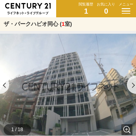
閲覧履歴
お気に入り
メニュー
1
0
ザ・パークハビオ同心 (
1
室)
1 / 18