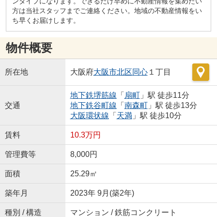
ンタイプになります。できるだけ早めに不動産情報を集めたい
方は当社スタッフまでご連絡ください。地域の不動産情報をい
ち早くお届けします。
物件概要
所在地
大阪府
大阪市北区
同心
１丁目
地下鉄堺筋線
「
扇町
」駅 徒歩11分
交通
地下鉄谷町線
「
南森町
」駅 徒歩13分
大阪環状線
「
天満
」駅 徒歩10分
賃料
10.3万円
管理費等
8,000円
面積
25.29㎡
築年月
2023年 9月(築2年)
種別 / 構造
マンション / 鉄筋コンクリート