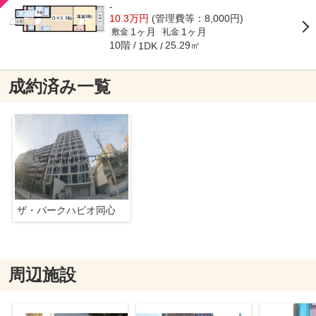
-
10.3万円
(管理費等：8,000円)
1ヶ月
1ヶ月
敷金
礼金
10階
25.29㎡
1DK
成約済み一覧
ザ・パークハビオ同心
周辺施設