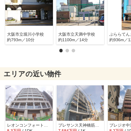
大阪市立堀川小学校
大阪市立天満中学校
ぷららてん
約793m／10分
約1100m／14分
約936m／1
エリアの近い物件
レオンコンフォート梅田北
プレサンス天神橋筋六丁目ヴォワール
プレジオ中
8.3
万
円
/ 1DK
7.584
万
円
/ 1K
8.2
万
円
/ 1