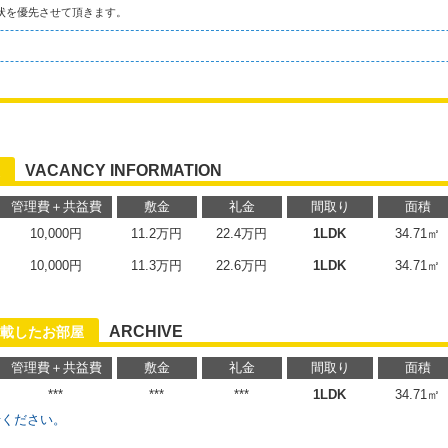
状を優先させて頂きます。
VACANCY INFORMATION
管理費＋共益費
敷金
礼金
間取り
面積
10,000円
11.2万円
22.4万円
1LDK
34.71㎡
10,000円
11.3万円
22.6万円
1LDK
34.71㎡
ARCHIVE
載したお部屋
管理費＋共益費
敷金
礼金
間取り
面積
***
***
***
1LDK
34.71㎡
せください。