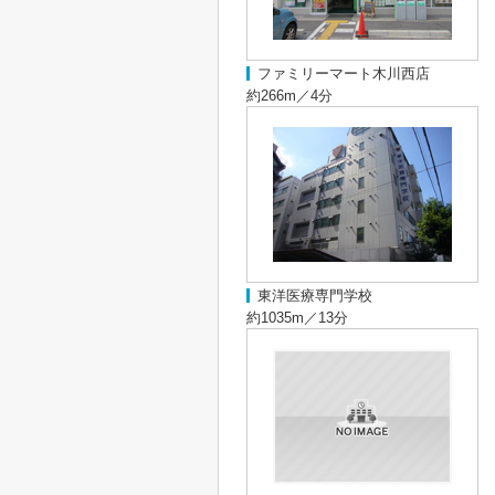
ファミリーマート木川西店
約266m／4分
東洋医療専門学校
約1035m／13分