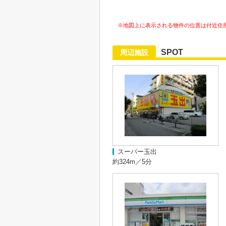
※地図上に表示される物件の位置は付近住
SPOT
周辺施設
スーパー玉出
約324m／5分