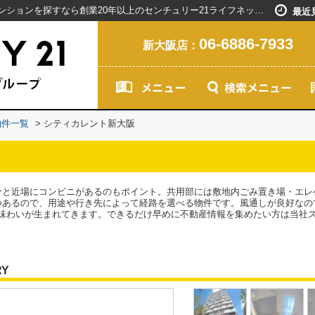
シティカレント新大阪／新大阪駅で賃貸マンションを探すなら創業20年以上のセンチュリー21ライフネット・ライブグループ
最近
06-6886-7933
新大阪店：
物件一覧
>
シティカレント新大阪
分と近場にコンビニがあるのもポイント。共用部には敷地内ごみ置き場・エレ
つあるので、用途や行き先によって経路を選べる物件です。風通しが良好なの
味わいが生まれてきます。できるだけ早めに不動産情報を集めたい方は当社
RY