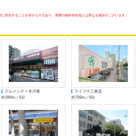
所に所在することを表すものであり、実際の物件所在地とは異なる場合がございます。
グルメシティ木川東
ライフ十三東店
約384m／5分
約709m／9分