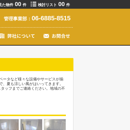
00
00
見た物件
件
検討リスト
件
06-6885-8515
管理事業部：
ベータなど様々な設備やサービスが揃
で、夏も涼しい風がはいってきます。
スタッフまでご連絡ください。地域の不