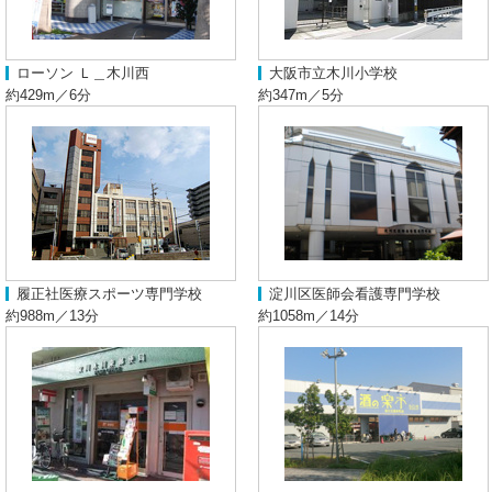
ローソン Ｌ＿木川西
大阪市立木川小学校
約429m／6分
約347m／5分
履正社医療スポーツ専門学校
淀川区医師会看護専門学校
約988m／13分
約1058m／14分