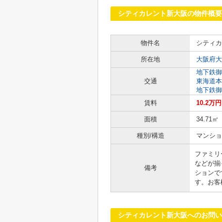
シティカレント新大阪の物件概要
物件名
シティカ
所在地
大阪府大
地下鉄御
交通
東海道本
地下鉄御
賃料
10.2万
面積
34.71㎡
種別/構造
マンショ
ファミリ
などが揃
備考
ションで
す。お客
シティカレント新大阪へのお問い