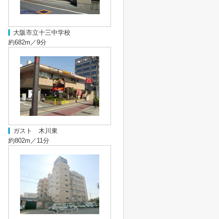
大阪市立十三中学校
約682m／9分
ガスト 木川東
約802m／11分