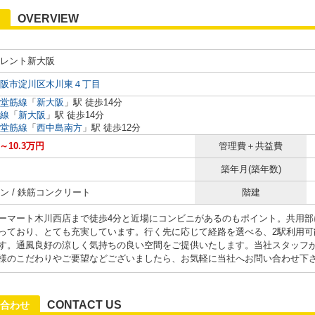
OVERVIEW
レント新大阪
阪市淀川区木川東４丁目
堂筋線
「
新大阪
」駅 徒歩14分
線
「
新大阪
」駅 徒歩14分
堂筋線
「
西中島南方
」駅 徒歩12分
円～10.3万円
管理費＋共益費
築年月(築年数)
ン / 鉄筋コンクリート
階建
ーマート木川西店まで徒歩4分と近場にコンビニがあるのもポイント。共用部
っており、とても充実しています。行く先に応じて経路を選べる、2駅利用可
す。通風良好の涼しく気持ちの良い空間をご提供いたします。当社スタッフ
様のこだわりやご要望などございましたら、お気軽に当社へお問い合わせ下
CONTACT US
合わせ