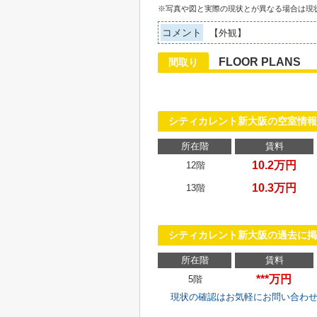
※写真や図と実際の現状とが異なる場合は現
コメント
【外観】
FLOOR PLANS
間取り
シティカレント新大阪の空室情報
所在階
賃料
10.2万円
12階
10.3万円
13階
シティカレント新大阪の過去に掲
所在階
賃料
***万円
5階
現状の確認はお気軽にお問い合わ