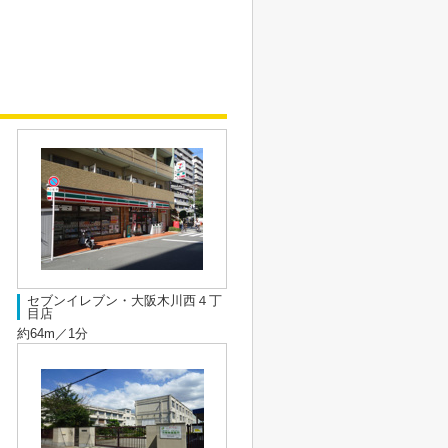
セブンイレブン・大阪木川西４丁
目店
約64m／1分