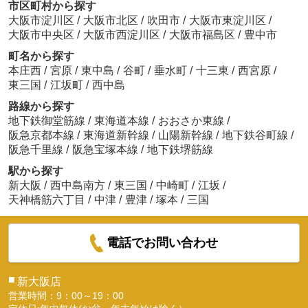
市区町村から探す
大阪市淀川区
/
大阪市北区
/
吹田市
/
大阪市東淀川区
/
大阪市中央区
/
大阪市西淀川区
/
大阪市福島区
/
豊中市
町名から探す
本庄西
/
宮原
/
東中島
/
谷町
/
垂水町
/
十三東
/
西宮原
/
東三国
/
江坂町
/
西中島
路線から探す
地下鉄御堂筋線
/
東海道本線
/
おおさか東線
/
阪急京都本線
/
東海道新幹線
/
山陽新幹線
/
地下鉄谷町線
/
阪急千里線
/
阪急宝塚本線
/
地下鉄堺筋線
駅から探す
新大阪
/
西中島南方
/
東三国
/
中崎町
/
江坂
/
天神橋筋六丁目
/
中津
/
豊津
/
塚本
/
三国
電話でお問い合わせ
■
新大阪店
営業時間：9：00～19：00