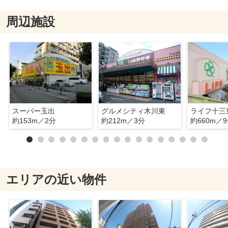
周辺施設
スーパー玉出
グルメシティ木川東
ライフ十三
約153m／2分
約212m／3分
約660m／
エリアの近い物件