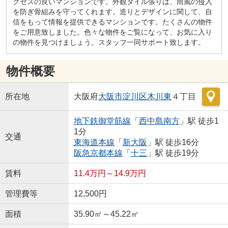
クセスの良いマンションです。外観タイル張りは、雨風の侵入
を防ぎ骨組みを守ってくれます。造りとデザインに関して、自
信をもって情報を提供できるマンションです。たくさんの物件
をご用意致しました。色々な物件をご覧になって、お気に入り
の物件を見つけましょう。スタッフ一同サポート致します。
物件概要
所在地
大阪府
大阪市淀川区
木川東
４丁目
地下鉄御堂筋線
「
西中島南方
」駅 徒歩1
1分
交通
東海道本線
「
新大阪
」駅 徒歩16分
阪急京都本線
「
十三
」駅 徒歩19分
賃料
11.4万円～14.9万円
管理費等
12,500円
面積
35.90㎡～45.22㎡