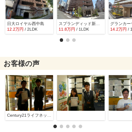
日大ロイヤル西中島
スプランディッド新大阪キャトル
12.2
万
円
/ 2LDK
11.8
万
円
/ 1LDK
14.2
万
円
/
お客様の声
Century21ライフネット新大阪店