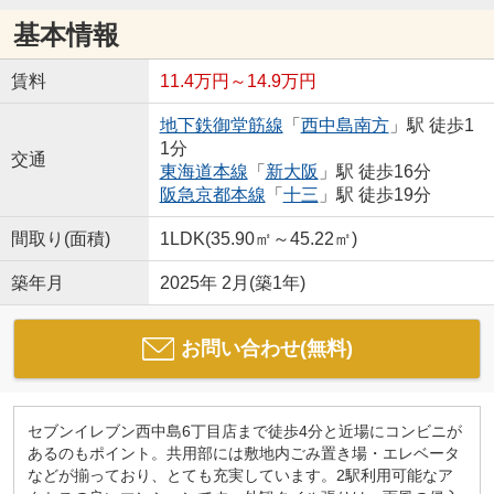
基本情報
賃料
11.4万円～14.9万円
地下鉄御堂筋線
「
西中島南方
」駅 徒歩1
1分
交通
東海道本線
「
新大阪
」駅 徒歩16分
阪急京都本線
「
十三
」駅 徒歩19分
間取り(面積)
1LDK(35.90㎡～45.22㎡)
築年月
2025年 2月(築1年)
お問い合わせ(無料)
セブンイレブン西中島6丁目店まで徒歩4分と近場にコンビニが
あるのもポイント。共用部には敷地内ごみ置き場・エレベータ
などが揃っており、とても充実しています。2駅利用可能なア