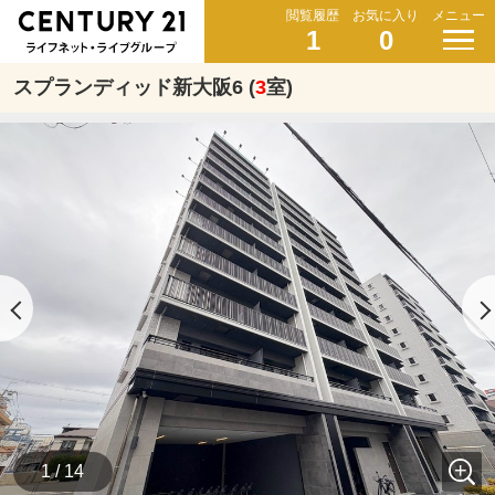
閲覧履歴
お気に入り
メニュー
1
0
スプランディッド新大阪6 (
3
室)
1 / 14