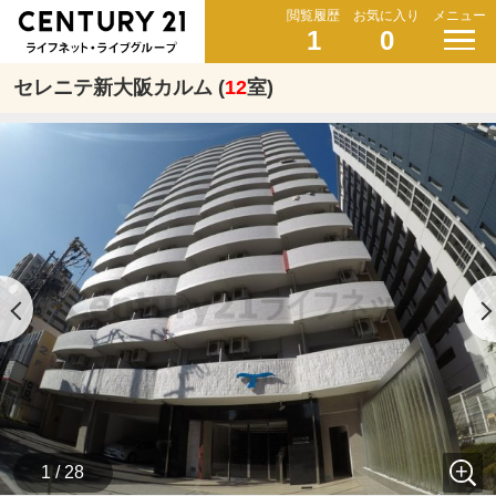
閲覧履歴
お気に入り
メニュー
1
0
セレニテ新大阪カルム (
12
室)
1 / 28