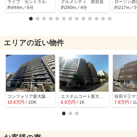
ライフ セントラルスクエア西宮原店
グルメシティ 西宮原
ローソン西
約444m／6分
約260m／4分
約217m／
エリアの近い物件
コンフォリア新大阪宮原Q
エステムコート新大阪6エキスプレイス
谷田十三マ
10.6
万
円
/ 1DK
6.8
万
円
/ 1K
7.8
万
円
/ 1