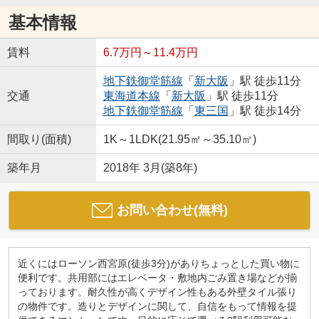
基本情報
賃料
6.7万円～11.4万円
地下鉄御堂筋線
「
新大阪
」駅 徒歩11分
交通
東海道本線
「
新大阪
」駅 徒歩11分
地下鉄御堂筋線
「
東三国
」駅 徒歩14分
間取り(面積)
1K～1LDK(21.95㎡～35.10㎡)
築年月
2018年 3月(築8年)
お問い合わせ(無料)
近くにはローソン西宮原(徒歩3分)がありちょっとした買い物に
便利です。共用部にはエレベータ・敷地内ごみ置き場などが揃
っております。耐久性が高くデザイン性もある外壁タイル張り
の物件です。造りとデザインに関して、自信をもって情報を提