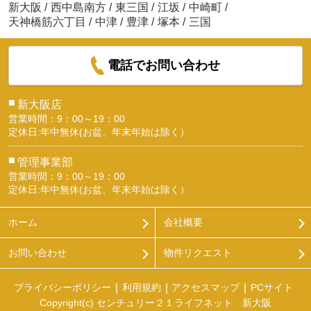
新大阪
/
西中島南方
/
東三国
/
江坂
/
中崎町
/
天神橋筋六丁目
/
中津
/
豊津
/
塚本
/
三国
電話でお問い合わせ
■
新大阪店
営業時間：9：00～19：00
定休日:年中無休(お盆、年末年始は除く）
■
管理事業部
営業時間：9：00～19：00
定休日:年中無休(お盆、年末年始は除く）
ホーム
会社概要
お問い合わせ
物件リクエスト
プライバシーポリシー
利用規約
アクセスマップ
PCサイト
Copyright(c) センチュリー２１ライフネット 新大阪