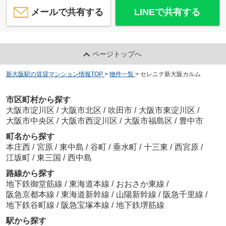
メールで共有する
LINEで共有する
ページトップへ
新大阪駅の賃貸マンション情報TOP
>
物件一覧
>
セレニテ新大阪カルム
市区町村から探す
大阪市淀川区
/
大阪市北区
/
吹田市
/
大阪市東淀川区
/
大阪市中央区
/
大阪市西淀川区
/
大阪市福島区
/
豊中市
町名から探す
本庄西
/
宮原
/
東中島
/
谷町
/
垂水町
/
十三東
/
西宮原
/
江坂町
/
東三国
/
西中島
路線から探す
地下鉄御堂筋線
/
東海道本線
/
おおさか東線
/
阪急京都本線
/
東海道新幹線
/
山陽新幹線
/
阪急千里線
/
地下鉄谷町線
/
阪急宝塚本線
/
地下鉄堺筋線
駅から探す