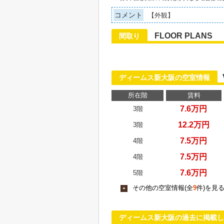
コメント
【外観】
FLOOR PLANS
間取り
ディームス新大阪の空室情報
所在階
賃料
7.6万円
3階
12.2万円
3階
7.5万円
4階
7.5万円
4階
7.6万円
5階
その他の空室情報(全
9
件)を見
+
ディームス新大阪の過去に掲載し