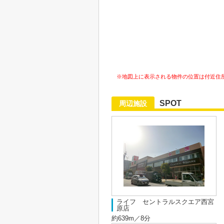
※地図上に表示される物件の位置は付近住
SPOT
周辺施設
ライフ セントラルスクエア西宮
原店
約639m／8分