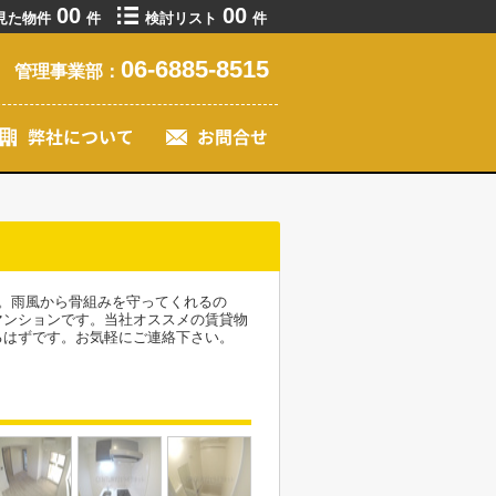
00
00
見た物件
件
検討リスト
件
06-6885-8515
管理事業部：
。雨風から骨組みを守ってくれるの
マンションです。当社オススメの賃貸物
るはずです。お気軽にご連絡下さい。