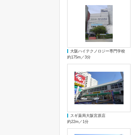
大阪ハイテクノロジー専門学校
約175m／3分
スギ薬局大阪宮原店
約22m／1分