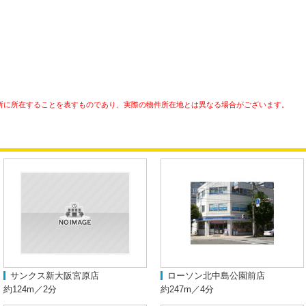
所に所在することを表すものであり、実際の物件所在地とは異なる場合がございます。
サンクス新大阪宮原店
ローソン北中島公園前店
約124m／2分
約247m／4分