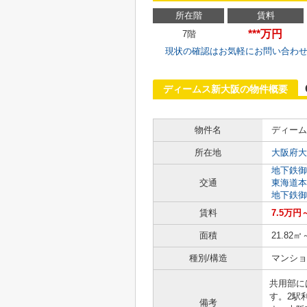
所在階
賃料
***万円
7階
現状の確認はお気軽にお問い合わ
ディームス新大阪の物件概要
物件名
ディーム
所在地
大阪府大
地下鉄御
交通
東海道本
地下鉄御
賃料
7.5万円
面積
21.82㎡
種別/構造
マンショ
共用部に
す。2駅
備考