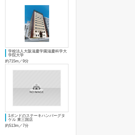
学校法人大阪滋慶学園滋慶科学大
学院大学
約715m／9分
1ポンドのステーキハンバーグタ
ケル 東三国店
約513m／7分