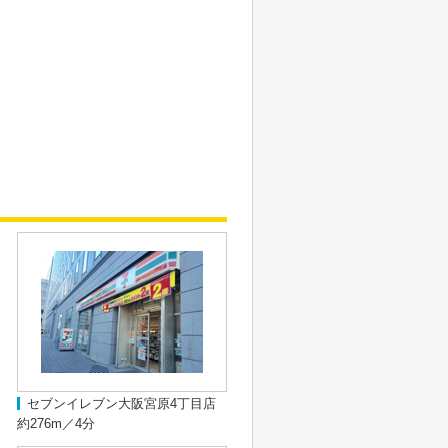
セブンイレブン大阪宮原4丁目店
約276m／4分