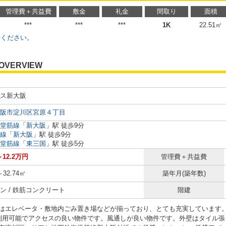
管理費＋共益費
敷金
礼金
間取り
面積
***
***
***
1K
22.51㎡
せください。
OVERVIEW
ス新大阪
阪市淀川区宮原４丁目
堂筋線
「
新大阪
」駅 徒歩9分
線
「
新大阪
」駅 徒歩9分
堂筋線
「
東三国
」駅 徒歩5分
～12.2万円
管理費＋共益費
～32.74㎡
築年月(築年数)
ン / 鉄筋コンクリート
階建
はエレベータ・敷地内ごみ置き場などが揃っており、とても充実しています
利用可能でアクセスの良い物件です。風通しが良い物件です。外壁はタイル張