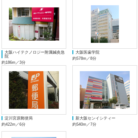
大阪ハイテクノロジー附属鍼灸急
大阪医歯学院
院
約578m／8分
約186m／3分
淀川宮原郵便局
新大阪センイシティー
約422m／6分
約540m／7分