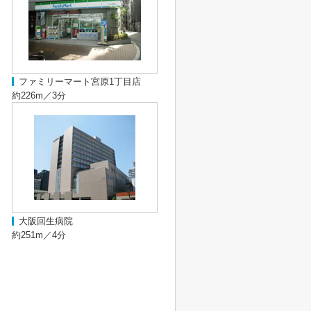
ファミリーマート宮原1丁目店
約226m／3分
大阪回生病院
約251m／4分