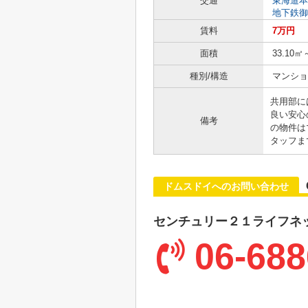
交通
東海道本
地下鉄御
賃料
7万円
面積
33.10㎡
種別/構造
マンショ
共用部に
良い安心
備考
の物件は
タッフま
ドムスドイへのお問い合わせ
センチュリー２１ライフネ
06-688