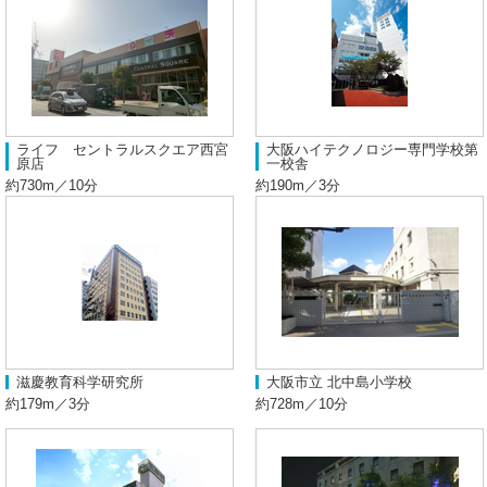
ライフ セントラルスクエア西宮
大阪ハイテクノロジー専門学校第
原店
一校舎
約730m／10分
約190m／3分
滋慶教育科学研究所
大阪市立 北中島小学校
約179m／3分
約728m／10分