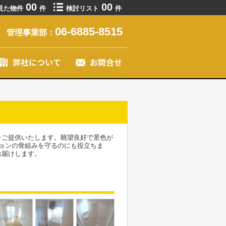
00
00
見た物件
件
検討リスト
件
06-6885-8515
管理事業部：
をご提供いたします。眺望良好で景色が
ョンの骨組みを守るのにも役立ちま
お届けします。