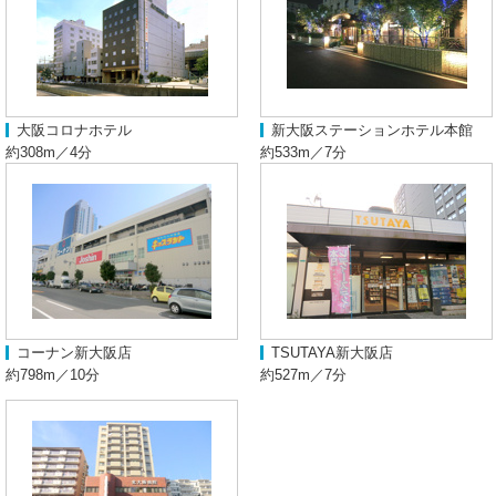
大阪コロナホテル
新大阪ステーションホテル本館
約308m／4分
約533m／7分
コーナン新大阪店
TSUTAYA新大阪店
約798m／10分
約527m／7分