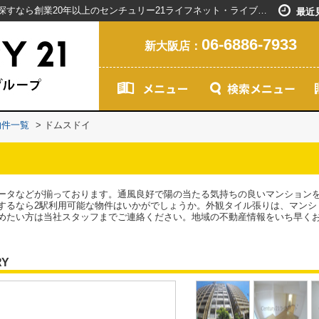
ドムスドイ／新大阪駅で賃貸マンションを探すなら創業20年以上のセンチュリー21ライフネット・ライブグループ
最近
06-6886-7933
新大阪店：
物件一覧
>
ドムスドイ
ータなどが揃っております。通風良好で陽の当たる気持ちの良いマンション
するなら2駅利用可能な物件はいかがでしょうか。外観タイル張りは、マンシ
めたい方は当社スタッフまでご連絡ください。地域の不動産情報をいち早く
RY