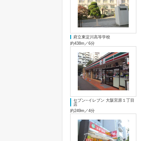
府立東淀川高等学校
約438m／6分
セブン−イレブン 大阪宮原１丁目
店
約249m／4分