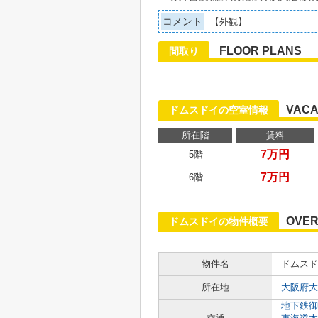
コメント
【外観】
FLOOR PLANS
間取り
VACA
ドムスドイの空室情報
所在階
賃料
7万円
5階
7万円
6階
OVER
ドムスドイの物件概要
物件名
ドムスド
所在地
大阪府大
地下鉄御