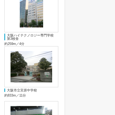
大阪ハイテクノロジー専門学校
第3校舎
約259m／4分
大阪市立宮原中学校
約833m／11分