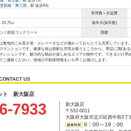
線
「
新大阪
」駅 徒歩7分
堂筋線
「
東三国
」駅 徒歩8分
管理費＋共益費
～33.75㎡
築年月(築年数)
ン / 鉄筋コンクリート
階建
は敷地内ごみ置き場・エレベータなどが備わっておりとても充実しています
のマンションです。健康な体は新鮮な空気を吸うところから。周辺に2駅ある
マンションです。魅力的な眺めが楽しめるエリアの物件です。できるだけ早
でご連絡ください。地域の不動産情報をいち早くお届けします。
CONTACT US
ット 新大阪店
6-7933
新大阪店
〒532-0011
大阪府大阪市淀川区西中島5丁目6-
9：00～19：00