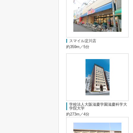
スマイル淀川店
約359m／5分
学校法人大阪滋慶学園滋慶科学大
学院大学
約273m／4分