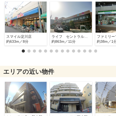
スマイル淀川店
ライフ セントラルスクエア西宮原店
約633m／8分
約863m／11分
約38m／1
エリアの近い物件