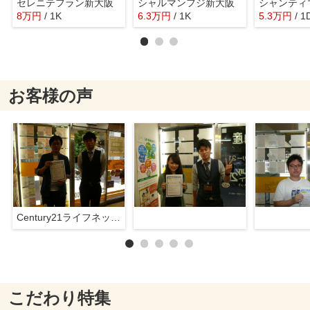
セレニテフラン新大阪
シャルマンフジ新大阪
シャンティ
8
万
円
/ 1K
6.3
万
円
/ 1K
5.3
万
円
/ 1
お客様の声
Century21ライフネット新大阪店
こだわり特集