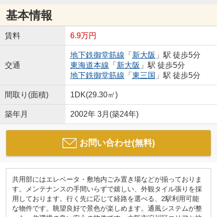
基本情報
賃料
6.9万円
地下鉄御堂筋線
「
新大阪
」駅 徒歩5分
交通
東海道本線
「
新大阪
」駅 徒歩5分
地下鉄御堂筋線
「
東三国
」駅 徒歩5分
間取り(面積)
1DK(29.30㎡)
築年月
2002年 3月(築24年)
お問い合わせ(無料)
共用部にはエレベータ・敷地内ごみ置き場などが揃っておりま
す。メンテナンスの手間いらずで嬉しい、外観タイル張りを採
用しております。行く先に応じて経路を選べる、2駅利用可能
な物件です。眺望良好で景色が楽しめます。通風システムが整