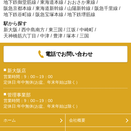
地下鉄御堂筋線
/
東海道本線
/
おおさか東線
/
阪急京都本線
/
東海道新幹線
/
山陽新幹線
/
阪急千里線
/
地下鉄谷町線
/
阪急宝塚本線
/
地下鉄堺筋線
駅から探す
新大阪
/
西中島南方
/
東三国
/
江坂
/
中崎町
/
天神橋筋六丁目
/
中津
/
豊津
/
塚本
/
三国
電話でお問い合わせ
■
新大阪店
営業時間：9：00～19：00
定休日:年中無休(お盆、年末年始は除く）
■
管理事業部
営業時間：9：00～19：00
定休日:年中無休(お盆、年末年始は除く）
ホーム
会社概要