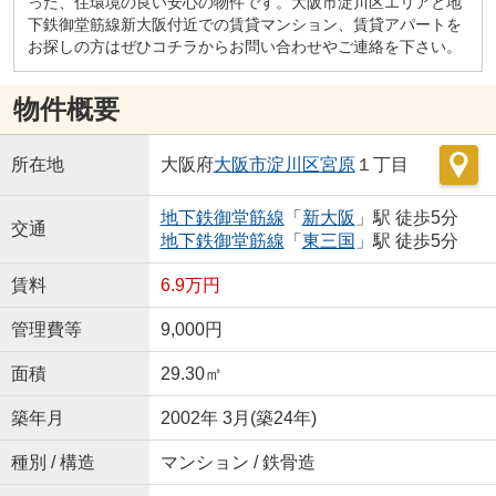
った、住環境の良い安心の物件です。大阪市淀川区エリアと地
下鉄御堂筋線新大阪付近での賃貸マンション、賃貸アパートを
お探しの方はぜひコチラからお問い合わせやご連絡を下さい。
物件概要
所在地
大阪府
大阪市淀川区
宮原
１丁目
地下鉄御堂筋線
「
新大阪
」駅 徒歩5分
交通
地下鉄御堂筋線
「
東三国
」駅 徒歩5分
賃料
6.9万円
管理費等
9,000円
面積
29.30㎡
築年月
2002年 3月(築24年)
種別 / 構造
マンション / 鉄骨造