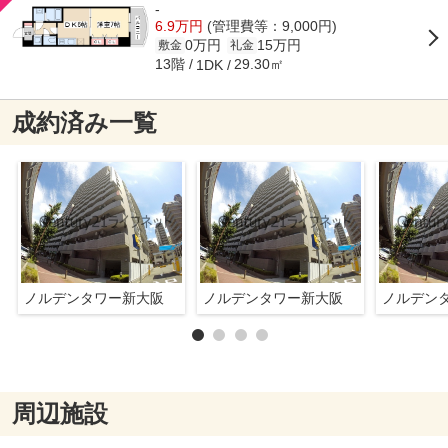
-
6.9万円
(管理費等：9,000円)
0万円
15万円
敷金
礼金
13階
29.30㎡
1DK
成約済み一覧
ノルデンタワー新大阪
ノルデンタワー新大阪
ノルデン
周辺施設