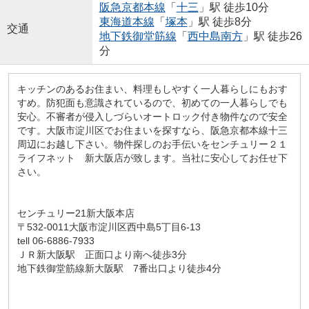
阪急京都本線
「
十三
」駅 徒歩10分
東海道本線
「
塚本
」駅 徒歩8分
交通
地下鉄御堂筋線
「
西中島南方
」駅 徒歩26
分
キッチンのあるお住まい、料理もしやすく一人暮らしにもおす
すめ。防犯面も意識されているので、初めての一人暮らしでも
安心。不審者が侵入しづらいオートロック付き物件なので安全
です。大阪市淀川区でお住まいを探すなら、阪急京都本線十三
周辺にお越し下さい。物件探しのお手伝いをセンチュリー２１
ライフネット 新大阪店が致します。当社に安心してお任せ下
さい。
センチュリー21新大阪本店
〒532-0011大阪市淀川区西中島5丁目6-13
tell 06-6886-7933
ＪＲ新大阪駅 正面口より南へ徒歩3分
地下鉄御堂筋線新大阪駅 7番出口より徒歩4分