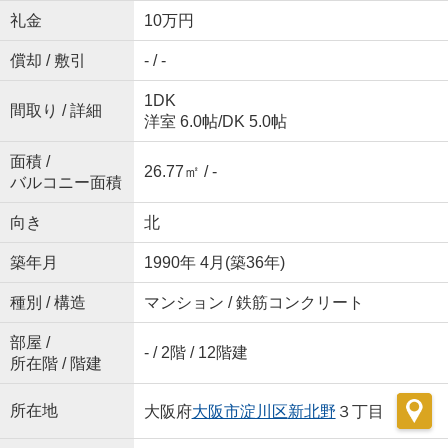
礼金
10万円
償却 / 敷引
- / -
1DK
間取り / 詳細
洋室 6.0帖
/
DK 5.0帖
面積 /
26.77㎡ / -
バルコニー面積
向き
北
築年月
1990年 4月(築36年)
種別 / 構造
マンション / 鉄筋コンクリート
部屋 /
- / 2階 / 12階建
所在階 / 階建
所在地
大阪府
大阪市淀川区
新北野
３丁目