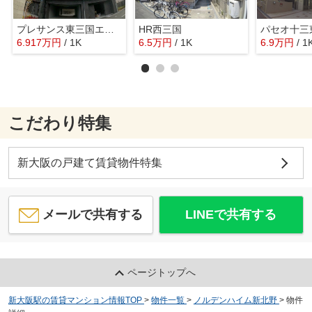
プレサンス東三国エンブレイス
HR西三国
パセオ十三
6.917
万
円
/ 1K
6.5
万
円
/ 1K
6.9
万
円
/ 1
こだわり特集
新大阪の戸建て賃貸物件特集
メールで共有する
LINEで共有する
ページトップへ
新大阪駅の賃貸マンション情報TOP
>
物件一覧
>
ノルデンハイム新北野
>
物件