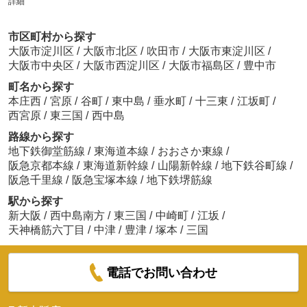
詳細
市区町村から探す
大阪市淀川区
/
大阪市北区
/
吹田市
/
大阪市東淀川区
/
大阪市中央区
/
大阪市西淀川区
/
大阪市福島区
/
豊中市
町名から探す
本庄西
/
宮原
/
谷町
/
東中島
/
垂水町
/
十三東
/
江坂町
/
西宮原
/
東三国
/
西中島
路線から探す
地下鉄御堂筋線
/
東海道本線
/
おおさか東線
/
阪急京都本線
/
東海道新幹線
/
山陽新幹線
/
地下鉄谷町線
/
阪急千里線
/
阪急宝塚本線
/
地下鉄堺筋線
駅から探す
新大阪
/
西中島南方
/
東三国
/
中崎町
/
江坂
/
天神橋筋六丁目
/
中津
/
豊津
/
塚本
/
三国
電話でお問い合わせ