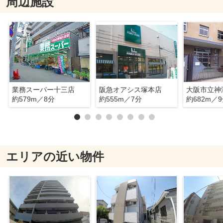
周辺施設
業務スーパー十三店
阪急オアシス塚本店
大阪市立神
約579m／8分
約555m／7分
約682m／
エリアの近い物件