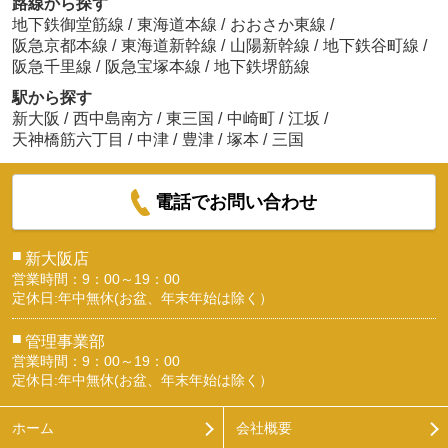
路線から探す
地下鉄御堂筋線
/
東海道本線
/
おおさか東線
/
阪急京都本線
/
東海道新幹線
/
山陽新幹線
/
地下鉄谷町線
/
阪急千里線
/
阪急宝塚本線
/
地下鉄堺筋線
駅から探す
新大阪
/
西中島南方
/
東三国
/
中崎町
/
江坂
/
天神橋筋六丁目
/
中津
/
豊津
/
塚本
/
三国
電話でお問い合わせ
■
新大阪店
営業時間：9：00～19：00
定休日:年中無休(お盆、年末年始は除く）
■
管理事業部
営業時間：9：00～19：00
定休日:年中無休(お盆、年末年始は除く）
ホーム
会社概要