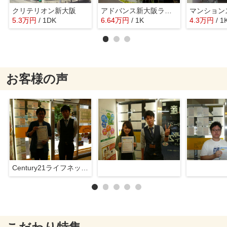
クリテリオン新大阪
アドバンス新大阪ラシュレ
マンション
5.3
万
円
/ 1DK
6.64
万
円
/ 1K
4.3
万
円
/ 1
お客様の声
Century21ライフネット新大阪店