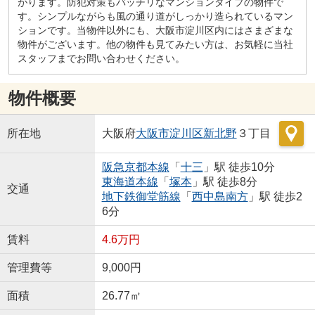
がります。防犯対策もバッチリなマンションタイプの物件で
す。シンプルながらも風の通り道がしっかり造られているマン
ションです。当物件以外にも、大阪市淀川区内にはさまざまな
物件がございます。他の物件も見てみたい方は、お気軽に当社
スタッフまでお問い合わせください。
物件概要
所在地
大阪府
大阪市淀川区
新北野
３丁目
阪急京都本線
「
十三
」駅 徒歩10分
東海道本線
「
塚本
」駅 徒歩8分
交通
地下鉄御堂筋線
「
西中島南方
」駅 徒歩2
6分
賃料
4.6万円
管理費等
9,000円
面積
26.77㎡