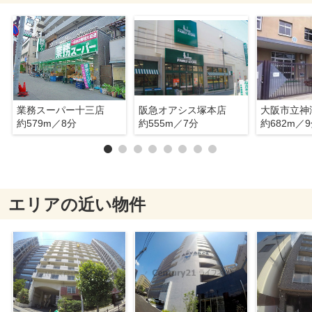
業務スーパー十三店
阪急オアシス塚本店
大阪市立神
約579m／8分
約555m／7分
約682m／
エリアの近い物件