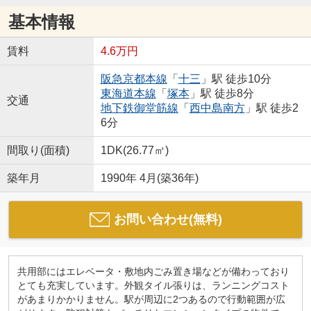
基本情報
賃料
4.6万円
阪急京都本線
「
十三
」駅 徒歩10分
東海道本線
「
塚本
」駅 徒歩8分
交通
地下鉄御堂筋線
「
西中島南方
」駅 徒歩2
6分
間取り(面積)
1DK(26.77㎡)
築年月
1990年 4月(築36年)
お問い合わせ(無料)
共用部にはエレベータ・敷地内ごみ置き場などが備わっており
とても充実しています。外観タイル張りは、ランニングコスト
があまりかかりません。駅が周辺に2つあるので行動範囲が広