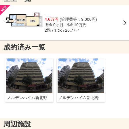
-
4.6万円
(管理費等：9,000円)
0ヶ月
10万円
敷金
礼金
2階
26.77㎡
1DK
成約済み一覧
ノルデンハイム新北野
ノルデンハイム新北野
周辺施設