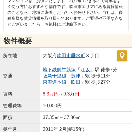
マンションをご提供いたします。2駅利用できるので電車をよ
く使う方におすすめな物件です。吹田市エリアにある賃貸情報
のことなら、地域に密着した当社へお任せ下さい。当社は、多
種多様な賃貸情報を取り扱っております。ご要望や不明な点な
どございましたら、お気軽にご連絡下さい。
物件概要
所在地
大阪府
吹田市
垂水町
３丁目
地下鉄御堂筋線
「
江坂
」駅 徒歩7分
交通
阪急千里線
「
豊津
」駅 徒歩11分
東海道本線
「
吹田
」駅 徒歩27分
賃料
8.3万円～9.3万円
管理費等
10,000円
面積
37.35㎡～37.86㎡
築年月
2011年 2月(築15年)