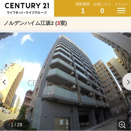
閲覧履歴
お気に入り
メニュー
1
0
ノルデンハイム江坂2 (
3
室)
1 / 29