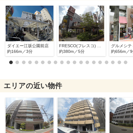
ダイエー江坂公園前店
FRESCO(フレスコ) 江坂店
グルメシテ
約166m／3分
約380m／5分
約656m／
エリアの近い物件