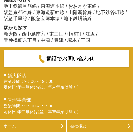
地下鉄御堂筋線
/
東海道本線
/
おおさか東線
/
阪急京都本線
/
東海道新幹線
/
山陽新幹線
/
地下鉄谷町線
/
阪急千里線
/
阪急宝塚本線
/
地下鉄堺筋線
駅から探す
新大阪
/
西中島南方
/
東三国
/
中崎町
/
江坂
/
天神橋筋六丁目
/
中津
/
豊津
/
塚本
/
三国
電話でお問い合わせ
■
新大阪店
営業時間：9：00～19：00
定休日:年中無休(お盆、年末年始は除く）
■
管理事業部
営業時間：9：00～19：00
定休日:年中無休(お盆、年末年始は除く）
ホーム
会社概要