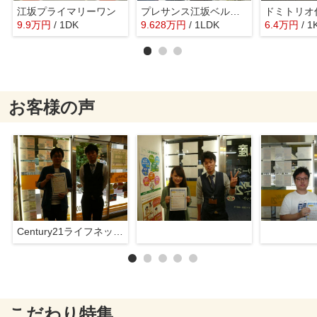
江坂プライマリーワン
プレサンス江坂ベルフィーヌ
ドミトリオ
9.9
万
円
/ 1DK
9.628
万
円
/ 1LDK
6.4
万
円
/ 1
お客様の声
Century21ライフネット新大阪店
こだわり特集