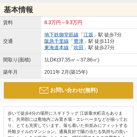
基本情報
賃料
8.3万円～9.3万円
地下鉄御堂筋線
「
江坂
」駅 徒歩7分
交通
阪急千里線
「
豊津
」駅 徒歩11分
東海道本線
「
吹田
」駅 徒歩27分
間取り(面積)
1LDK(37.35㎡～37.86㎡)
築年月
2011年 2月(築15年)
お問い合わせ(無料)
歩いて徒歩4分の場所にスギドラッグ 江坂垂水町店もありま
す。共用部には敷地内ごみ置き場・エレベータなどが揃ってお
り、とても充実しています。落ち着いた街並みにフィットする
外観タイルのマンション。通風良好で陽の当たる気持ちの良い