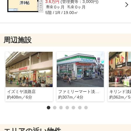
3.6万円
(管理費等：3,000円)
0ヶ月
0ヶ月
敷金
礼金
5階
19.00㎡
1R
周辺施設
イズミヤ淡路店
ファミリーマート淡路四丁目店
キリンド淡
約408m／6分
約307m／4分
約362m／
エリアの近い物件