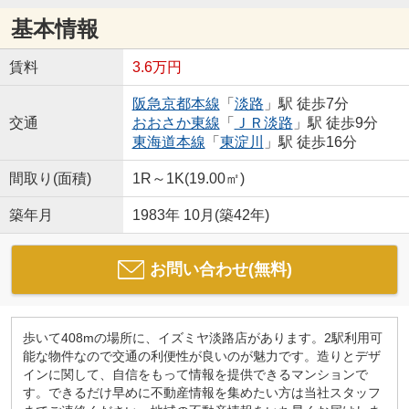
基本情報
賃料
3.6万円
阪急京都本線
「
淡路
」駅 徒歩7分
交通
おおさか東線
「
ＪＲ淡路
」駅 徒歩9分
東海道本線
「
東淀川
」駅 徒歩16分
間取り(面積)
1R～1K(19.00㎡)
築年月
1983年 10月(築42年)
お問い合わせ(無料)
歩いて408mの場所に、イズミヤ淡路店があります。2駅利用可
能な物件なので交通の利便性が良いのが魅力です。造りとデザ
インに関して、自信をもって情報を提供できるマンションで
す。できるだけ早めに不動産情報を集めたい方は当社スタッフ