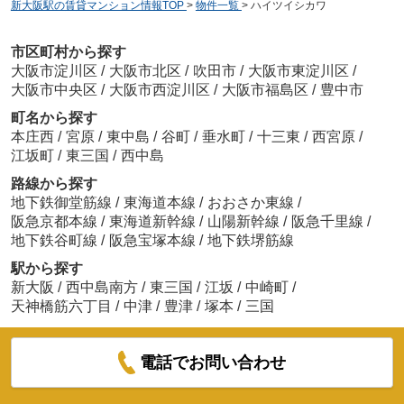
新大阪駅の賃貸マンション情報TOP
>
物件一覧
>
ハイツイシカワ
市区町村から探す
大阪市淀川区
/
大阪市北区
/
吹田市
/
大阪市東淀川区
/
大阪市中央区
/
大阪市西淀川区
/
大阪市福島区
/
豊中市
町名から探す
本庄西
/
宮原
/
東中島
/
谷町
/
垂水町
/
十三東
/
西宮原
/
江坂町
/
東三国
/
西中島
路線から探す
地下鉄御堂筋線
/
東海道本線
/
おおさか東線
/
阪急京都本線
/
東海道新幹線
/
山陽新幹線
/
阪急千里線
/
地下鉄谷町線
/
阪急宝塚本線
/
地下鉄堺筋線
駅から探す
新大阪
/
西中島南方
/
東三国
/
江坂
/
中崎町
/
天神橋筋六丁目
/
中津
/
豊津
/
塚本
/
三国
電話でお問い合わせ