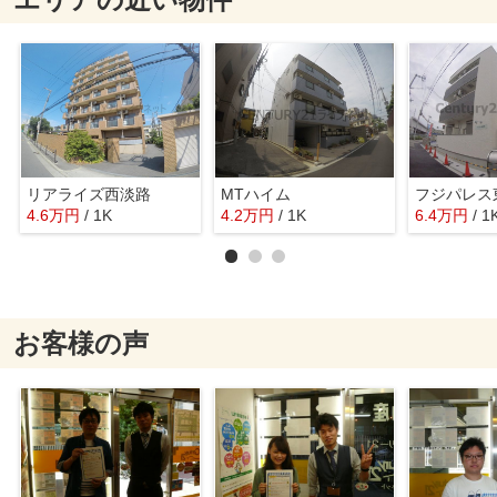
リアライズ西淡路
MTハイム
フジパレス
4.6
万
円
/ 1K
4.2
万
円
/ 1K
6.4
万
円
/ 1
お客様の声