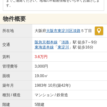
までご連絡ください。地域の不動産情報をいち早くお届けしま
す。
物件概要
所在地
大阪府
大阪市東淀川区
淡路
５丁目
阪急京都本線
「
淡路
」駅 徒歩7～9分
交通
東海道本線
「
東淀川
」駅 徒歩16分
賃料
3.6万円
管理費等
3,000円
面積
19.00㎡
築年月
1983年 10月(築42年)
種別 / 構造
マンション / 鉄骨造
階建
5階建