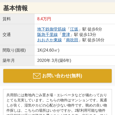
基本情報
賃料
8.4万円
地下鉄御堂筋線
「
江坂
」駅 徒歩6分
交通
阪急千里線
「
豊津
」駅 徒歩13分
おおさか東線
「
南吹田
」駅 徒歩16分
間取り(面積)
1K(24.60㎡)
築年月
2020年 3月(築6年)
お問い合わせ(無料)
共用部には敷地内ごみ置き場・エレベータなどが備わっており
とても充実しています。こちらの物件はマンションです。風通
しが良く、湿気やカビの心配が少ない物件です。眺めの良い物
件探しは、こちらの場所はいかがですか。2駅利用可能な物件