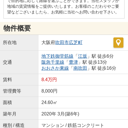
で目的地に応じて路線を選ぶことができます。当社スタッフが
地域の賃貸情報をご提供いたします。お客様のこだわりやご要
望などございましたら、お気軽に当社へお問い合わせ下さい。
物件概要
所在地
大阪府
吹田市
広芝町
地下鉄御堂筋線
「
江坂
」駅 徒歩6分
交通
阪急千里線
「
豊津
」駅 徒歩13分
おおさか東線
「
南吹田
」駅 徒歩16分
賃料
8.4万円
管理費等
8,000円
面積
24.60㎡
築年月
2020年 3月(築6年)
種別 / 構造
マンション / 鉄筋コンクリート