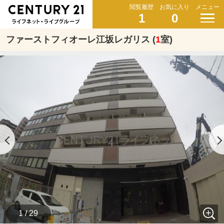
閲覧履歴
お気に入り
メニュー
1
0
ファーストフィオーレ江坂レガリス (
1
室)
1 / 29