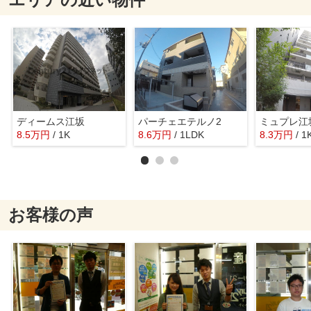
ディームス江坂
パーチェエテルノ2
ミュプレ江
8.5
万
円
/ 1K
8.6
万
円
/ 1LDK
8.3
万
円
/ 1
お客様の声