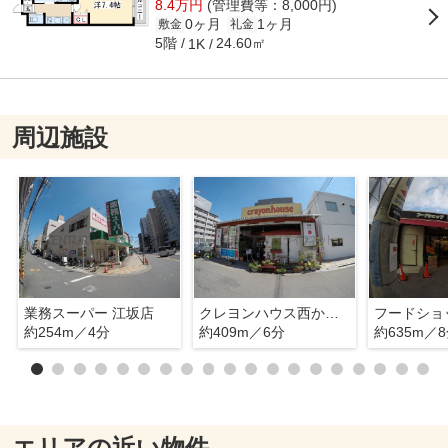
8.4万円
(管理費等：8,000円)
0ヶ月
1ヶ月
敷金
礼金
5階
24.60㎡
1K
周辺施設
業務スーパー 江坂店
クレヨンハウス西からの旬菜便
約254m／4分
約409m／6分
約635m／
エリアの近い物件