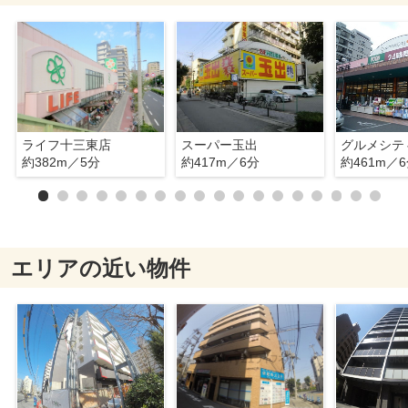
ライフ十三東店
スーパー玉出
グルメシテ
約382m／5分
約417m／6分
約461m／
エリアの近い物件