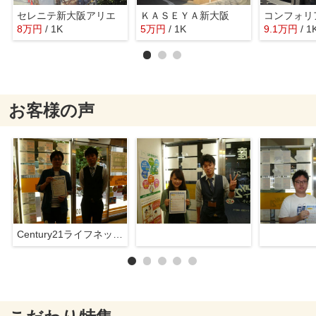
セレニテ新大阪アリエ
ＫＡＳＥＹＡ新大阪
8
万
円
/ 1K
5
万
円
/ 1K
9.1
万
円
/ 1
お客様の声
Century21ライフネット新大阪店