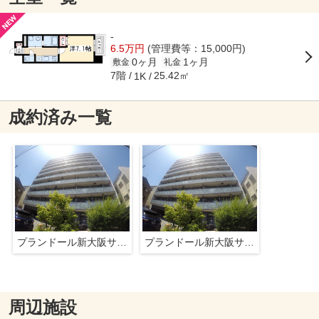
-
6.5万円
(管理費等：15,000円)
0ヶ月
1ヶ月
敷金
礼金
7階
25.42㎡
1K
成約済み一覧
プランドール新大阪サウスレジデンス
プランドール新大阪サウスレジデンス
周辺施設