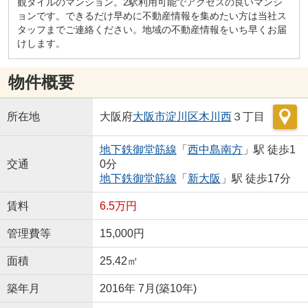
観タイルのマンション。2駅利用可能でアクセスの良いマンシ
ョンです。できるだけ早めに不動産情報を集めたい方は当社ス
タッフまでご連絡ください。地域の不動産情報をいち早くお届
けします。
物件概要
所在地
大阪府
大阪市淀川区
木川西
３丁目
地下鉄御堂筋線
「
西中島南方
」駅 徒歩1
交通
0分
地下鉄御堂筋線
「
新大阪
」駅 徒歩17分
賃料
6.5万円
管理費等
15,000円
面積
25.42㎡
築年月
2016年 7月(築10年)