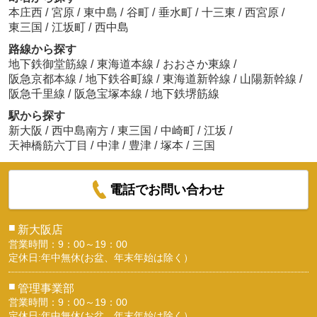
本庄西
/
宮原
/
東中島
/
谷町
/
垂水町
/
十三東
/
西宮原
/
東三国
/
江坂町
/
西中島
路線から探す
地下鉄御堂筋線
/
東海道本線
/
おおさか東線
/
阪急京都本線
/
地下鉄谷町線
/
東海道新幹線
/
山陽新幹線
/
阪急千里線
/
阪急宝塚本線
/
地下鉄堺筋線
駅から探す
新大阪
/
西中島南方
/
東三国
/
中崎町
/
江坂
/
天神橋筋六丁目
/
中津
/
豊津
/
塚本
/
三国
電話でお問い合わせ
■
新大阪店
営業時間：9：00～19：00
定休日:年中無休(お盆、年末年始は除く）
■
管理事業部
営業時間：9：00～19：00
定休日:年中無休(お盆、年末年始は除く）