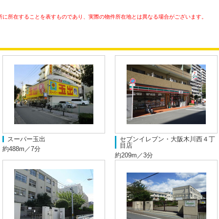
所に所在することを表すものであり、実際の物件所在地とは異なる場合がございます。
スーパー玉出
セブンイレブン・大阪木川西４丁
目店
約488m／7分
約209m／3分