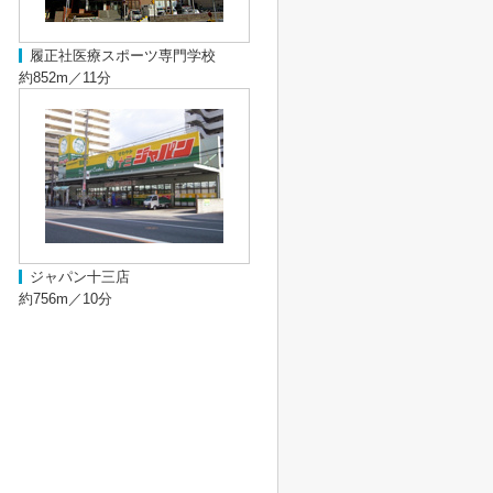
履正社医療スポーツ専門学校
約852m／11分
ジャパン十三店
約756m／10分