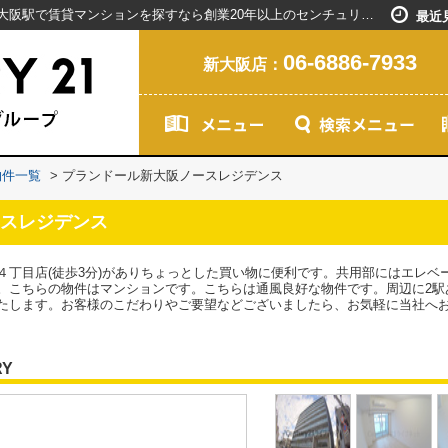
プランドール新大阪ノースレジデンス／新大阪駅で賃貸マンションを探すなら創業20年以上のセンチュリー21ライフネット・ライブグループ
最近
06-6886-7933
新大阪店：
物件一覧
>
プランドール新大阪ノースレジデンス
スレジデンス
４丁目店(徒歩3分)がありちょっとした買い物に便利です。共用部にはエレベ
。こちらの物件はマンションです。こちらは通風良好な物件です。周辺に2駅
たします。お客様のこだわりやご要望などございましたら、お気軽に当社へ
RY