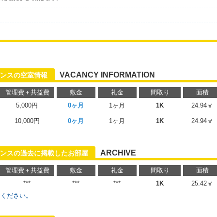
VACANCY INFORMATION
デンスの空室情報
管理費＋共益費
敷金
礼金
間取り
面積
5,000円
0ヶ月
1ヶ月
1K
24.94㎡
10,000円
0ヶ月
1ヶ月
1K
24.94㎡
ARCHIVE
ンスの過去に掲載したお部屋
管理費＋共益費
敷金
礼金
間取り
面積
***
***
***
1K
25.42㎡
せください。