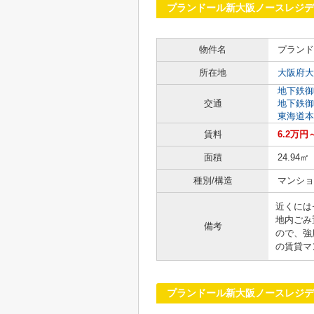
プランドール新大阪ノースレジ
物件名
プランド
所在地
大阪府大
地下鉄御
交通
地下鉄御
東海道本
賃料
6.2万円
面積
24.94㎡
種別/構造
マンショ
近くには
地内ごみ
備考
ので、強
の賃貸マ
プランドール新大阪ノースレジデ