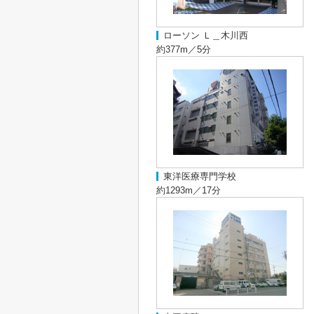
ローソン Ｌ＿木川西
約377m／5分
東洋医療専門学校
約1293m／17分