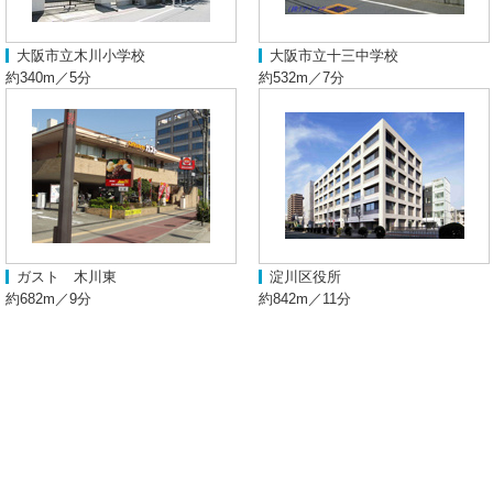
大阪市立木川小学校
大阪市立十三中学校
約340m／5分
約532m／7分
ガスト 木川東
淀川区役所
約682m／9分
約842m／11分