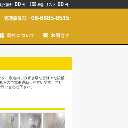
00
00
見た物件
件
検討リスト
件
06-6885-8515
管理事業部：
ータ・敷地内ごみ置き場など様々な設備
あるので電車通勤しやすいです。当社
お問い合わせ下さい。