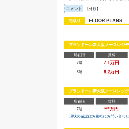
コメント
【外観】
FLOOR PLANS
間取り
プランドール新大阪ノースレジ
所在階
賃料
7.1万円
7階
6.2万円
8階
プランドール新大阪ノースレジデ
所在階
賃料
***万円
7階
現状の確認はお気軽にお問い合わ