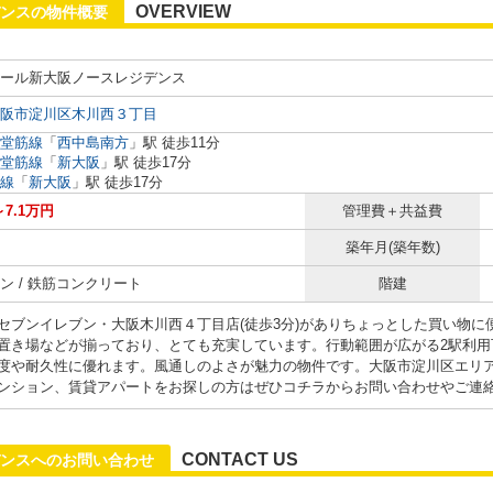
OVERVIEW
デンスの物件概要
ール新大阪ノースレジデンス
阪市淀川区木川西３丁目
堂筋線
「
西中島南方
」駅 徒歩11分
堂筋線
「
新大阪
」駅 徒歩17分
線
「
新大阪
」駅 徒歩17分
～7.1万円
管理費＋共益費
築年月(築年数)
ン / 鉄筋コンクリート
階建
セブンイレブン・大阪木川西４丁目店(徒歩3分)がありちょっとした買い物
置き場などが揃っており、とても充実しています。行動範囲が広がる2駅利用
度や耐久性に優れます。風通しのよさが魅力の物件です。大阪市淀川区エリ
ンション、賃貸アパートをお探しの方はぜひコチラからお問い合わせやご連
CONTACT US
ンスへのお問い合わせ