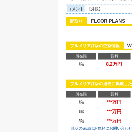
コメント
【外観】
FLOOR PLANS
間取り
V
プルメリア江坂の空室情報
所在階
賃料
8.2万円
1階
プルメリア江坂の過去に掲載した
所在階
賃料
***万円
1階
***万円
1階
***万円
3階
現状の確認はお気軽にお問い合わ