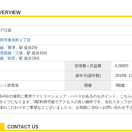
VERVIEW
ア江坂
田市垂水町１丁目
線
「
豊津
」駅 徒歩2分
堂筋線
「
江坂
」駅 徒歩16分
線
「
吹田
」駅 徒歩19分
管理費＋共益費
6,000円
築年月(築年数)
2019年 1
ン / 鉄骨造
階建
3階建
歩4分の場所に豊津ファミリーショップ・ハースがあるのもポイント。こちら
タイプになります。2駅利用可能でアクセスの良い物件です。当社スタッフが
様のこだわりやご要望などございましたら、お気軽に当社へお問い合わせ下
CONTACT US