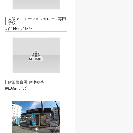
大阪アニメーションカレッジ専門
学校
約1155m／15分
吹田警察署 豊津交番
約169m／3分