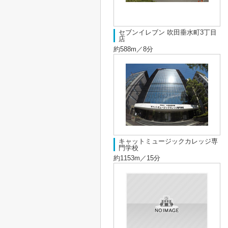
セブンイレブン 吹田垂水町3丁目
店
約588m／8分
キャットミュージックカレッジ専
門学校
約1153m／15分