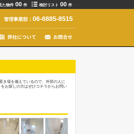
00
00
見た物件
件
検討リスト
件
06-6885-8515
管理事業部：
置き場を備えているので、外部の人に
トをお探しの方はぜひコチラからお問い