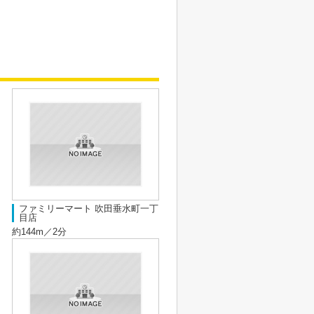
ファミリーマート 吹田垂水町一丁
目店
約144m／2分