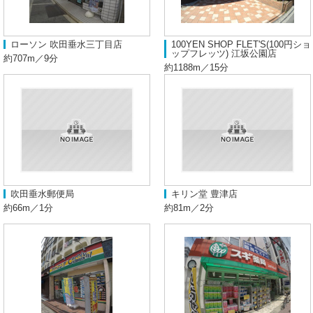
ローソン 吹田垂水三丁目店
100YEN SHOP FLET'S(100円ショ
ップフレッツ) 江坂公園店
約707m／9分
約1188m／15分
吹田垂水郵便局
キリン堂 豊津店
約66m／1分
約81m／2分