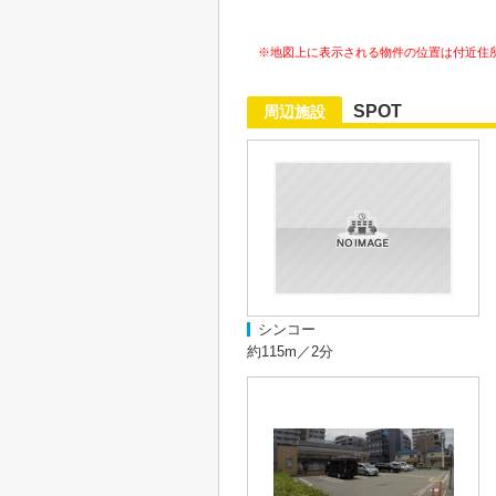
※地図上に表示される物件の位置は付近住
SPOT
周辺施設
シンコー
約115m／2分