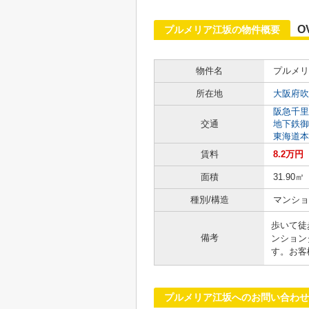
O
プルメリア江坂の物件概要
物件名
プルメリ
所在地
大阪府吹
阪急千里
交通
地下鉄御
東海道本
賃料
8.2万円
面積
31.90㎡
種別/構造
マンショ
歩いて徒
備考
ンション
す。お客
プルメリア江坂へのお問い合わせ