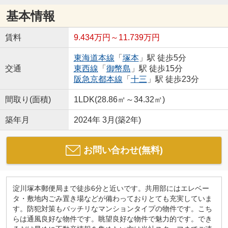
基本情報
賃料
9.434万円～11.739万円
東海道本線
「
塚本
」駅 徒歩5分
交通
東西線
「
御幣島
」駅 徒歩15分
阪急京都本線
「
十三
」駅 徒歩23分
間取り(面積)
1LDK(28.86㎡～34.32㎡)
築年月
2024年 3月(築2年)
お問い合わせ(無料)
淀川塚本郵便局まで徒歩6分と近いです。共用部にはエレベー
タ・敷地内ごみ置き場などが備わっておりとても充実していま
す。防犯対策もバッチリなマンションタイプの物件です。こち
らは通風良好な物件です。眺望良好な物件で魅力的です。でき