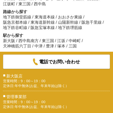
江坂町
/
東三国
/
西中島
路線から探す
地下鉄御堂筋線
/
東海道本線
/
おおさか東線
/
阪急京都本線
/
東海道新幹線
/
山陽新幹線
/
阪急千里線
/
地下鉄谷町線
/
阪急宝塚本線
/
地下鉄堺筋線
駅から探す
新大阪
/
西中島南方
/
東三国
/
江坂
/
中崎町
/
天神橋筋六丁目
/
中津
/
豊津
/
塚本
/
三国
電話でお問い合わせ
■
新大阪店
営業時間：9：00～19：00
定休日:年中無休(お盆、年末年始は除く）
■
管理事業部
営業時間：9：00～19：00
定休日:年中無休(お盆、年末年始は除く）