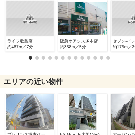
ライフ歌島店
阪急オアシス塚本店
約487m／7分
約358m／5分
約175m／
エリアの近い物件
プレサンス塚本ベラビィ
ES-Grande大阪CityAvenue
アーバンパ