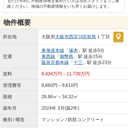
るだけ早めに不動産情報を集めたい方は当社スタッフまでご連
絡ください。地域の不動産情報をいち早くお届けします。
物件概要
所在地
大阪府
大阪市西淀川区
歌島
１丁目
東海道本線
「
塚本
」駅 徒歩5分
交通
東西線
「
御幣島
」駅 徒歩15分
阪急京都本線
「
十三
」駅 徒歩23分
賃料
9.434万円～11.739万円
管理費等
8,660円～9,610円
面積
28.86㎡～34.32㎡
築年月
2024年 3月(築2年)
種別 / 構造
マンション / 鉄筋コンクリート