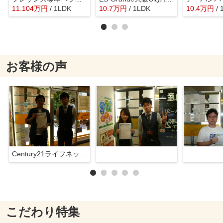
11.104
万
円
/ 1LDK
10.7
万
円
/ 1LDK
10.4
万
円
/
お客様の声
Century21ライフネット新大阪店
こだわり特集