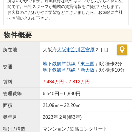
所はいかがですか。通風良好な物件はいつでも気持ちの良い空
間です。当社スタッフが地域の賃貸情報をご提供いたします。
お客様のこだわりやご要望などございましたら、お気軽に当社
へお問い合わせ下さい。
物件概要
所在地
大阪府
大阪市淀川区
宮原
２丁目
地下鉄御堂筋線
「
東三国
」駅 徒歩2分
交通
地下鉄御堂筋線
「
新大阪
」駅 徒歩10分
賃料
7.434万円～7.812万円
管理費等
6,540円～6,880円
面積
21.09㎡～22.20㎡
築年月
2023年 2月(築3年)
種別 / 構造
マンション / 鉄筋コンクリート