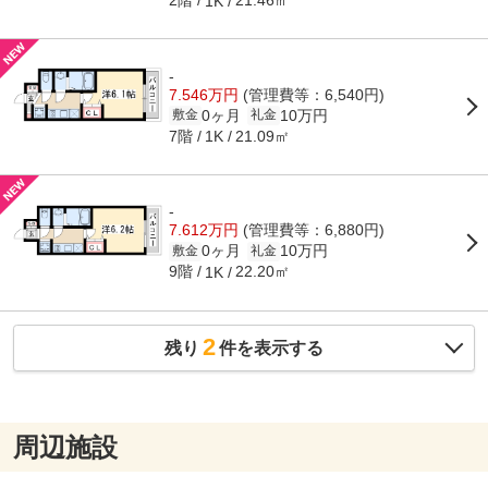
2階
21.46㎡
1K
-
7.546万円
(管理費等：6,540円)
0ヶ月
10万円
敷金
礼金
7階
21.09㎡
1K
-
7.612万円
(管理費等：6,880円)
0ヶ月
10万円
敷金
礼金
9階
22.20㎡
1K
2
残り
件を表示する
周辺施設