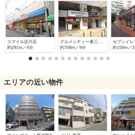
スマイル淀川店
グルメシティー東三国店
約291m／4分
約708m／9分
約158m／
エリアの近い物件