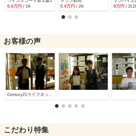
ウインズコート新大阪2
メゾン新高
サンハイム
6.6
万
円
/ 1K
5.4
万
円
/ 2K
8
万
円
/ 2L
お客様の声
Century21ライフネット新大阪店
こだわり特集