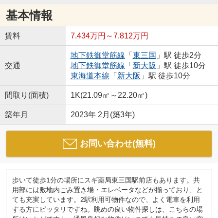
基本情報
賃料
7.434万円～7.812万円
地下鉄御堂筋線
「
東三国
」駅 徒歩2分
交通
地下鉄御堂筋線
「
新大阪
」駅 徒歩10分
東海道本線
「
新大阪
」駅 徒歩10分
間取り(面積)
1K(21.09㎡～22.20㎡)
築年月
2023年 2月(築3年)
お問い合わせ(無料)
歩いて徒歩1分の場所にスギ薬局東三国駅前店もあります。共
用部には敷地内ごみ置き場・エレベータなどが揃っており、と
ても充実しています。2駅利用可物件なので、よく電車を利用
する方にピッタリですね。眺めの良い物件探しは、こちらの場