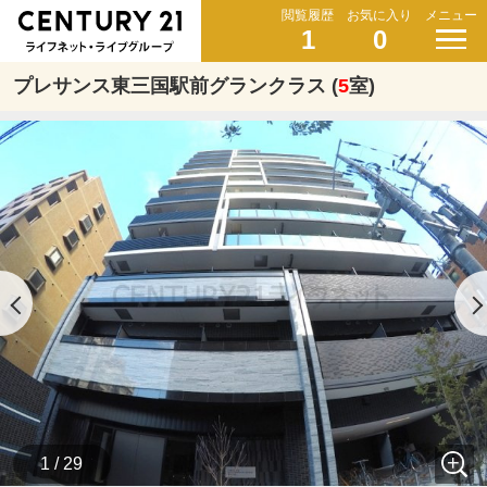
閲覧履歴
お気に入り
メニュー
1
0
プレサンス東三国駅前グランクラス (
5
室)
1 / 29