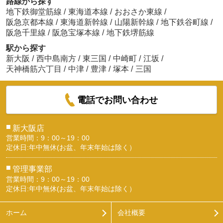
路線から探す
地下鉄御堂筋線
/
東海道本線
/
おおさか東線
/
阪急京都本線
/
東海道新幹線
/
山陽新幹線
/
地下鉄谷町線
/
阪急千里線
/
阪急宝塚本線
/
地下鉄堺筋線
駅から探す
新大阪
/
西中島南方
/
東三国
/
中崎町
/
江坂
/
天神橋筋六丁目
/
中津
/
豊津
/
塚本
/
三国
電話でお問い合わせ
■
新大阪店
営業時間：9：00～19：00
定休日:年中無休(お盆、年末年始は除く）
■
管理事業部
営業時間：9：00～19：00
定休日:年中無休(お盆、年末年始は除く）
ホーム
会社概要