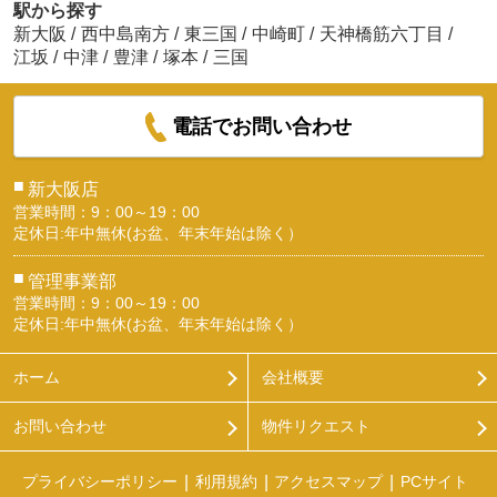
駅から探す
新大阪
/
西中島南方
/
東三国
/
中崎町
/
天神橋筋六丁目
/
江坂
/
中津
/
豊津
/
塚本
/
三国
電話でお問い合わせ
■
新大阪店
営業時間：9：00～19：00
定休日:年中無休(お盆、年末年始は除く）
■
管理事業部
営業時間：9：00～19：00
定休日:年中無休(お盆、年末年始は除く）
ホーム
会社概要
お問い合わせ
物件リクエスト
プライバシーポリシー
利用規約
アクセスマップ
PCサイト