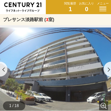
閲覧履歴
お気に入り
メニュー
1
0
プレサンス淡路駅前 (
3
室)
1 / 18