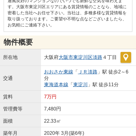
通風良好のマンションなのでいつでも新鮮な空気を味わえま
す。大阪市東淀川区エリアにある賃貸情報のことなら、地域に
密着した当社へお任せ下さい。当社は、多種多様な賃貸情報を
取り扱っております。ご要望や不明な点などございましたら、
お気軽にご連絡下さい。
物件概要
所在地
大阪府
大阪市東淀川区
淡路
４丁目
おおさか東線
「
ＪＲ淡路
」駅 徒歩2～6
交通
分
東海道本線
「
東淀川
」駅 徒歩11分
賃料
7万円
管理費等
7,480円
面積
22.33㎡
築年月
2020年 3月(築6年)