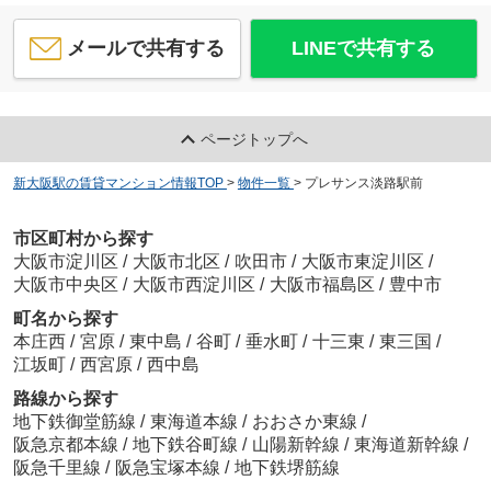
メールで共有する
LINEで共有する
ページトップへ
新大阪駅の賃貸マンション情報TOP
>
物件一覧
>
プレサンス淡路駅前
市区町村から探す
大阪市淀川区
/
大阪市北区
/
吹田市
/
大阪市東淀川区
/
大阪市中央区
/
大阪市西淀川区
/
大阪市福島区
/
豊中市
町名から探す
本庄西
/
宮原
/
東中島
/
谷町
/
垂水町
/
十三東
/
東三国
/
江坂町
/
西宮原
/
西中島
路線から探す
地下鉄御堂筋線
/
東海道本線
/
おおさか東線
/
阪急京都本線
/
地下鉄谷町線
/
山陽新幹線
/
東海道新幹線
/
阪急千里線
/
阪急宝塚本線
/
地下鉄堺筋線