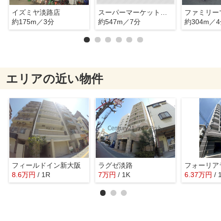
イズミヤ淡路店
スーパーマーケットバロー
約175m／3分
約547m／7分
約304m／
エリアの近い物件
フィールドイン新大阪
ラグゼ淡路
8.6
万
円
/ 1R
7
万
円
/ 1K
6.37
万
円
/ 