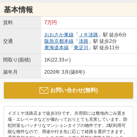
基本情報
賃料
7万円
おおさか東線
「
ＪＲ淡路
」駅 徒歩6分
交通
阪急京都本線
「
淡路
」駅 徒歩2分
東海道本線
「
東淀川
」駅 徒歩11分
間取り(面積)
1K(22.33㎡)
築年月
2020年 3月(築6年)
お問い合わせ(無料)
イズミヤ淡路店まで徒歩3分です。共用部には敷地内ごみ置き
場・エレベータなどが備わっておりとても充実しています。防
犯対策もバッチリなマンションタイプの物件です。2駅利用可
能な物件なので、用途や行き先に応じて経路を選択できます。