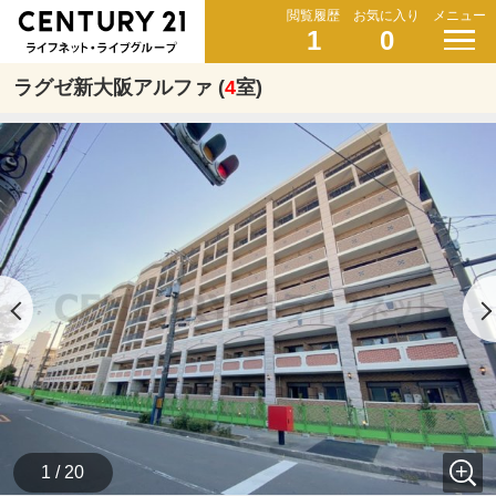
閲覧履歴
お気に入り
メニュー
1
0
ラグゼ新大阪アルファ (
4
室)
1 / 20