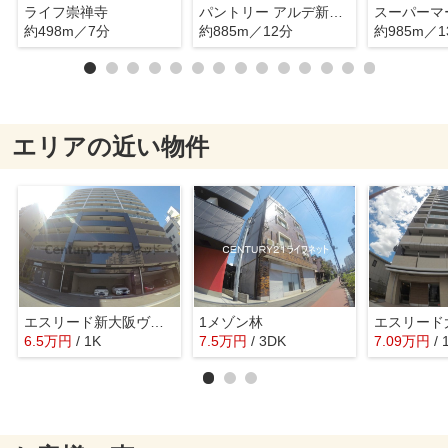
ライフ崇禅寺
パントリー アルデ新大阪店
約498m／7分
約885m／12分
約985m／1
エリアの近い物件
エスリード新大阪ヴェルデ
1メゾン林
6.5
万
円
/ 1K
7.5
万
円
/ 3DK
7.09
万
円
/ 