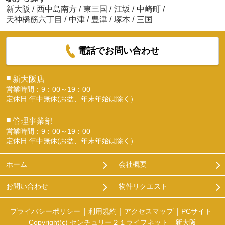
新大阪
/
西中島南方
/
東三国
/
江坂
/
中崎町
/
天神橋筋六丁目
/
中津
/
豊津
/
塚本
/
三国
電話でお問い合わせ
■
新大阪店
営業時間：9：00～19：00
定休日:年中無休(お盆、年末年始は除く）
■
管理事業部
営業時間：9：00～19：00
定休日:年中無休(お盆、年末年始は除く）
ホーム
会社概要
お問い合わせ
物件リクエスト
プライバシーポリシー
利用規約
アクセスマップ
PCサイト
Copyright(c) センチュリー２１ライフネット 新大阪