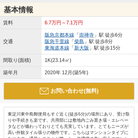
基本情報
賃料
6.7万円～7.1万円
阪急京都本線
「
崇禅寺
」駅 徒歩6分
交通
阪急千里線
「
柴島
」駅 徒歩8分
東海道本線
「
新大阪
」駅 徒歩15分
間取り(面積)
1K(23.14㎡)
築年月
2020年 12月(築5年)
お問い合わせ(無料)
東淀川東中島郵便局もすぐ近く(徒歩5分)の場所にあり、受け取
りや手続きも楽です。共用部には敷地内ごみ置き場・エレベー
タなどが備わっておりとても充実しています。とてもニーズが
高い外観タイル張りの物件です。こちらはマンションタイプに