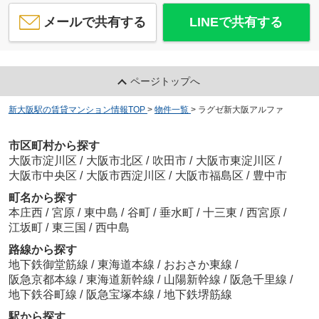
メールで共有する
LINEで共有する
ページトップへ
新大阪駅の賃貸マンション情報TOP
>
物件一覧
>
ラグゼ新大阪アルファ
市区町村から探す
大阪市淀川区
/
大阪市北区
/
吹田市
/
大阪市東淀川区
/
大阪市中央区
/
大阪市西淀川区
/
大阪市福島区
/
豊中市
町名から探す
本庄西
/
宮原
/
東中島
/
谷町
/
垂水町
/
十三東
/
西宮原
/
江坂町
/
東三国
/
西中島
路線から探す
地下鉄御堂筋線
/
東海道本線
/
おおさか東線
/
阪急京都本線
/
東海道新幹線
/
山陽新幹線
/
阪急千里線
/
地下鉄谷町線
/
阪急宝塚本線
/
地下鉄堺筋線
駅から探す