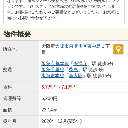
なります。通風システムが整った、住環境の良い安心のマンシ
ョンです。当社スタッフが地域の賃貸情報をご提供いたしま
す。お客様のこだわりやご要望などございましたら、お気軽に
当社へお問い合わせ下さい。
物件概要
大阪府
大阪市東淀川区
東中島
３丁
所在地
目
阪急京都本線
「
崇禅寺
」駅 徒歩6分
交通
阪急千里線
「
柴島
」駅 徒歩8分
東海道本線
「
新大阪
」駅 徒歩15分
賃料
6.7万円～7.1万円
管理費等
6,200円
面積
23.14㎡
築年月
2020年 12月(築5年)