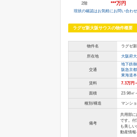
***万円
2階
現状の確認はお気軽にお問い合わ
ラグゼ新大阪サウスの物件概要
物件名
ラグゼ新
所在地
大阪府大
地下鉄御
交通
阪急京都
東海道本
賃料
7.3万円
面積
23.98㎡
種別/構造
マンショ
共用部に
です。付
備考
も美しい
動産情報