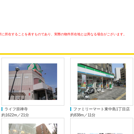
所に所在することを表すものであり、実際の物件所在地とは異なる場合がございます。
ライフ崇禅寺
ファミリーマート東中島1丁目店
約1622m／21分
約838m／11分