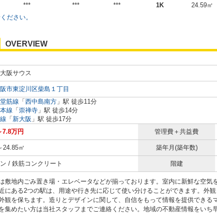
***
***
***
1K
24.59㎡
せください。
OVERVIEW
大阪サウス
阪市東淀川区柴島１丁目
堂筋線
「
西中島南方
」駅 徒歩11分
本線
「
崇禅寺
」駅 徒歩14分
線
「
新大阪
」駅 徒歩17分
～7.8万円
管理費＋共益費
～24.85㎡
築年月(築年数)
ン / 鉄筋コンクリート
階建
は敷地内ごみ置き場・エレベータなどが揃っております。室内に新鮮な空気
近にある2つの駅は、用途や行き先に応じて使い分けることができます。外観
外観を保ちます。造りとデザインに関して、自信をもって情報を提供できる
を集めたい方は当社スタッフまでご連絡ください。地域の不動産情報をいち