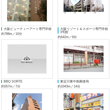
大阪ビューティーアート専門学校
大阪リゾート＆スポーツ専門学校
3号館
約788m／10分
約642m／9分
BBQ SORTE
東淀川東中島郵便局
約557m／7分
約1043m／14分