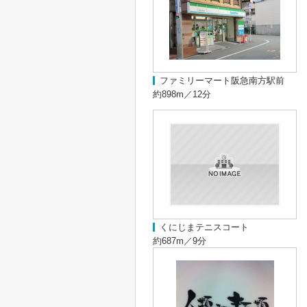
ファミリーマート阪急南方駅前
約898m／12分
くにじまテニスコート
約687m／9分