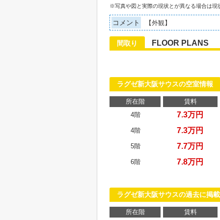
※写真や図と実際の現状とが異なる場合は現
コメント
【外観】
FLOOR PLANS
間取り
ラグゼ新大阪サウスの空室情報
所在階
賃料
7.3万円
4階
7.3万円
4階
7.7万円
5階
7.8万円
6階
ラグゼ新大阪サウスの過去に掲載
所在階
賃料