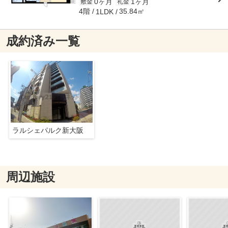
0ヶ月
1ヶ月
敷金
礼金
4階
35.84㎡
1LDK
成約済み一覧
ラルシェパルク新大阪
周辺施設