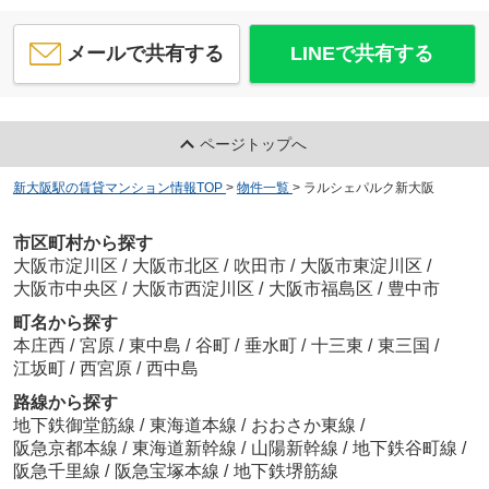
メールで共有する
LINEで共有する
ページトップへ
新大阪駅の賃貸マンション情報TOP
>
物件一覧
>
ラルシェパルク新大阪
市区町村から探す
大阪市淀川区
/
大阪市北区
/
吹田市
/
大阪市東淀川区
/
大阪市中央区
/
大阪市西淀川区
/
大阪市福島区
/
豊中市
町名から探す
本庄西
/
宮原
/
東中島
/
谷町
/
垂水町
/
十三東
/
東三国
/
江坂町
/
西宮原
/
西中島
路線から探す
地下鉄御堂筋線
/
東海道本線
/
おおさか東線
/
阪急京都本線
/
東海道新幹線
/
山陽新幹線
/
地下鉄谷町線
/
阪急千里線
/
阪急宝塚本線
/
地下鉄堺筋線