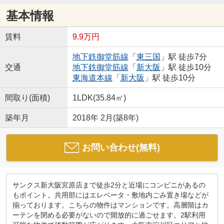
基本情報
賃料
9.9万円
地下鉄御堂筋線
「
東三国
」駅 徒歩7分
交通
地下鉄御堂筋線
「
新大阪
」駅 徒歩10分
東海道本線
「
新大阪
」駅 徒歩10分
間取り(面積)
1LDK(35.84㎡)
築年月
2018年 2月(築8年)
お問い合わせ(無料)
サンクス新大阪宮原店まで徒歩2分と近場にコンビニがあるの
もポイント。共用部にはエレベータ・敷地内ごみ置き場などが
揃っております。こちらの物件はマンションです。高層階はカ
ーテンを閉める必要がないので開放的に過ごせます。2駅利用