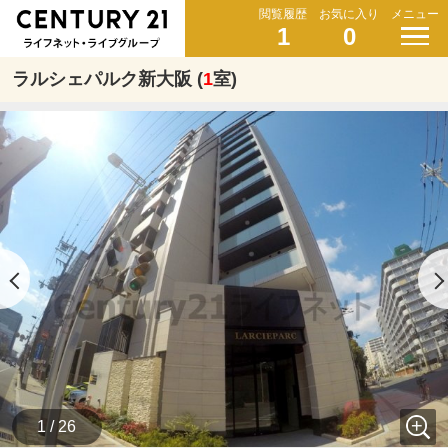
閲覧履歴
お気に入り
メニュー
1
0
ラルシェパルク新大阪 (
1
室)
1 / 26