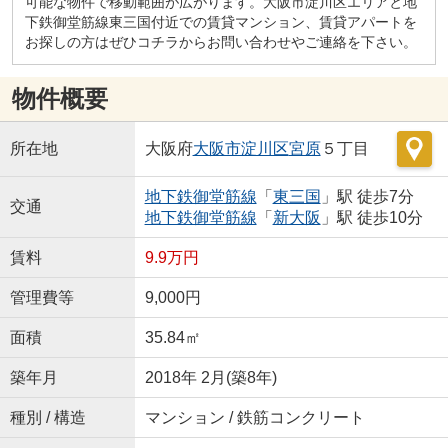
可能な物件で移動範囲が広がります。大阪市淀川区エリアと地
下鉄御堂筋線東三国付近での賃貸マンション、賃貸アパートを
お探しの方はぜひコチラからお問い合わせやご連絡を下さい。
物件概要
所在地
大阪府
大阪市淀川区
宮原
５丁目
地下鉄御堂筋線
「
東三国
」駅 徒歩7分
交通
地下鉄御堂筋線
「
新大阪
」駅 徒歩10分
賃料
9.9万円
管理費等
9,000円
面積
35.84㎡
築年月
2018年 2月(築8年)
種別 / 構造
マンション / 鉄筋コンクリート