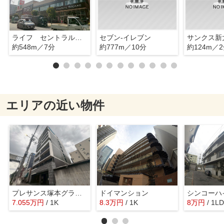
ライフ セントラルスクエア西宮原店
セブン-イレブン
サンクス新
約548m／7分
約777m／10分
約124m／
エリアの近い物件
プレサンス塚本グランゲート
ドイマンション
シンコーハ
7.055
万
円
/ 1K
8.3
万
円
/ 1K
8
万
円
/ 1L