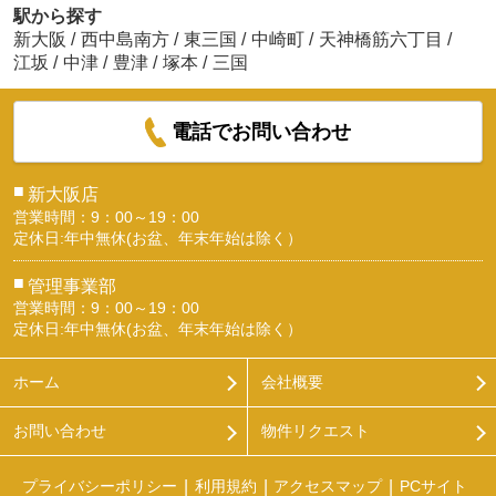
駅から探す
新大阪
/
西中島南方
/
東三国
/
中崎町
/
天神橋筋六丁目
/
江坂
/
中津
/
豊津
/
塚本
/
三国
電話でお問い合わせ
■
新大阪店
営業時間：9：00～19：00
定休日:年中無休(お盆、年末年始は除く）
■
管理事業部
営業時間：9：00～19：00
定休日:年中無休(お盆、年末年始は除く）
ホーム
会社概要
お問い合わせ
物件リクエスト
プライバシーポリシー
利用規約
アクセスマップ
PCサイト