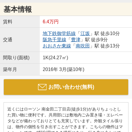
基本情報
賃料
6.4万円
地下鉄御堂筋線
「
江坂
」駅 徒歩10分
交通
阪急千里線
「
豊津
」駅 徒歩9分
おおさか東線
「
南吹田
」駅 徒歩13分
間取り(面積)
1K(24.27㎡)
築年月
2016年 3月(築10年)
お問い合わせ(無料)
近くにはローソン 南金田二丁目店(徒歩1分)がありちょっとし
た買い物に便利です。共用部には敷地内ごみ置き場・エレベー
タなどが備わっておりとても充実しています。外観タイル張り
は、物件の個性を引き出すことができます。こちらの物件はマ