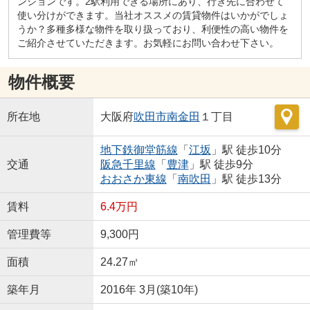
ンションです。2駅利用できる場所にあり、行き先に合わせて
使い分けができます。当社オススメの賃貸物件はいかがでしょ
うか？多種多様な物件を取り扱っており、利便性の高い物件を
ご紹介させていただきます。お気軽にお問い合わせ下さい。
物件概要
所在地
大阪府
吹田市
南金田
１丁目
地下鉄御堂筋線
「
江坂
」駅 徒歩10分
交通
阪急千里線
「
豊津
」駅 徒歩9分
おおさか東線
「
南吹田
」駅 徒歩13分
賃料
6.4万円
管理費等
9,300円
面積
24.27㎡
築年月
2016年 3月(築10年)