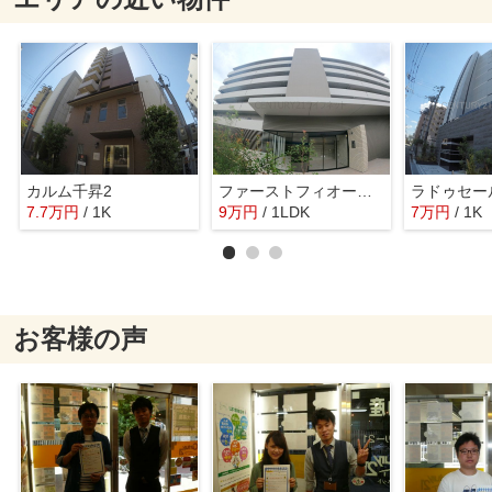
カルム千昇2
ファーストフィオーレ江坂ガーデン
ラドゥセー
7.7
万
円
/ 1K
9
万
円
/ 1LDK
7
万
円
/ 1K
お客様の声