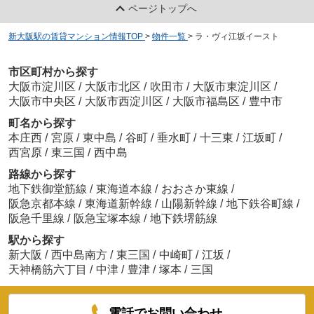
ページトップへ
新大阪駅の賃貸マンション情報TOP
>
物件一覧
>
ラ・ヴィ江坂イースト
市区町村から探す
大阪市淀川区
/
大阪市北区
/
吹田市
/
大阪市東淀川区
/
大阪市中央区
/
大阪市西淀川区
/
大阪市福島区
/
豊中市
町名から探す
本庄西
/
宮原
/
東中島
/
谷町
/
垂水町
/
十三東
/
江坂町
/
西宮原
/
東三国
/
西中島
路線から探す
地下鉄御堂筋線
/
東海道本線
/
おおさか東線
/
阪急京都本線
/
東海道新幹線
/
山陽新幹線
/
地下鉄谷町線
/
阪急千里線
/
阪急宝塚本線
/
地下鉄堺筋線
駅から探す
新大阪
/
西中島南方
/
東三国
/
中崎町
/
江坂
/
天神橋筋六丁目
/
中津
/
豊津
/
塚本
/
三国
電話でお問い合わせ