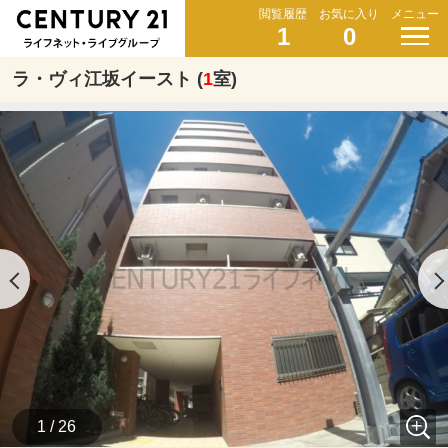
閲覧履歴
お気に入り
メニュー
1
0
ラ・ヴィ江坂イースト (
1
室)
1 / 26