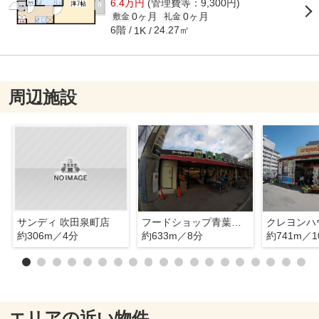
6.4万円
(管理費等：9,300円)
0ヶ月
0ヶ月
敷金
礼金
6階
24.27㎡
1K
周辺施設
サンディ 吹田泉町店
フードショップ青葉江坂店
約306m／4分
約633m／8分
約741m／1
エリアの近い物件