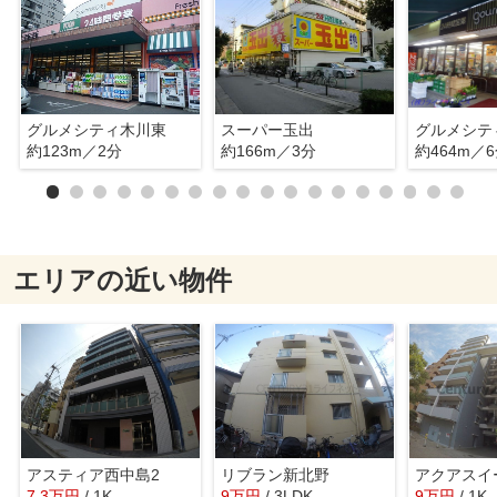
グルメシティ木川東
スーパー玉出
グルメシテ
約123m／2分
約166m／3分
約464m／
エリアの近い物件
アスティア西中島2
リブラン新北野
アクアスイ
7.3
万
円
/ 1K
9
万
円
/ 3LDK
9
万
円
/ 1K