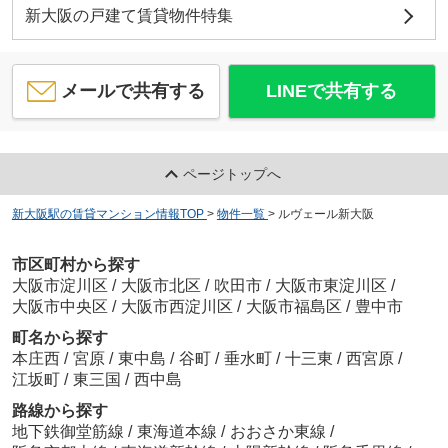
新大阪の戸建て賃貸物件特集
メールで共有する
LINEで共有する
ページトップへ
新大阪駅の賃貸マンション情報TOP
>
物件一覧
>
ルヴェール新大阪
市区町村から探す
大阪市淀川区
/
大阪市北区
/
吹田市
/
大阪市東淀川区
/
大阪市中央区
/
大阪市西淀川区
/
大阪市福島区
/
豊中市
町名から探す
本庄西
/
宮原
/
東中島
/
谷町
/
垂水町
/
十三東
/
西宮原
/
江坂町
/
東三国
/
西中島
路線から探す
地下鉄御堂筋線
/
東海道本線
/
おおさか東線
/