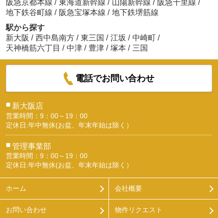
阪急京都本線
/
東海道新幹線
/
山陽新幹線
/
阪急千里線
/
地下鉄谷町線
/
阪急宝塚本線
/
地下鉄堺筋線
駅から探す
新大阪
/
西中島南方
/
東三国
/
江坂
/
中崎町
/
天神橋筋六丁目
/
中津
/
豊津
/
塚本
/
三国
電話でお問い合わせ
■
新大阪店
営業時間：9：00～19：00
定休日:年中無休(お盆、年末年始は除く）
■
管理事業部
営業時間：9：00～19：00
定休日:年中無休(お盆、年末年始は除く）
ホーム
会社概要
お問い合わせ
物件リクエスト