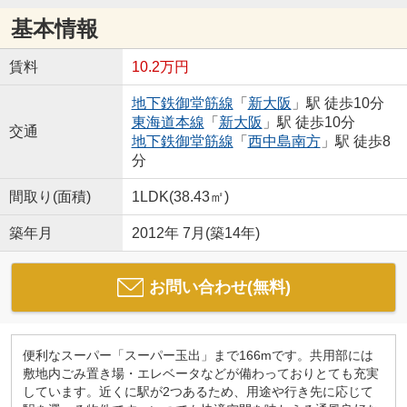
基本情報
賃料
10.2万円
地下鉄御堂筋線
「
新大阪
」駅 徒歩10分
東海道本線
「
新大阪
」駅 徒歩10分
交通
地下鉄御堂筋線
「
西中島南方
」駅 徒歩8
分
間取り(面積)
1LDK(38.43㎡)
築年月
2012年 7月(築14年)
お問い合わせ(無料)
便利なスーパー「スーパー玉出」まで166mです。共用部には
敷地内ごみ置き場・エレベータなどが備わっておりとても充実
しています。近くに駅が2つあるため、用途や行き先に応じて