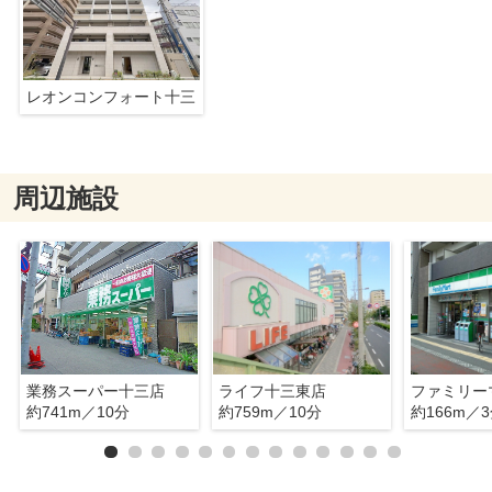
レオンコンフォート十三
周辺施設
業務スーパー十三店
ライフ十三東店
約741m／10分
約759m／10分
約166m／