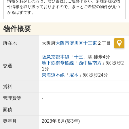
情報をお探しの方は、ぜひ当社にご連絡下さい。多種多様な物
件情報を取り扱っておりますので、きっとご希望の物件が見つ
かるはずです。
物件概要
所在地
大阪府
大阪市淀川区
十三東
２丁目
阪急京都本線
「
十三
」駅 徒歩4分
地下鉄御堂筋線
「
西中島南方
」駅 徒歩2
交通
1分
東海道本線
「
塚本
」駅 徒歩24分
賃料
-
管理費等
-
面積
-
築年月
2023年 8月(築3年)