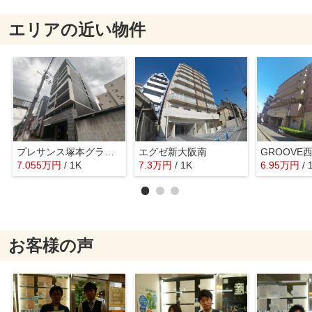
エリアの近い物件
プレサンス塚本グランゲート
エグゼ新大阪南
GROOVE
7.055
万
円
/ 1K
7.3
万
円
/ 1K
6.95
万
円
/ 
お客様の声