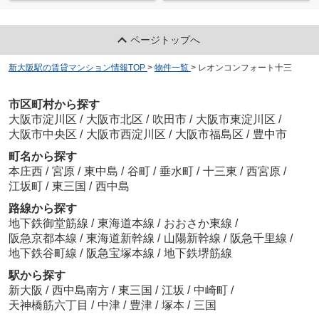
ページトップへ
新大阪駅の賃貸マンション情報TOP
>
物件一覧
>
レオンコンフォート十三
市区町村から探す
大阪市淀川区
/
大阪市北区
/
吹田市
/
大阪市東淀川区
/
大阪市中央区
/
大阪市西淀川区
/
大阪市福島区
/
豊中市
町名から探す
本庄西
/
宮原
/
東中島
/
谷町
/
垂水町
/
十三東
/
西宮原
/
江坂町
/
東三国
/
西中島
路線から探す
地下鉄御堂筋線
/
東海道本線
/
おおさか東線
/
阪急京都本線
/
東海道新幹線
/
山陽新幹線
/
阪急千里線
/
地下鉄谷町線
/
阪急宝塚本線
/
地下鉄堺筋線
駅から探す
新大阪
/
西中島南方
/
東三国
/
江坂
/
中崎町
/
天神橋筋六丁目
/
中津
/
豊津
/
塚本
/
三国