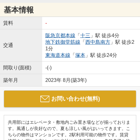
基本情報
賃料
-
阪急京都本線
「
十三
」駅 徒歩4分
地下鉄御堂筋線
「
西中島南方
」駅 徒歩2
交通
1分
東海道本線
「
塚本
」駅 徒歩24分
間取り(面積)
-(-)
築年月
2023年 8月(築3年)
お問い合わせ(無料)
共用部にはエレベータ・敷地内ごみ置き場などが揃っておりま
す。風通しが良好なので、夏も涼しい風がはいってきます。こ
ちらの物件はマンションです。2駅利用可能の物件です。賃貸