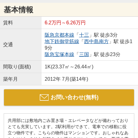
基本情報
賃料
6.2万円～6.26万円
阪急京都本線
「
十三
」駅 徒歩3分
地下鉄御堂筋線
「
西中島南方
」駅 徒歩1
交通
9分
阪急宝塚本線
「
三国
」駅 徒歩23分
間取り(面積)
1K(23.37㎡～26.44㎡)
築年月
2012年 7月(築14年)
お問い合わせ(無料)
共用部には敷地内ごみ置き場・エレベータなどが備わっており
とても充実しています。2駅利用ができて、電車での移動に役
立つ物件です。こちらの物件はマンションです。おしゃれなあ