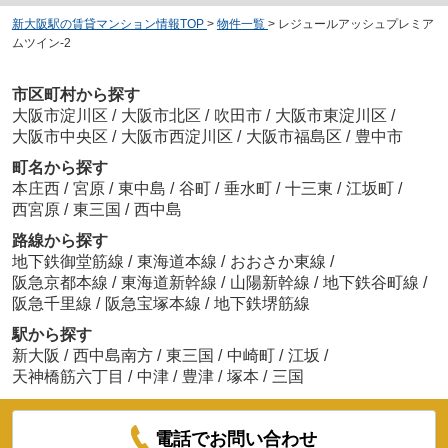
新大阪駅の賃貸マンション情報TOP
>
物件一覧
>
レジュールアッシュプレミア
ムツイン-2
市区町村から探す
大阪市淀川区
/
大阪市北区
/
吹田市
/
大阪市東淀川区
/
大阪市中央区
/
大阪市西淀川区
/
大阪市福島区
/
豊中市
町名から探す
本庄西
/
宮原
/
東中島
/
谷町
/
垂水町
/
十三東
/
江坂町
/
西宮原
/
東三国
/
西中島
路線から探す
地下鉄御堂筋線
/
東海道本線
/
おおさか東線
/
阪急京都本線
/
東海道新幹線
/
山陽新幹線
/
地下鉄谷町線
/
阪急千里線
/
阪急宝塚本線
/
地下鉄堺筋線
駅から探す
新大阪
/
西中島南方
/
東三国
/
中崎町
/
江坂
/
天神橋筋六丁目
/
中津
/
豊津
/
塚本
/
三国
電話でお問い合わせ