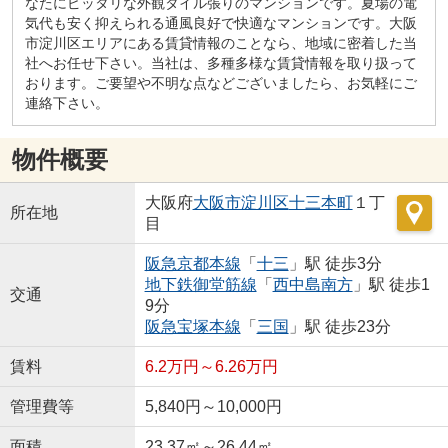
なたにピッタリな外観タイル張りのマンションです。夏場の電
気代も安く抑えられる通風良好で快適なマンションです。大阪
市淀川区エリアにある賃貸情報のことなら、地域に密着した当
社へお任せ下さい。当社は、多種多様な賃貸情報を取り扱って
おります。ご要望や不明な点などございましたら、お気軽にご
連絡下さい。
物件概要
大阪府
大阪市淀川区
十三本町
１丁
所在地
目
阪急京都本線
「
十三
」駅 徒歩3分
地下鉄御堂筋線
「
西中島南方
」駅 徒歩1
交通
9分
阪急宝塚本線
「
三国
」駅 徒歩23分
賃料
6.2万円～6.26万円
管理費等
5,840円～10,000円
面積
23.37㎡～26.44㎡