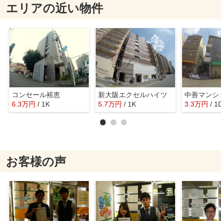
エリアの近い物件
コンセール裕恵
新大阪エクセルハイツ
中善マンシ
6.3
万
円
/ 1K
5.7
万
円
/ 1K
3.3
万
円
/ 1
お客様の声