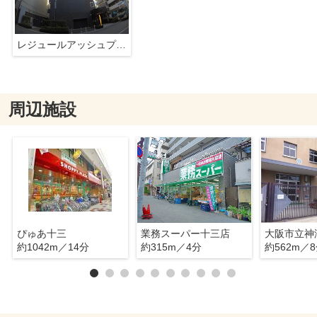
レジュールアッシュプレミアムツイン-2
周辺施設
ぴゅあ十三
業務スーパー十三店
大阪市立神
約1042m／14分
約315m／4分
約562m／