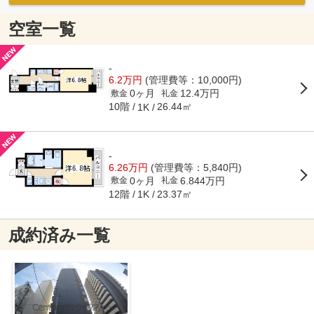
空室一覧
-
6.2万円
(管理費等：10,000円)
0ヶ月
12.4万円
敷金
礼金
10階
26.44㎡
1K
-
6.26万円
(管理費等：5,840円)
0ヶ月
6.844万円
敷金
礼金
12階
23.37㎡
1K
成約済み一覧