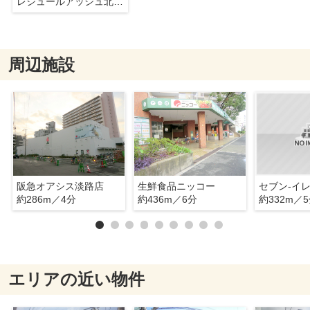
レジュールアッシュ北大阪グランドステージ
周辺施設
阪急オアシス淡路店
生鮮食品ニッコー
約286m／4分
約436m／6分
約332m／
エリアの近い物件