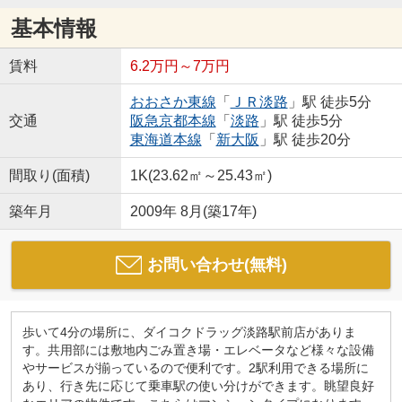
基本情報
賃料
6.2万円～7万円
おおさか東線
「
ＪＲ淡路
」駅 徒歩5分
交通
阪急京都本線
「
淡路
」駅 徒歩5分
東海道本線
「
新大阪
」駅 徒歩20分
間取り(面積)
1K(23.62㎡～25.43㎡)
築年月
2009年 8月(築17年)
お問い合わせ(無料)
歩いて4分の場所に、ダイコクドラッグ淡路駅前店がありま
す。共用部には敷地内ごみ置き場・エレベータなど様々な設備
やサービスが揃っているので便利です。2駅利用できる場所に
あり、行き先に応じて乗車駅の使い分けができます。眺望良好