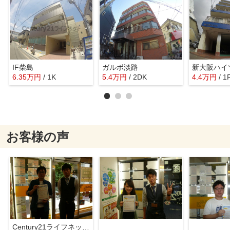
IF柴島
ガルボ淡路
新大阪ハイ
6.35
万
円
/ 1K
5.4
万
円
/ 2DK
4.4
万
円
/ 1
お客様の声
Century21ライフネット新大阪店