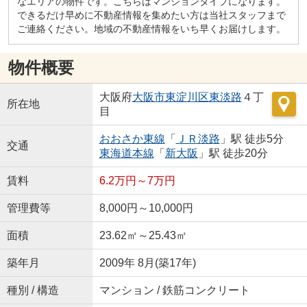
なエリアの物件です。こちらはマンションタイプになります。
できるだけ早めに不動産情報を集めたい方は当社スタッフまで
ご連絡ください。地域の不動産情報をいち早くお届けします。
物件概要
大阪府
大阪市東淀川区
東淡路
４丁
所在地
目
おおさか東線
「
ＪＲ淡路
」駅 徒歩5分
交通
東海道本線
「
新大阪
」駅 徒歩20分
賃料
6.2万円～7万円
管理費等
8,000円～10,000円
面積
23.62㎡～25.43㎡
築年月
2009年 8月(築17年)
種別 / 構造
マンション / 鉄筋コンクリート