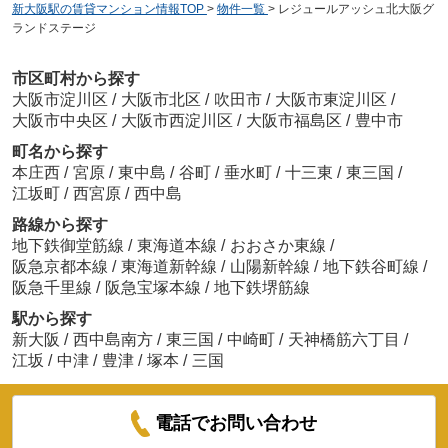
新大阪駅の賃貸マンション情報TOP
>
物件一覧
>
レジュールアッシュ北大阪グ
ランドステージ
市区町村から探す
大阪市淀川区
/
大阪市北区
/
吹田市
/
大阪市東淀川区
/
大阪市中央区
/
大阪市西淀川区
/
大阪市福島区
/
豊中市
町名から探す
本庄西
/
宮原
/
東中島
/
谷町
/
垂水町
/
十三東
/
東三国
/
江坂町
/
西宮原
/
西中島
路線から探す
地下鉄御堂筋線
/
東海道本線
/
おおさか東線
/
阪急京都本線
/
東海道新幹線
/
山陽新幹線
/
地下鉄谷町線
/
阪急千里線
/
阪急宝塚本線
/
地下鉄堺筋線
駅から探す
新大阪
/
西中島南方
/
東三国
/
中崎町
/
天神橋筋六丁目
/
江坂
/
中津
/
豊津
/
塚本
/
三国
電話でお問い合わせ