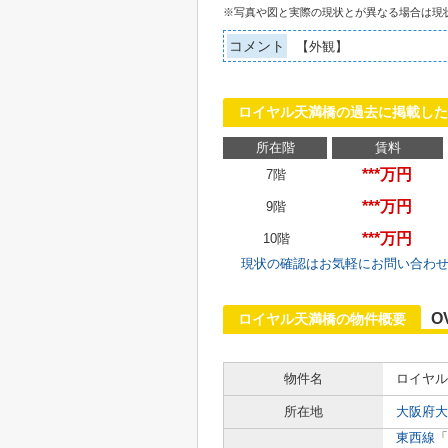
※写真や図と実際の現状とが異なる場合は現
コメント
【外観】
ロイヤル天満橋の過去に掲載した
所在階
賃料
***万円
7階
***万円
9階
***万円
10階
現状の確認はお気軽にお問い合わ
O
ロイヤル天満橋の物件概要
物件名
ロイヤル
所在地
大阪府大
東西線
「