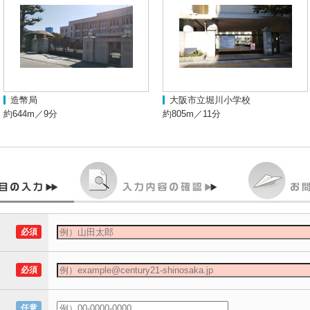
造幣局
大阪市立堀川小学校
約644m／9分
約805m／11分
必須
必須
任意