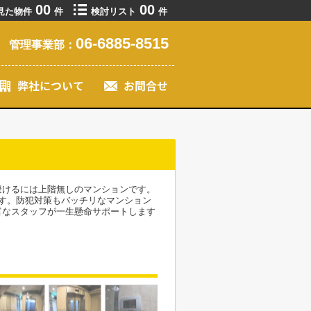
00
00
見た物件
件
検討リスト
件
06-6885-8515
管理事業部：
避けるには上階無しのマンションです。
す。防犯対策もバッチリなマンション
富なスタッフが一生懸命サポートします