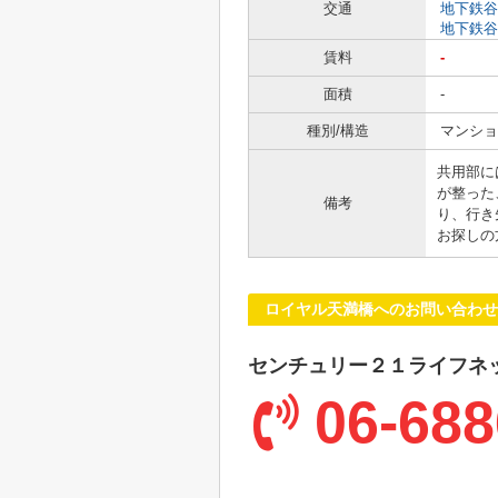
交通
地下鉄谷
地下鉄谷
賃料
-
面積
-
種別/構造
マンショ
共用部に
が整った
備考
り、行き
お探しの
ロイヤル天満橋へのお問い合わせ
センチュリー２１ライフネ
06-688