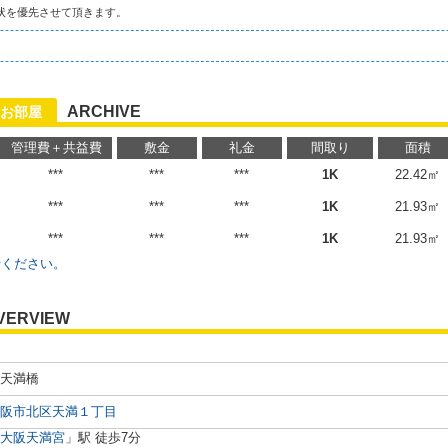
状を優先させて頂きます。
ARCHIVE
お部屋
管理費＋共益費
敷金
礼金
間取り
面積
***
***
***
1K
22.42㎡
***
***
***
1K
21.93㎡
***
***
***
1K
21.93㎡
せください。
VERVIEW
天満橋
阪市北区天満１丁目
大阪天満宮
」駅 徒歩7分