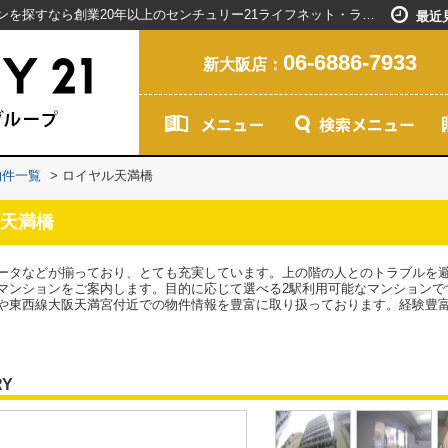
ロイヤル天満橋／新大阪駅で賃貸マンションを探すなら創業20年以上のセンチュリー21ライフネット・ライブグループ
最近
06-6886-7933
新大阪店：
物件一覧
>
ロイヤル天満橋
天満橋
ータなどが揃っており、とても充実しています。上の階の人とのトラブルを
マンションをご案内します。目的に応じて選べる2駅利用可能なマンションで
や東西線大阪天満宮付近での物件情報を豊富に取り扱っております。経験豊
RY