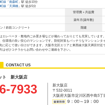
町線
「
南森町
」駅 徒歩10分
町線
「
天満橋
」駅 徒歩5分
管理費＋共益費
築年月(築年数)
ン / 鉄筋コンクリート
階建
はエレベータ・敷地内ごみ置き場などが備わっておりとても充実しています
、住環境の良い安心のマンションです。防犯対策もバッチリなマンションタイ
先に応じて使い分けができます。大阪市北区エリアと東西線大阪天満宮付近
方はぜひコチラからお問い合わせやご連絡を下さい。
CONTACT US
ット 新大阪店
6-7933
新大阪店
〒532-0011
大阪府大阪市淀川区西中島5丁目6-
9：00～19：00