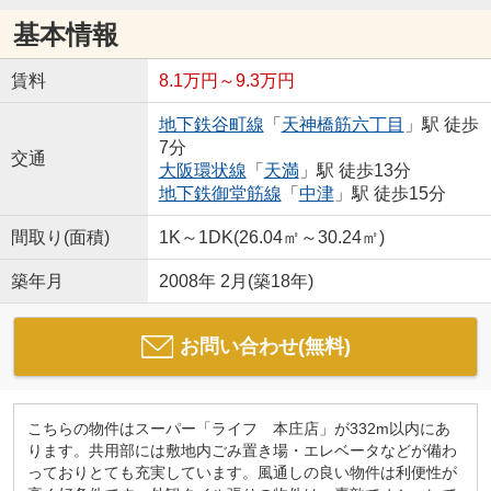
基本情報
賃料
8.1万円～9.3万円
地下鉄谷町線
「
天神橋筋六丁目
」駅 徒歩
7分
交通
大阪環状線
「
天満
」駅 徒歩13分
地下鉄御堂筋線
「
中津
」駅 徒歩15分
間取り(面積)
1K～1DK(26.04㎡～30.24㎡)
築年月
2008年 2月(築18年)
お問い合わせ(無料)
こちらの物件はスーパー「ライフ 本庄店」が332m以内にあ
ります。共用部には敷地内ごみ置き場・エレベータなどが備わ
っておりとても充実しています。風通しの良い物件は利便性が