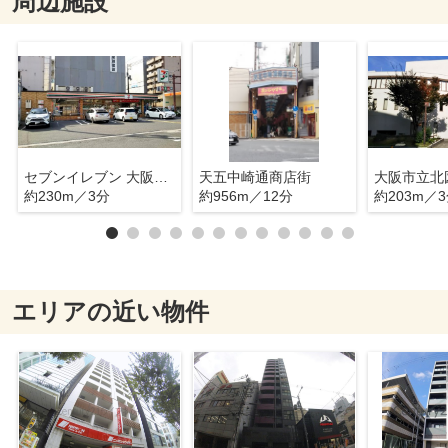
周辺施設
セブンイレブン 大阪天神橋8丁目店
天五中崎通商店街
大阪市立北
約230m／3分
約956m／12分
約203m／
エリアの近い物件