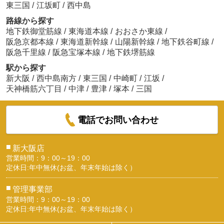
東三国
/
江坂町
/
西中島
路線から探す
地下鉄御堂筋線
/
東海道本線
/
おおさか東線
/
阪急京都本線
/
東海道新幹線
/
山陽新幹線
/
地下鉄谷町線
/
阪急千里線
/
阪急宝塚本線
/
地下鉄堺筋線
駅から探す
新大阪
/
西中島南方
/
東三国
/
中崎町
/
江坂
/
天神橋筋六丁目
/
中津
/
豊津
/
塚本
/
三国
電話でお問い合わせ
■
新大阪店
営業時間：9：00～19：00
定休日:年中無休(お盆、年末年始は除く）
■
管理事業部
営業時間：9：00～19：00
定休日:年中無休(お盆、年末年始は除く）