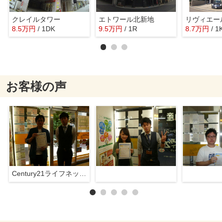
クレイルタワー
エトワール北新地
リヴィエー
8.5
万
円
/ 1DK
9.5
万
円
/ 1R
8.7
万
円
/ 1
お客様の声
Century21ライフネット新大阪店