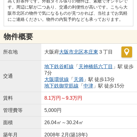
高く好条件です。外観タイル張りの物件は、素敵でオシャレで
す。周辺に駅が二つあり、交通の利便性が高いです。こちら大
阪市北区の物件で気になるものが見つかれば、当社までお気軽
にご連絡ください。物件の内覧予約なども承っております。
物件概要
所在地
大阪府
大阪市北区
本庄東
３丁目
地下鉄谷町線
「
天神橋筋六丁目
」駅 徒歩
7分
交通
大阪環状線
「
天満
」駅 徒歩13分
地下鉄御堂筋線
「
中津
」駅 徒歩15分
賃料
8.1万円～9.3万円
管理費等
5,000円
面積
26.04㎡～30.24㎡
築年月
2008年 2月(築18年)