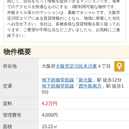
関して、自信をもって情報を提供できるマンションです。電車
でのアクセスを快適なものにする、2駅利用可能な物件です。
外観タイル張りのマンションは、素敵でオシャレです。大阪市
淀川区エリアにある賃貸情報のことなら、地域に密着した当社
へお任せ下さい。当社は、多種多様な賃貸情報を取り扱ってお
ります。ご要望や不明な点などございましたら、お気軽にご連
絡下さい。
物件概要
所在地
大阪府
大阪市淀川区
木川東
４丁目
地下鉄御堂筋線
「
新大阪
」駅 徒歩12分
交通
地下鉄御堂筋線
「
西中島南方
」駅 徒歩1
0分
賃料
4.2万円
管理費等
4,000円
面積
15.22㎡