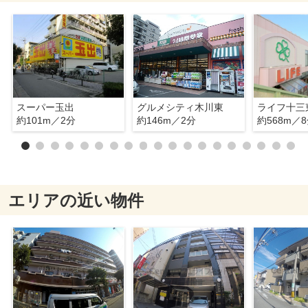
スーパー玉出
グルメシティ木川東
ライフ十三
約101m／2分
約146m／2分
約568m／
エリアの近い物件