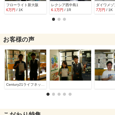
フローライト新大阪
レクシア西中島1
ダイワメゾ
6
万
円
/ 1K
6.1
万
円
/ 1R
7
万
円
/ 1K
お客様の声
Century21ライフネット新大阪店
こだわり特集