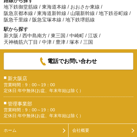
路線から探す
地下鉄御堂筋線
/
東海道本線
/
おおさか東線
/
阪急京都本線
/
東海道新幹線
/
山陽新幹線
/
地下鉄谷町線
/
阪急千里線
/
阪急宝塚本線
/
地下鉄堺筋線
駅から探す
新大阪
/
西中島南方
/
東三国
/
中崎町
/
江坂
/
天神橋筋六丁目
/
中津
/
豊津
/
塚本
/
三国
電話でお問い合わせ
■
新大阪店
営業時間：9：00～19：00
定休日:年中無休(お盆、年末年始は除く）
■
管理事業部
営業時間：9：00～19：00
定休日:年中無休(お盆、年末年始は除く）
ホーム
会社概要