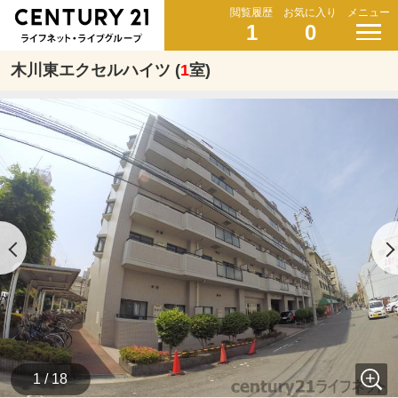
閲覧履歴
お気に入り
メニュー
1
0
木川東エクセルハイツ (
1
室)
1 / 18