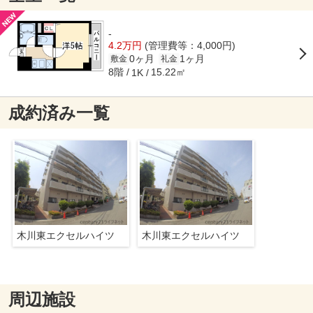
-
4.2万円
(管理費等：4,000円)
0ヶ月
1ヶ月
敷金
礼金
8階
15.22㎡
1K
成約済み一覧
木川東エクセルハイツ
木川東エクセルハイツ
周辺施設