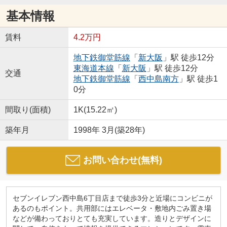
基本情報
賃料
4.2万円
地下鉄御堂筋線
「
新大阪
」駅 徒歩12分
東海道本線
「
新大阪
」駅 徒歩12分
交通
地下鉄御堂筋線
「
西中島南方
」駅 徒歩1
0分
間取り(面積)
1K(15.22㎡)
築年月
1998年 3月(築28年)
お問い合わせ(無料)
セブンイレブン西中島6丁目店まで徒歩3分と近場にコンビニが
あるのもポイント。共用部にはエレベータ・敷地内ごみ置き場
などが備わっておりとても充実しています。造りとデザインに