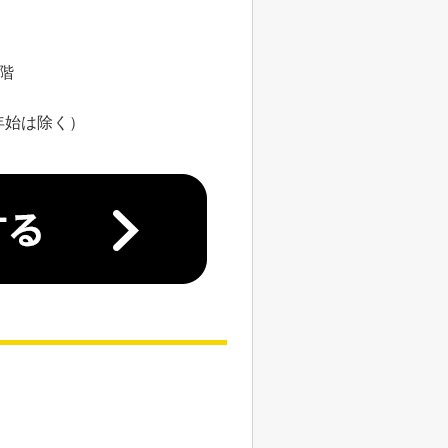
8階
年始は除く）