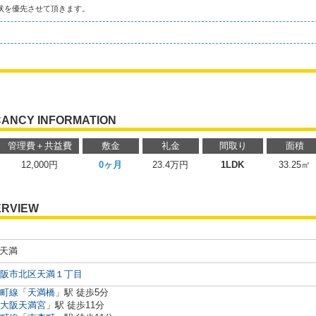
状を優先させて頂きます。
ANCY INFORMATION
管理費＋共益費
敷金
礼金
間取り
面積
12,000円
0ヶ月
23.4万円
1LDK
33.25㎡
ERVIEW
阪天満
阪市北区天満１丁目
町線
「
天満橋
」駅 徒歩5分
大阪天満宮
」駅 徒歩11分