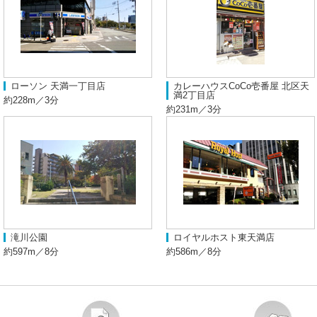
ローソン 天満一丁目店
カレーハウスCoCo壱番屋 北区天
満2丁目店
約228m／3分
約231m／3分
滝川公園
ロイヤルホスト東天満店
約597m／8分
約586m／8分