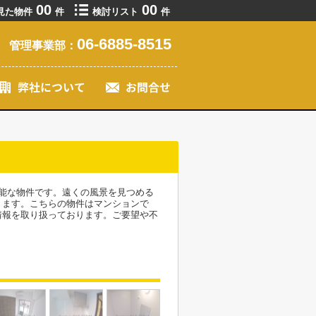
00
00
見た物件
件
検討リスト
件
06-6885-8515
管理事業部：
能な物件です。遠くの風景を見つめる
きます。こちらの物件はマンションで
情報を取り扱っております。ご要望や不