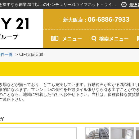
CIFI大阪天満／新大阪駅で賃貸マンションを探すなら創業20年以上のセンチュリー21ライフネット・ライブグループ
最近
06-6886-7933
新大阪店：
物件一覧
>
CIFI大阪天満
き場などが揃っており、とても充実しています。行動範囲が広がる2駅利用可
康的になれます。マンションの個性を外観タイル張りなら引き出すことがで
のことなら、地域に密着した当社へお任せ下さい。当社は、多種多様な賃貸
ご連絡下さい。
RY