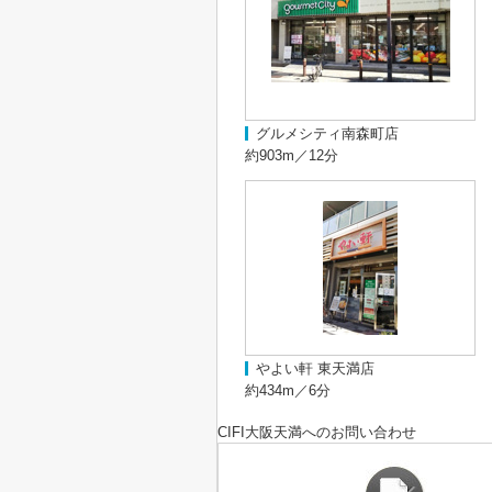
グルメシティ南森町店
約903m／12分
やよい軒 東天満店
約434m／6分
CIFI大阪天満
へのお問い合わせ