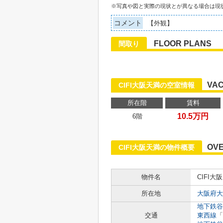
※写真や図と実際の現状とが異なる場合は現
コメント
【外観】
FLOOR PLANS
間取り
VAC
CIFI大阪天満の空室情報
所在階
賃料
10.5万円
6階
OV
CIFI大阪天満の物件概要
物件名
CIFI大
所在地
大阪府大
地下鉄谷
交通
東西線
「