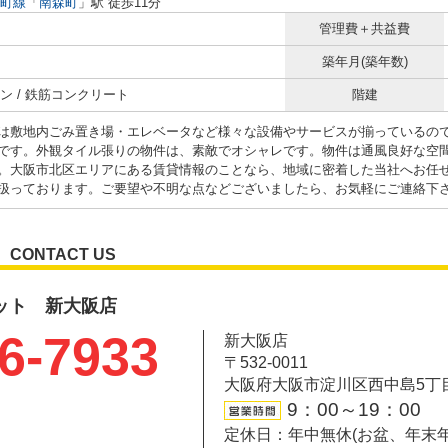
町線
「
南森町
」駅 徒歩11分
管理費＋共益費
築年月(築年数)
ン / 鉄筋コンクリート
階建
は敷地内ごみ置き場・エレベータなど様々な設備やサービスが揃っているの
です。外観タイル張りの物件は、素敵でオシャレです。物件は通風良好な空
。大阪市北区エリアにある賃貸情報のことなら、地域に密着した当社へお任
扱っております。ご要望や不明な点などございましたら、お気軽にご連絡下
CONTACT US
ット 新大阪店
6-7933
新大阪店
〒532-0011
大阪府大阪市淀川区西中島5丁目6-
9：00～19：00
定休日：年中無休(お盆、年末