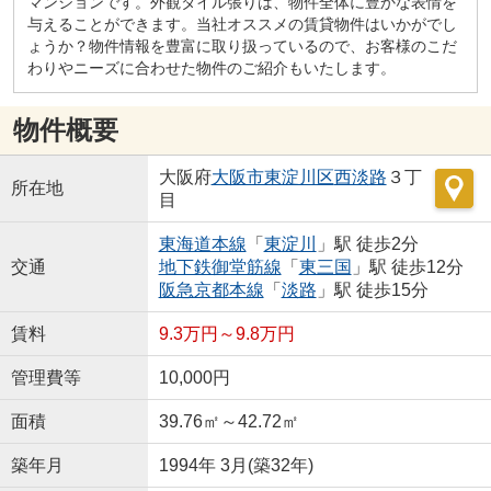
マンションです。外観タイル張りは、物件全体に豊かな表情を
与えることができます。当社オススメの賃貸物件はいかがでし
ょうか？物件情報を豊富に取り扱っているので、お客様のこだ
わりやニーズに合わせた物件のご紹介もいたします。
物件概要
大阪府
大阪市東淀川区
西淡路
３丁
所在地
目
東海道本線
「
東淀川
」駅 徒歩2分
交通
地下鉄御堂筋線
「
東三国
」駅 徒歩12分
阪急京都本線
「
淡路
」駅 徒歩15分
賃料
9.3万円～9.8万円
管理費等
10,000円
面積
39.76㎡～42.72㎡
築年月
1994年 3月(築32年)