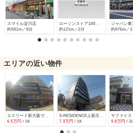
スマイル淀川店
ローソンストア100 東淀川駅前店
ジャパン東
約581m／8分
約121m／2分
約976m／1
エリアの近い物件
エスリード新大阪ヴェルデ
S-RESIDENCE上新庄ascent
サファイス
6.5
万
円
/ 1K
7.3
万
円
/ 1K
9.8
万
円
/ 2