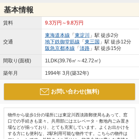
基本情報
賃料
9.3万円～9.8万円
東海道本線
「
東淀川
」駅 徒歩2分
交通
地下鉄御堂筋線
「
東三国
」駅 徒歩12分
阪急京都本線
「
淡路
」駅 徒歩15分
間取り(面積)
1LDK(39.76㎡～42.72㎡)
築年月
1994年 3月(築32年)
お問い合わせ(無料)
物件から徒歩1分の場所には東淀川西淡路郵便局もあって、窓
口での手続きも楽々。共用部にはエレベータ・敷地内ごみ置き
場などが揃っており、とても充実しています。よくお出かけを
する方にも便利な、2駅利用可能な物件です。こちらの物件は