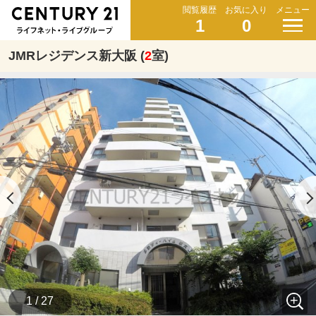
閲覧履歴
お気に入り
メニュー
1
0
JMRレジデンス新大阪 (
2
室)
1 / 27