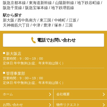
阪急京都本線
/
東海道新幹線
/
山陽新幹線
/
地下鉄谷町線
/
阪急千里線
/
阪急宝塚本線
/
地下鉄堺筋線
駅から探す
新大阪
/
西中島南方
/
東三国
/
中崎町
/
江坂
/
天神橋筋六丁目
/
中津
/
豊津
/
塚本
/
三国
電話でお問い合わせ
■
新大阪店
営業時間：9：00～19：00
定休日:年中無休(お盆、年末年始は除く）
■
管理事業部
営業時間：9：00～19：00
定休日:年中無休(お盆、年末年始は除く）
ホーム
会社概要
お問い合わせ
物件リクエスト