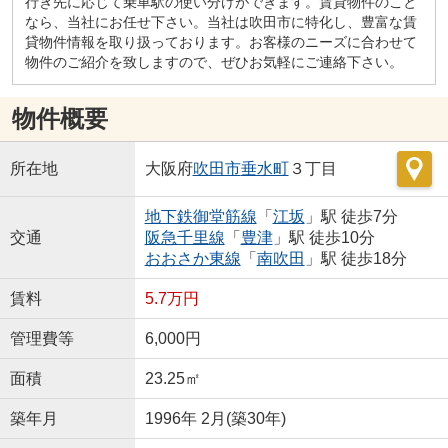
行き先に応じて乗車駅の使い分けができます。賃貸物件のこと
なら、当社にお任せ下さい。当社は吹田市に特化し、豊富な賃
貸物件情報を取り扱っております。お客様のニーズに合わせて
物件のご紹介を致しますので、ぜひお気軽にご連絡下さい。
物件概要
所在地
大阪府
吹田市
垂水町
３丁目
地下鉄御堂筋線
「
江坂
」駅 徒歩7分
交通
阪急千里線
「
豊津
」駅 徒歩10分
おおさか東線
「
南吹田
」駅 徒歩18分
賃料
5.7万円
管理費等
6,000円
面積
23.25㎡
築年月
1996年 2月(築30年)