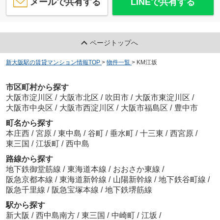
メールで共有する
LINEで共有する
ページトップへ
新大阪駅の賃貸マンション情報TOP
>
物件一覧
>
KM江坂
市区町村から探す
大阪市淀川区
/
大阪市北区
/
吹田市
/
大阪市東淀川区
/
大阪市中央区
/
大阪市西淀川区
/
大阪市福島区
/
豊中市
町名から探す
本庄西
/
宮原
/
東中島
/
谷町
/
垂水町
/
十三東
/
西宮原
/
東三国
/
江坂町
/
西中島
路線から探す
地下鉄御堂筋線
/
東海道本線
/
おおさか東線
/
阪急京都本線
/
東海道新幹線
/
山陽新幹線
/
地下鉄谷町線
/
阪急千里線
/
阪急宝塚本線
/
地下鉄堺筋線
駅から探す
新大阪
/
西中島南方
/
東三国
/
中崎町
/
江坂
/