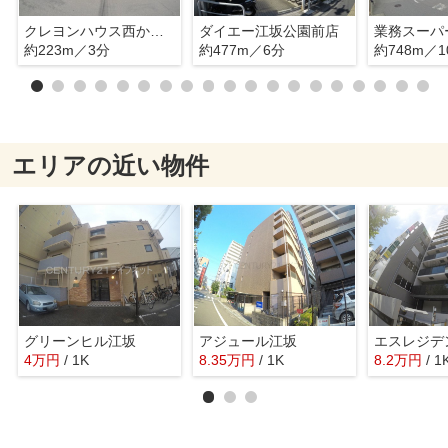
クレヨンハウス西からの旬菜便
ダイエー江坂公園前店
業務スーパ
約223m／3分
約477m／6分
約748m／1
エリアの近い物件
グリーンヒル江坂
アジュール江坂
4
万
円
/ 1K
8.35
万
円
/ 1K
8.2
万
円
/ 1