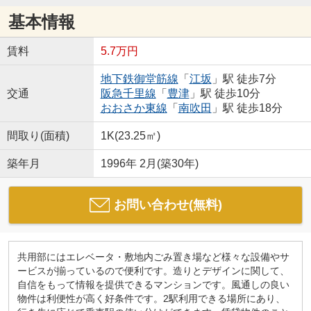
基本情報
賃料
5.7万円
地下鉄御堂筋線
「
江坂
」駅 徒歩7分
交通
阪急千里線
「
豊津
」駅 徒歩10分
おおさか東線
「
南吹田
」駅 徒歩18分
間取り(面積)
1K(23.25㎡)
築年月
1996年 2月(築30年)
お問い合わせ(無料)
共用部にはエレベータ・敷地内ごみ置き場など様々な設備やサ
ービスが揃っているので便利です。造りとデザインに関して、
自信をもって情報を提供できるマンションです。風通しの良い
物件は利便性が高く好条件です。2駅利用できる場所にあり、