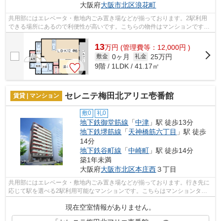
大阪府
大阪市北区
浪花町
共用部にはエレベータ・敷地内ごみ置き場などが揃っております。2駅利用
できる場所にあるので利便性が高いです。こちらの物件はマンションです。
冬場の換気にも適した、風通しの良い湿...
13
万
円
(管理費等：12,000円 )
0ヶ月
25万円
敷金
礼金
9階 / 1LDK / 41.17㎡
セレニテ梅田北アリエ壱番館
賃貸 | マンション
敷0
礼0
地下鉄御堂筋線
「
中津
」駅 徒歩13分
地下鉄堺筋線
「
天神橋筋六丁目
」駅 徒歩
14分
地下鉄谷町線
「
中崎町
」駅 徒歩14分
築1年未満
大阪府
大阪市北区
本庄西
３丁目
共用部にはエレベータ・敷地内ごみ置き場などが揃っております。行き先に
応じて駅を選べる2駅利用可能なマンションです。こちらはマンションタイ
プになります。外観タイル張りは、マン...
現在空室情報がありません。