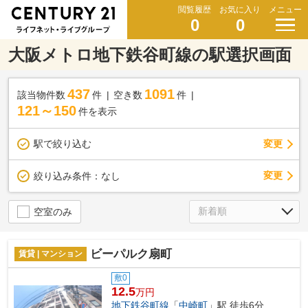
閲覧履歴
お気に入り
メニュー
0
0
大阪メトロ地下鉄谷町線の駅選択画面
437
1091
該当物件数
件
空き数
件
121～150
件を表示
駅で絞り込む
変更
変更
絞り込み条件：
なし
空室のみ
ビーパルク扇町
賃貸 | マンション
敷0
12.5
万円
地下鉄谷町線
「
中崎町
」駅 徒歩6分