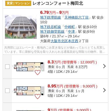
レオンコンフォート梅田北
賃貸 | マンション
6.79
9
万円～
万円
地下鉄堺筋線
「
天神橋筋六丁目
」駅 徒歩
10分
地下鉄谷町線
「
中崎町
」駅 徒歩10分
地下鉄御堂筋線
「
中津
」駅 徒歩9分
築6年 / 21.37㎡～29.14㎡
大阪府
大阪市北区
本庄西
２丁目
共用部にはエレベータ・敷地内ごみ置き場などが備わっておりとても充実し
ています。常に新鮮な空気を取り入れられる通風良好な間取りの物件。造り
とデザインに関して、自信をもって情...
8.3
万
円
(管理費等：12,000円 )
0ヶ月
8.3万円
敷金
礼金
4階 / 1DK / 29.14㎡
8.95
万
円
(管理費等：9,000円 )
0ヶ月
1ヶ月
敷金
礼金
5階 / 1DK / 29.14㎡
9
万
円
(管理費等：9,000円 )