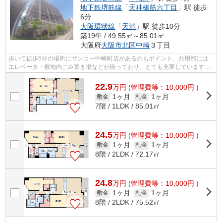
地下鉄堺筋線
「
天神橋筋六丁目
」駅 徒歩
6分
大阪環状線
「
天満
」駅 徒歩10分
築19年 / 49.55㎡～85.01㎡
大阪府
大阪市北区
中崎
３丁目
歩いて徒歩5分の場所にサンコー中崎町店があるのもポイント。共用部には
エレベータ・敷地内ごみ置き場などが揃っており、とても充実しています。
2駅利用可物件なので、よく電車を利用...
22.9
万
円
(管理費等：10,000円 )
1ヶ月
1ヶ月
敷金
礼金
7階 / 1LDK / 85.01㎡
24.5
万
円
(管理費等：10,000円 )
1ヶ月
1ヶ月
敷金
礼金
8階 / 2LDK / 72.17㎡
24.8
万
円
(管理費等：10,000円 )
1ヶ月
1ヶ月
敷金
礼金
8階 / 2LDK / 75.52㎡