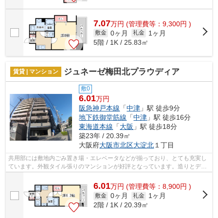
7.07
万
円
(管理費等：9,300円 )
0ヶ月
1ヶ月
敷金
礼金
5階 / 1K / 25.83㎡
ジュネーゼ梅田北プラウディア
賃貸 | マンション
敷0
6.01
万円
阪急神戸本線
「
中津
」駅 徒歩9分
地下鉄御堂筋線
「
中津
」駅 徒歩16分
東海道本線
「
大阪
」駅 徒歩18分
築23年 / 20.39㎡
大阪府
大阪市北区
大淀北
１丁目
共用部には敷地内ごみ置き場・エレベータなどが揃っており、とても充実し
ています。外観タイル張りのマンションが好評となっています。造りとデザ
インに関して、自信をもって情報を提...
6.01
万
円
(管理費等：8,900円 )
0ヶ月
1ヶ月
敷金
礼金
2階 / 1K / 20.39㎡