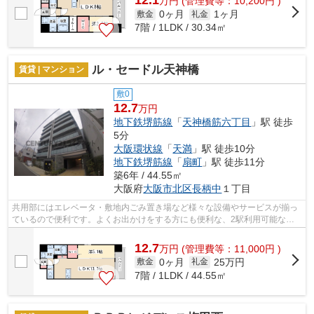
12.1
万
円
(管理費等：10,200円 )
0ヶ月
1ヶ月
敷金
礼金
7階 / 1LDK / 30.34㎡
ル・セードル天神橋
賃貸 | マンション
敷0
12.7
万円
地下鉄堺筋線
「
天神橋筋六丁目
」駅 徒歩
5分
大阪環状線
「
天満
」駅 徒歩10分
地下鉄堺筋線
「
扇町
」駅 徒歩11分
築6年 / 44.55㎡
大阪府
大阪市北区
長柄中
１丁目
共用部にはエレベータ・敷地内ごみ置き場など様々な設備やサービスが揃っ
ているので便利です。よくお出かけをする方にも便利な、2駅利用可能なマ
ンションです。外観タイル張りを採用し...
12.7
万
円
(管理費等：11,000円 )
0ヶ月
25万円
敷金
礼金
7階 / 1LDK / 44.55㎡