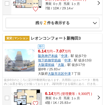
0ヶ月
1ヶ月
敷金
礼金
7階 / 1DK / 29.14㎡
2
残り
件を表示する
レオンコンフォート新梅田3
賃貸 | マンション
敷0
6.14
7.07
万円～
万円
阪急神戸本線
「
中津
」駅 徒歩7分
地下鉄御堂筋線
「
中津
」駅 徒歩13分
大阪環状線
「
大阪
」駅 徒歩17分
築8年 / 25.83㎡
大阪府
大阪市北区
中津
７丁目
徒歩6分のところに淀川中郵便局があります。共用部にはエレベータ・敷地
内ごみ置き場などが揃っております。2駅利用できる場所にあり、行き先に
合わせて使い分けができます。防犯対策...
6.14
万
円
(管理費等：9,300円 )
0ヶ月
1ヶ月
敷金
礼金
4階 / 1K / 25.83㎡