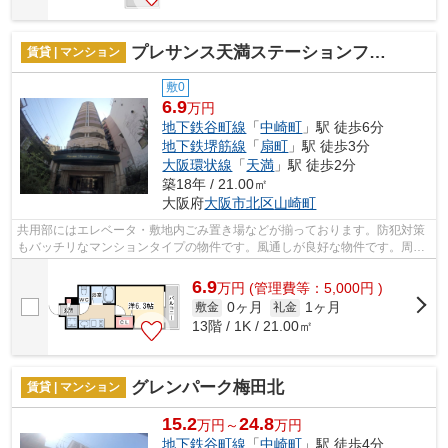
プレサンス天満ステーションフロント
賃貸 | マンション
敷0
6.9
万円
地下鉄谷町線
「
中崎町
」駅 徒歩6分
地下鉄堺筋線
「
扇町
」駅 徒歩3分
大阪環状線
「
天満
」駅 徒歩2分
築18年 / 21.00㎡
大阪府
大阪市北区
山崎町
共用部にはエレベータ・敷地内ごみ置き場などが揃っております。防犯対策
もバッチリなマンションタイプの物件です。風通しが良好な物件です。周辺
に駅が二つあり、交通の利便性が高い...
6.9
万
円
(管理費等：5,000円 )
0ヶ月
1ヶ月
敷金
礼金
13階 / 1K / 21.00㎡
グレンパーク梅田北
賃貸 | マンション
15.2
24.8
万円～
万円
地下鉄谷町線
「
中崎町
」駅 徒歩4分