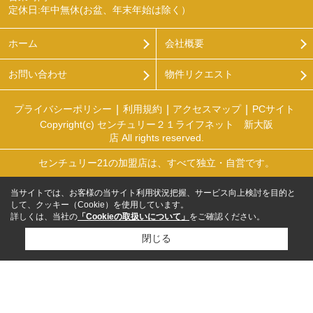
定休日:年中無休(お盆、年末年始は除く）
ホーム
会社概要
お問い合わせ
物件リクエスト
プライバシーポリシー
利用規約
アクセスマップ
PCサイト
Copyright(c) センチュリー２１ライフネット 新大阪
店 All rights reserved.
センチュリー21の加盟店は、すべて独立・自営です。
当サイトでは、お客様の当サイト利用状況把握、サービス向上検討を目的と
して、クッキー（Cookie）を使用しています。
詳しくは、当社の
「Cookieの取扱いについて」
をご確認ください。
閉じる