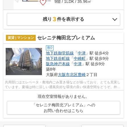
9階 / 1LDK / 35.96㎡
3
残り
件を表示する
セレニテ梅田北プレミアム
賃貸 | マンション
敷0
地下鉄御堂筋線
「
中津
」駅 徒歩4分
地下鉄谷町線
「
中崎町
」駅 徒歩9分
阪急神戸本線
「
中津
」駅 徒歩9分
築8年
大阪府
大阪市北区
豊崎
２丁目
共用部にはエレベータ・敷地内ごみ置き場などが揃っており、とても充実し
ています。夏場は特に涼しい通風良好な環境の良い快適空間をどうぞ。外壁
にはタイルが張られています。こちら...
現在空室情報がありません。
「セレニテ梅田北プレミアム」への
お問い合わせはこちら