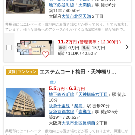
地下鉄谷町線
「
天満橋
」駅 徒歩6分
築11年 / 40.50㎡
大阪府
大阪市北区
天満
２丁目
共用部にはエレベータ・敷地内ごみ置き場などが揃っており、とても充実し
ています。様々な場所へのアクセスがしやすくなる2駅利用可能な物件で
す。外観タイル張りは、マンションの個性...
11.2
万
円
(管理費等：12,000円 )
0万円
15万円
敷金
礼金
6階 / 1LDK / 40.50㎡
エステムコート梅田・天神橋リバーフロント
賃貸 | マンション
敷0
5.5
6.3
万円～
万円
地下鉄谷町線
「
天神橋筋六丁目
」駅 徒歩
10分
阪急千里線
「
柴島
」駅 徒歩20分
阪急京都本線
「
崇禅寺
」駅 徒歩25分
築19年 / 20.62㎡
大阪府
大阪市北区
長柄西
２丁目
共用部にはエレベータ・敷地内ごみ置き場などが揃っております。風通しが