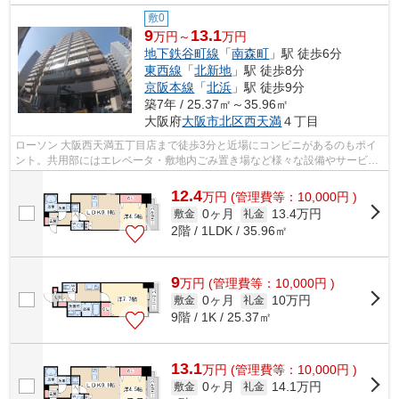
敷0
9
13.1
万円～
万円
地下鉄谷町線
「
南森町
」駅 徒歩6分
東西線
「
北新地
」駅 徒歩8分
京阪本線
「
北浜
」駅 徒歩9分
築7年 / 25.37㎡～35.96㎡
大阪府
大阪市北区
西天満
４丁目
ローソン 大阪西天満五丁目店まで徒歩3分と近場にコンビニがあるのもポイ
ント。共用部にはエレベータ・敷地内ごみ置き場など様々な設備やサービス
が揃っているので便利です。造りとデ...
12.4
万
円
(管理費等：10,000円 )
0ヶ月
13.4万円
敷金
礼金
2階 / 1LDK / 35.96㎡
9
万
円
(管理費等：10,000円 )
0ヶ月
10万円
敷金
礼金
9階 / 1K / 25.37㎡
13.1
万
円
(管理費等：10,000円 )
0ヶ月
14.1万円
敷金
礼金