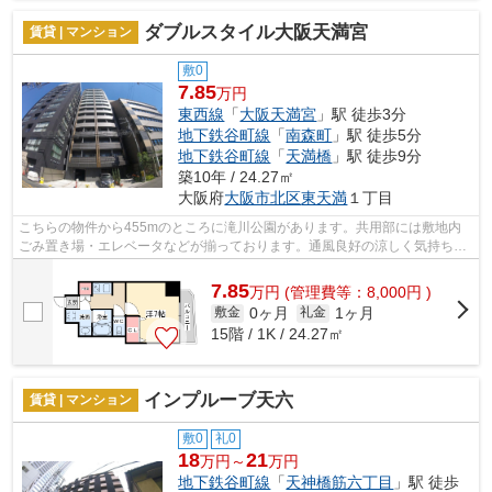
ダブルスタイル大阪天満宮
賃貸 | マンション
敷0
7.85
万円
東西線
「
大阪天満宮
」駅 徒歩3分
地下鉄谷町線
「
南森町
」駅 徒歩5分
地下鉄谷町線
「
天満橋
」駅 徒歩9分
築10年 / 24.27㎡
大阪府
大阪市北区
東天満
１丁目
こちらの物件から455mのところに滝川公園があります。共用部には敷地内
ごみ置き場・エレベータなどが揃っております。通風良好の涼しく気持ちの
良い空間をご提供いたします。外観タイ...
7.85
万
円
(管理費等：8,000円 )
0ヶ月
1ヶ月
敷金
礼金
15階 / 1K / 24.27㎡
インプルーブ天六
賃貸 | マンション
敷0
礼0
18
21
万円～
万円
地下鉄谷町線
「
天神橋筋六丁目
」駅 徒歩