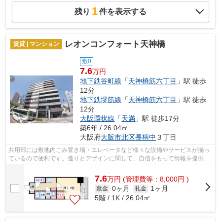
1
残り
件を表示する
レオンコンフォート天神橋
賃貸 | マンション
敷0
7.6
万円
地下鉄谷町線
「
天神橋筋六丁目
」駅 徒歩
12分
地下鉄堺筋線
「
天神橋筋六丁目
」駅 徒歩
12分
大阪環状線
「
天満
」駅 徒歩17分
築6年 / 26.04㎡
大阪府
大阪市北区
長柄中
３丁目
共用部には敷地内ごみ置き場・エレベータなど様々な設備やサービスが揃っ
ているので便利です。造りとデザインに関して、自信をもって情報を提供で
きるマンションです。外壁にはタイル...
7.6
万
円
(管理費等：8,000円 )
0ヶ月
1ヶ月
敷金
礼金
5階 / 1K / 26.04㎡