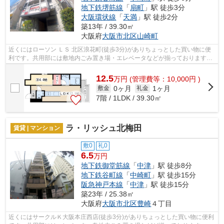
地下鉄堺筋線
「
扇町
」駅 徒歩3分
大阪環状線
「
天満
」駅 徒歩2分
築13年 / 39.30㎡
大阪府
大阪市北区
山崎町
近くにはローソン ＬＳ 北区浪花町(徒歩3分)がありちょっとした買い物に便
利です。共用部には敷地内ごみ置き場・エレベータなどが揃っております。
造りとデザインに関して、自信をもっ...
12.5
万
円
(管理費等：10,000円 )
0ヶ月
1ヶ月
敷金
礼金
7階 / 1LDK / 39.30㎡
ラ・リッシュ北梅田
賃貸 | マンション
敷0
礼0
6.5
万円
地下鉄御堂筋線
「
中津
」駅 徒歩8分
地下鉄谷町線
「
中崎町
」駅 徒歩15分
阪急神戸本線
「
中津
」駅 徒歩15分
築23年 / 25.38㎡
大阪府
大阪市北区
豊崎
４丁目
近くにはサークルＫ大阪本庄西店(徒歩3分)がありちょっとした買い物に便利