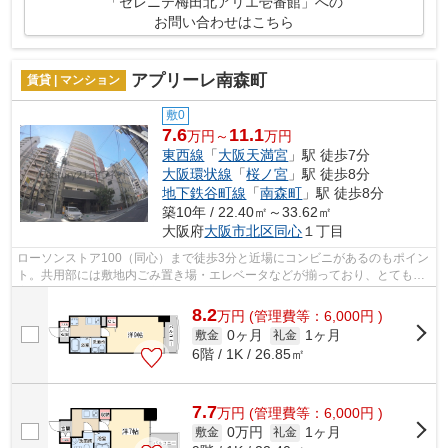
「セレニテ梅田北アリエ壱番館」への
お問い合わせはこちら
アプリーレ南森町
賃貸 | マンション
敷0
7.6
11.1
万円～
万円
東西線
「
大阪天満宮
」駅 徒歩7分
大阪環状線
「
桜ノ宮
」駅 徒歩8分
地下鉄谷町線
「
南森町
」駅 徒歩8分
築10年 / 22.40㎡～33.62㎡
大阪府
大阪市北区
同心
１丁目
ローソンストア100（同心）まで徒歩3分と近場にコンビニがあるのもポイン
ト。共用部には敷地内ごみ置き場・エレベータなどが揃っており、とても充
実しています。風通しが良好な物件で...
8.2
万
円
(管理費等：6,000円 )
0ヶ月
1ヶ月
敷金
礼金
6階 / 1K / 26.85㎡
7.7
万
円
(管理費等：6,000円 )
0万円
1ヶ月
敷金
礼金