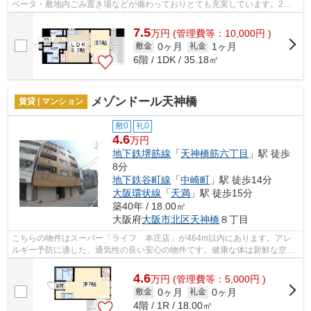
ベータ・敷地内ごみ置き場などが備わっておりとても充実しています。2駅
利用できる立地となっていて、アクセス...
7.5
万
円
(管理費等：10,000円 )
0ヶ月
1ヶ月
敷金
礼金
6階 / 1DK / 35.18㎡
メゾンドール天神橋
賃貸 | マンション
敷0
礼0
4.6
万円
地下鉄堺筋線
「
天神橋筋六丁目
」駅 徒歩
8分
地下鉄谷町線
「
中崎町
」駅 徒歩14分
大阪環状線
「
天満
」駅 徒歩15分
築40年 / 18.00㎡
大阪府
大阪市北区
天神橋
８丁目
こちらの物件はスーパー「ライフ 本庄店」が464m以内にあります。アレ
ルギー予防に適した、通気性の良い安心の物件です。健康な体は新鮮な空気
を吸うところから。防犯対策もバッチリ...
4.6
万
円
(管理費等：5,000円 )
0ヶ月
0ヶ月
敷金
礼金
4階 / 1R / 18.00㎡