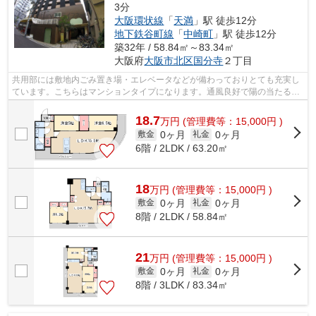
3分
大阪環状線
「
天満
」駅 徒歩12分
地下鉄谷町線
「
中崎町
」駅 徒歩12分
築32年 / 58.84㎡～83.34㎡
大阪府
大阪市北区
国分寺
２丁目
共用部には敷地内ごみ置き場・エレベータなどが備わっておりとても充実し
ています。こちらはマンションタイプになります。通風良好で陽の当たる気
持ちの良いマンションをご提供いたし...
18.7
万
円
(管理費等：15,000円 )
0ヶ月
0ヶ月
敷金
礼金
6階 / 2LDK / 63.20㎡
18
万
円
(管理費等：15,000円 )
0ヶ月
0ヶ月
敷金
礼金
8階 / 2LDK / 58.84㎡
21
万
円
(管理費等：15,000円 )
0ヶ月
0ヶ月
敷金
礼金
8階 / 3LDK / 83.34㎡