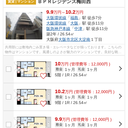
ＢＰＲレジデンス梅田西
賃貸 | マンション
9.9
10.2
万円～
万円
大阪環状線
「
福島
」駅 徒歩7分
大阪環状線
「
大阪
」駅 徒歩11分
阪急神戸本線
「
中津
」駅 徒歩11分
築2年 / 26.54㎡
大阪府
大阪市北区
大淀南
１丁目
共用部には敷地内ごみ置き場・エレベータなどが揃っております。こちらの
物件はマンションです。風通しのよさが魅力のマンションです。良好な眺望
で癒されてみませんか。付近にある2つ...
10
万
円
(管理費等：12,000円 )
1ヶ月
1ヶ月
敷金
礼金
5階 / 1R / 26.54㎡
10.2
万
円
(管理費等：12,000円 )
1ヶ月
1ヶ月
敷金
礼金
9階 / 1R / 26.54㎡
9.9
万
円
(管理費等：12,000円 )
1ヶ月
1ヶ月
敷金
礼金