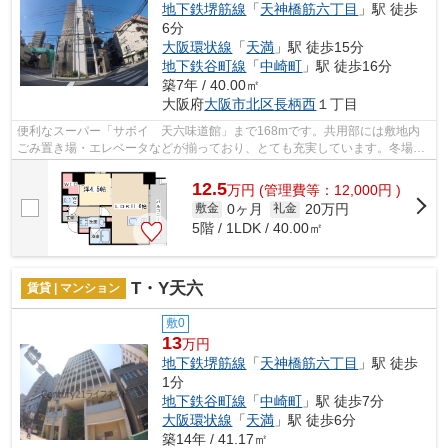
地下鉄堺筋線
「
天神橋筋六丁目
」駅 徒歩
6分
大阪環状線
「
天満
」駅 徒歩15分
地下鉄谷町線
「
中崎町
」駅 徒歩16分
築7年 / 40.00㎡
大阪府
大阪市北区
長柄西
１丁目
便利なスーパー「サボイ 天六味道館」まで168mです。共用部には敷地内
ごみ置き場・エレベータなどが揃っており、とても充実しています。冬場の
換気にも適した、風通しの良い湿気が溜...
12.5
万
円
(管理費等：12,000円 )
0ヶ月
20万円
敷金
礼金
5階 / 1LDK / 40.00㎡
T・Y天六
賃貸 | マンション
敷0
13
万円
地下鉄堺筋線
「
天神橋筋六丁目
」駅 徒歩
1分
地下鉄谷町線
「
中崎町
」駅 徒歩7分
大阪環状線
「
天満
」駅 徒歩6分
築14年 / 41.17㎡