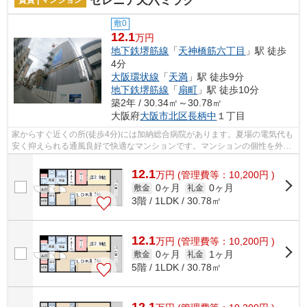
セレニテ天六ミラク
敷0
12.1
万円
地下鉄堺筋線
「
天神橋筋六丁目
」駅 徒歩
4分
大阪環状線
「
天満
」駅 徒歩9分
地下鉄堺筋線
「
扇町
」駅 徒歩10分
築2年 / 30.34㎡～30.78㎡
大阪府
大阪市北区
長柄中
１丁目
家からすぐ近くの所(徒歩4分)には加納総合病院があります。夏場の電気代も
安く抑えられる通風良好で快適なマンションです。マンションの個性を外観
タイル張りなら引き出すことができま...
12.1
万
円
(管理費等：10,200円 )
0ヶ月
0ヶ月
敷金
礼金
3階 / 1LDK / 30.78㎡
12.1
万
円
(管理費等：10,200円 )
0ヶ月
1ヶ月
敷金
礼金
5階 / 1LDK / 30.78㎡