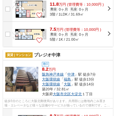
11.8
万
円
(管理費等：10,000円 )
0ヶ月
0ヶ月
敷金
礼金
3階 / 1LDK / 31.69㎡
7.5
万
円
(管理費等：10,000円 )
0ヶ月
0ヶ月
敷金
礼金
5階 / 1K / 21.00㎡
プレジオ中津
賃貸 | マンション
敷0
8.2
万円
阪急神戸本線
「
中津
」駅 徒歩7分
大阪環状線
「
福島
」駅 徒歩13分
大阪環状線
「
大阪
」駅 徒歩14分
築20年 / 32.81㎡
大阪府
大阪市北区
大淀北
１丁目
徒歩5分のところに大阪北郵便局があります。共用部には敷地内ごみ置き
場・エレベータなど様々な設備やサービスが揃っているので便利です。こち
らはマンションタイプになります。近くに...
8.2