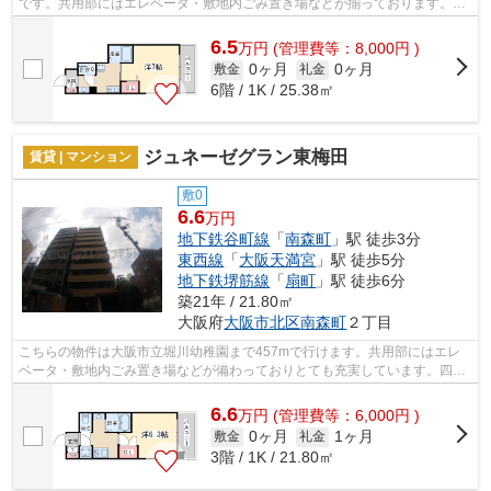
です。共用部にはエレベータ・敷地内ごみ置き場などが揃っております。こ
ちらはマンションタイプになります。...
6.5
万
円
(管理費等：8,000円 )
0ヶ月
0ヶ月
敷金
礼金
6階 / 1K / 25.38㎡
ジュネーゼグラン東梅田
賃貸 | マンション
敷0
6.6
万円
地下鉄谷町線
「
南森町
」駅 徒歩3分
東西線
「
大阪天満宮
」駅 徒歩5分
地下鉄堺筋線
「
扇町
」駅 徒歩6分
築21年 / 21.80㎡
大阪府
大阪市北区
南森町
２丁目
こちらの物件は大阪市立堀川幼稚園まで457mで行けます。共用部にはエレ
ベータ・敷地内ごみ置き場などが備わっておりとても充実しています。四季
折々の風を感じられる通風良好な快適の...
6.6
万
円
(管理費等：6,000円 )
0ヶ月
1ヶ月
敷金
礼金
3階 / 1K / 21.80㎡