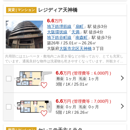
レジディア天神橋
賃貸 | マンション
6.6
万円
地下鉄堺筋線
「
扇町
」駅 徒歩3分
大阪環状線
「
天満
」駅 徒歩4分
地下鉄谷町線
「
南森町
」駅 徒歩7分
築26年 / 25.01㎡～26.26㎡
大阪府
大阪市北区
天神橋
３丁目
共用部にはエレベータ・敷地内ごみ置き場などが揃っており、とても充実し
ています。通風良好な物件は洗濯物も乾きやすくなっています。外観タイル
張りの物件です。2駅利用可能な物件な...
6.6
万
円
(管理費等：6,000円 )
1ヶ月
1ヶ月
敷金
礼金
3階 / 1K / 25.01㎡
6.6
万
円
(管理費等：7,000円 )
0ヶ月
0ヶ月
敷金
礼金
5階 / 1R / 26.26㎡
賃貸 | マンション