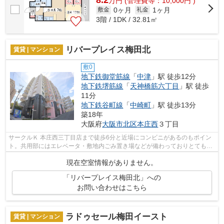
万
円
(管理費等：10,000円 )
0ヶ月
1ヶ月
敷金
礼金
3階 / 1DK / 32.81㎡
リバープレイス梅田北
賃貸 | マンション
敷0
地下鉄御堂筋線
「
中津
」駅 徒歩12分
地下鉄堺筋線
「
天神橋筋六丁目
」駅 徒歩
11分
地下鉄谷町線
「
中崎町
」駅 徒歩13分
築18年
大阪府
大阪市北区
本庄西
３丁目
サークルＫ 本庄西三丁目店まで徒歩6分と近場にコンビニがあるのもポイン
ト。共用部にはエレベータ・敷地内ごみ置き場などが備わっておりとても充
実しています。2駅利用ができて、電車...
現在空室情報がありません。
「リバープレイス梅田北」への
お問い合わせはこちら
ラドゥセール梅田イースト
賃貸 | マンション