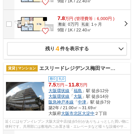
9階 / 1K / 22.40㎡
7.8
万
円
(管理費等：6,000円 )
0万円
1ヶ月
敷金
礼金
9階 / 1K / 22.40㎡
4
残り
件を表示する
エスリードレジデンス梅田マークス
賃貸 | マンション
敷0
礼0
7.5
11.8
万円～
万円
大阪環状線
「
福島
」駅 徒歩12分
大阪環状線
「
大阪
」駅 徒歩14分
阪急神戸本線
「
中津
」駅 徒歩7分
築2年 / 21.00㎡～31.69㎡
大阪府
大阪市北区
大淀中
２丁目
近くにはセブンイレブン 大阪大淀中店(徒歩5分)がありちょっとした買い物に
便利です。共用部には敷地内ごみ置き場・エレベータなど様々な設備やサー
ビスが揃っているので便利です。目...