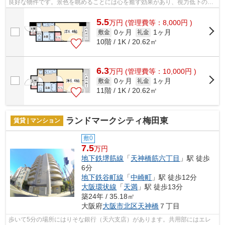
良好な物件です。景色を眺めることには心を癒す効果があり、視力低下の恐
れも少なくしてくれます。外観タイル...
5.5
万
円
(管理費等：8,000円 )
0ヶ月
1ヶ月
敷金
礼金
10階 / 1K / 20.62㎡
6.3
万
円
(管理費等：10,000円 )
0ヶ月
1ヶ月
敷金
礼金
11階 / 1K / 20.62㎡
ランドマークシティ梅田東
賃貸 | マンション
敷0
7.5
万円
地下鉄堺筋線
「
天神橋筋六丁目
」駅 徒歩
6分
地下鉄谷町線
「
中崎町
」駅 徒歩12分
大阪環状線
「
天満
」駅 徒歩13分
築24年 / 35.18㎡
大阪府
大阪市北区
天神橋
７丁目
歩いて5分の場所にはりそな銀行（天六支店）があります。共用部にはエレ