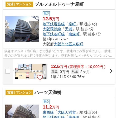
ブルフォルトゥーナ扇町
賃貸 | マンション
敷0
12.5
万円
地下鉄堺筋線
「
扇町
」駅 徒歩4分
大阪環状線
「
天満
」駅 徒歩7分
地下鉄谷町線
「
南森町
」駅 徒歩7分
築7年 / 40.76㎡
大阪府
大阪市北区
末広町
阪急オアシス（扇町店）まで徒歩5分です。敷地内ごみ置き場により、敷地
外のごみ置き場に行く手間が省けます。防犯対策もバッチリなマンションタ
イプの物件です。風通しが良い物件です...
12.5
万
円
(管理費等：10,000円 )
0万円
2ヶ月
敷金
礼金
1階 / 1LDK / 40.76㎡
ハーツ天満橋
賃貸 | マンション
敷0
11.2
万円
東西線
「
大阪天満宮
」駅 徒歩6分
地下鉄谷町線
「
南森町
」駅 徒歩8分