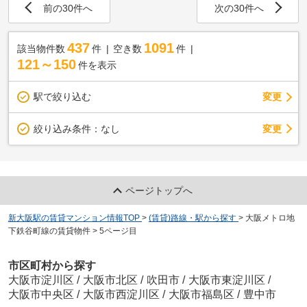
前の30件へ
次の30件へ
437
1091
該当物件数
件
空き数
件
121～150
件を表示
駅で絞り込む
変更
変更
絞り込み条件：
なし
ページトップへ
新大阪駅の賃貸マンション情報TOP
>
(賃貸)路線・駅から探す
>
大阪メトロ地
下鉄谷町線の賃貸物件
>
5ページ目
市区町村から探す
大阪市淀川区
/
大阪市北区
/
吹田市
/
大阪市東淀川区
/
大阪市中央区
/
大阪市西淀川区
/
大阪市福島区
/
豊中市