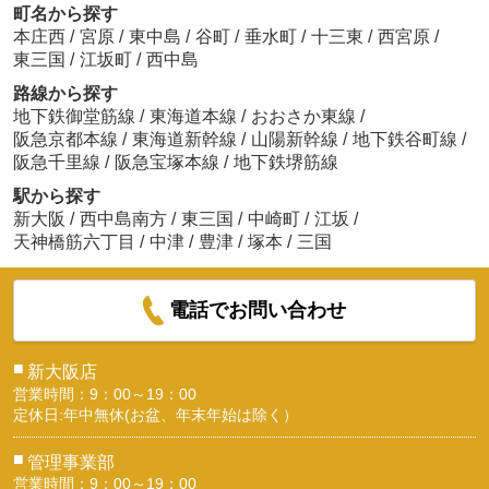
町名から探す
本庄西
/
宮原
/
東中島
/
谷町
/
垂水町
/
十三東
/
西宮原
/
東三国
/
江坂町
/
西中島
路線から探す
地下鉄御堂筋線
/
東海道本線
/
おおさか東線
/
阪急京都本線
/
東海道新幹線
/
山陽新幹線
/
地下鉄谷町線
/
阪急千里線
/
阪急宝塚本線
/
地下鉄堺筋線
駅から探す
新大阪
/
西中島南方
/
東三国
/
中崎町
/
江坂
/
天神橋筋六丁目
/
中津
/
豊津
/
塚本
/
三国
電話でお問い合わせ
■
新大阪店
営業時間：9：00～19：00
定休日:年中無休(お盆、年末年始は除く）
■
管理事業部
営業時間：9：00～19：00