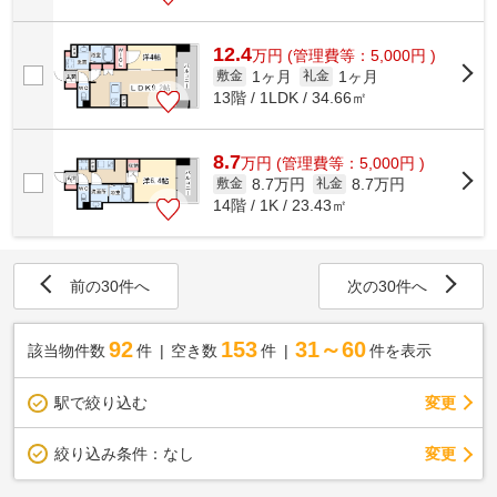
12.4
万
円
(管理費等：5,000円 )
1ヶ月
1ヶ月
敷金
礼金
13階 / 1LDK / 34.66㎡
8.7
万
円
(管理費等：5,000円 )
8.7万円
8.7万円
敷金
礼金
14階 / 1K / 23.43㎡
前の30件へ
次の30件へ
92
153
31～60
該当物件数
件
空き数
件
件を表示
駅で絞り込む
変更
変更
絞り込み条件：
なし