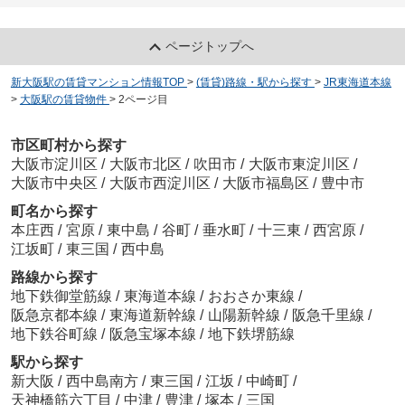
ページトップへ
新大阪駅の賃貸マンション情報TOP
>
(賃貸)路線・駅から探す
>
JR東海道本線
>
大阪駅の賃貸物件
>
2ページ目
市区町村から探す
大阪市淀川区
/
大阪市北区
/
吹田市
/
大阪市東淀川区
/
大阪市中央区
/
大阪市西淀川区
/
大阪市福島区
/
豊中市
町名から探す
本庄西
/
宮原
/
東中島
/
谷町
/
垂水町
/
十三東
/
西宮原
/
江坂町
/
東三国
/
西中島
路線から探す
地下鉄御堂筋線
/
東海道本線
/
おおさか東線
/
阪急京都本線
/
東海道新幹線
/
山陽新幹線
/
阪急千里線
/
地下鉄谷町線
/
阪急宝塚本線
/
地下鉄堺筋線
駅から探す
新大阪
/
西中島南方
/
東三国
/
江坂
/
中崎町
/
天神橋筋六丁目
/
中津
/
豊津
/
塚本
/
三国