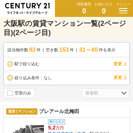
閲覧履歴
お気に入り
メニュー
0
0
大阪駅の賃貸マンション一覧(2ページ
目)(2ページ目)
92
153
31～60
該当物件数
件
空き数
件
件を表示
駅で絞り込む
変更
変更
絞り込み条件：
なし
空室のみ
プレアール北梅田
賃貸 | マンション
敷0
礼0
5.2
万円