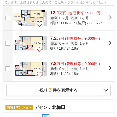
ています。上階はありませんので、ご近所トラブルも避けられますね。2駅
利用可能な物件で移動範囲が広がります...
12.1
万
円
(管理費等：9,000円 )
0ヶ月
1ヶ月
敷金
礼金
3階 / 1LDK＋1S(納戸) / 38.37㎡
7.2
万
円
(管理費等：9,000円 )
0ヶ月
1ヶ月
敷金
礼金
6階 / 1K / 24.18㎡
7.3
万
円
(管理費等：9,000円 )
0ヶ月
1ヶ月
敷金
礼金
8階 / 1K / 24.18㎡
3
残り
件を表示する
デセンテ北梅田
賃貸 | マンション
敷0