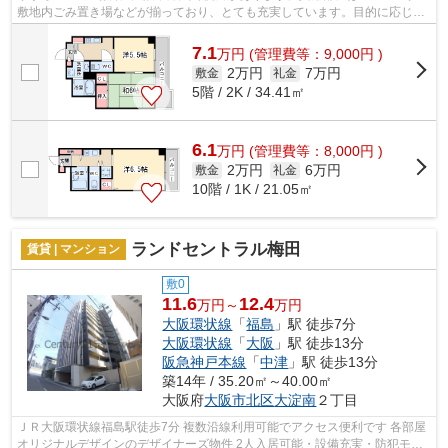
敷地内ごみ置き場などが揃っており、とても充実しています。目的に応じて
選べる2駅利用可能な物件です。通風良...
7.1
万
円
(管理費等：9,000円 )
2万円
7万円
敷金
礼金
5階 / 2K / 34.41㎡
6.1
万
円
(管理費等：8,000円 )
2万円
6万円
敷金
礼金
10階 / 1K / 21.05㎡
ランドセントラル梅田
賃貸 | マンション
敷0
11.6
12.4
万円～
万円
大阪環状線
「
福島
」駅 徒歩7分
大阪環状線
「
大阪
」駅 徒歩13分
阪急神戸本線
「
中津
」駅 徒歩13分
築14年 / 35.20㎡～40.00㎡
大阪府
大阪市北区
大淀南
２丁目
ＪＲ大阪環状線福島駅徒歩7分 複数沿線利用可能でアクセス便利です 各部屋
オリジナルデザインのデザイナーズ物件 2人入居可能・設備充実・防犯モデ