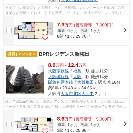
ライフ（太融寺店）まで365mです。共用部にはエレベータ・敷地内ごみ置
き場などが揃っており、とても充実しています。造りとデザインに関して、
自信をもって情報を提供できるマンショ...
7.9
万
円
(管理費等：7,000円 )
0ヶ月
1ヶ月
敷金
礼金
8階 / 1K / 29.70㎡
BPRレジデンス新梅田
賃貸 | マンション
8.6
12.4
万円～
万円
大阪環状線
「
福島
」駅 徒歩11分
大阪環状線
「
大阪
」駅 徒歩14分
阪急神戸本線
「
大阪梅田
」駅 徒歩16分
築6年 / 23.43㎡～34.66㎡
大阪府
大阪市北区
大淀中
２丁目
歩いて331mの場所に、阪急オアシス 大淀南店があります。共用部にはエレ
ベータ・敷地内ごみ置き場など様々な設備やサービスが揃っているので便利
です。景色を眺めることには心を癒す効...
8.6
万
円
(管理費等：5,000円 )
1ヶ月
1ヶ月
敷金
礼金
3階 / 1K / 25.86㎡