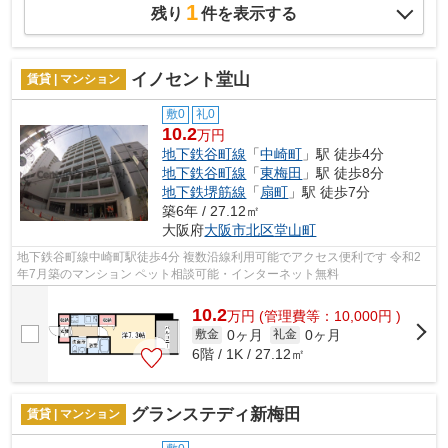
1
残り
件を表示する
イノセント堂山
賃貸 | マンション
敷0
礼0
10.2
万円
地下鉄谷町線
「
中崎町
」駅 徒歩4分
地下鉄谷町線
「
東梅田
」駅 徒歩8分
地下鉄堺筋線
「
扇町
」駅 徒歩7分
築6年 / 27.12㎡
大阪府
大阪市北区
堂山町
地下鉄谷町線中崎町駅徒歩4分 複数沿線利用可能でアクセス便利です 令和2
年7月築のマンション ペット相談可能・インターネット無料
10.2
万
円
(管理費等：10,000円 )
0ヶ月
0ヶ月
敷金
礼金
6階 / 1K / 27.12㎡
グランステディ新梅田
賃貸 | マンション