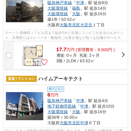
阪急神戸本線
「
中津
」駅 徒歩8分
大阪環状線
「
福島
」駅 徒歩14分
大阪環状線
「
大阪
」駅 徒歩16分
築1年 / 63.62㎡
大阪府
大阪市北区
大淀北
１丁目
ローソン 新梅田ＩＴビル店まで徒歩5分と近場にコンビニがあるのもポイン
ト。共用部にはエレベータ・敷地内ごみ置き場など様々な設備やサービスが
揃っているので便利です。最上階の物...
17.7
万
円
(管理費等：8,000円 )
0ヶ月
2ヶ月
敷金
礼金
3階 / 2LDK / 63.62㎡
ハイムアーキテクト
賃貸 | マンション
敷0
礼0
6
万円
阪急神戸本線
「
中津
」駅 徒歩4分
地下鉄御堂筋線
「
中津
」駅 徒歩10分
大阪環状線
「
大阪
」駅 徒歩16分
築36年 / 30.00㎡
大阪府
大阪市北区
中津
６丁目
ぴっころきっず中津が徒歩6分の場所にあります。共用部には敷地内ごみ置