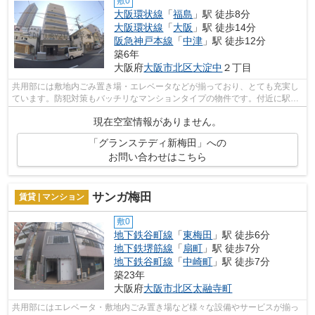
敷0
大阪環状線
「
福島
」駅 徒歩8分
大阪環状線
「
大阪
」駅 徒歩14分
阪急神戸本線
「
中津
」駅 徒歩12分
築6年
大阪府
大阪市北区
大淀中
２丁目
共用部には敷地内ごみ置き場・エレベータなどが揃っており、とても充実し
ています。防犯対策もバッチリなマンションタイプの物件です。付近に駅が
2駅あり、行き先に応じて使い分けがで...
現在空室情報がありません。
「グランステディ新梅田」への
お問い合わせはこちら
サンガ梅田
賃貸 | マンション
敷0
地下鉄谷町線
「
東梅田
」駅 徒歩6分
地下鉄堺筋線
「
扇町
」駅 徒歩7分
地下鉄谷町線
「
中崎町
」駅 徒歩7分
築23年
大阪府
大阪市北区
太融寺町
共用部にはエレベータ・敷地内ごみ置き場など様々な設備やサービスが揃っ