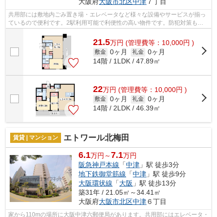
大阪府
大阪市北区
中津
７丁目
共用部には敷地内ごみ置き場・エレベータなど様々な設備やサービスが揃っ
ているので便利です。2駅利用可能で利便性の高い物件です。防犯対策もバ
ッチリなマンションタイプの物件です。...
21.5
万
円
(管理費等：10,000円 )
0ヶ月
0ヶ月
敷金
礼金
14階 / 1LDK / 47.89㎡
22
万
円
(管理費等：10,000円 )
0ヶ月
0ヶ月
敷金
礼金
14階 / 2LDK / 46.39㎡
エトワール北梅田
賃貸 | マンション
6.1
7.1
万円～
万円
阪急神戸本線
「
中津
」駅 徒歩3分
地下鉄御堂筋線
「
中津
」駅 徒歩9分
大阪環状線
「
大阪
」駅 徒歩13分
築31年 / 21.05㎡～34.41㎡
大阪府
大阪市北区
中津
６丁目
家から110mの場所に大阪中津六郵便局があります。共用部にはエレベータ・