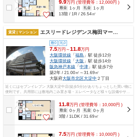
9.9
万
円
(管理費等：12,000円 )
1ヶ月
1ヶ月
敷金
礼金
13階 / 1R / 26.54㎡
エスリードレジデンス梅田マークス
賃貸 | マンション
敷0
礼0
7.5
11.8
万円～
万円
大阪環状線
「
福島
」駅 徒歩12分
大阪環状線
「
大阪
」駅 徒歩14分
阪急神戸本線
「
中津
」駅 徒歩7分
築2年 / 21.00㎡～31.69㎡
大阪府
大阪市北区
大淀中
２丁目
近くにはセブンイレブン 大阪大淀中店(徒歩5分)がありちょっとした買い物に
便利です。共用部には敷地内ごみ置き場・エレベータなど様々な設備やサー
ビスが揃っているので便利です。目...
11.8
万
円
(管理費等：10,000円 )
0ヶ月
0ヶ月
敷金
礼金
3階 / 1LDK / 31.69㎡
7.5
万
円
(管理費等：10,000円 )