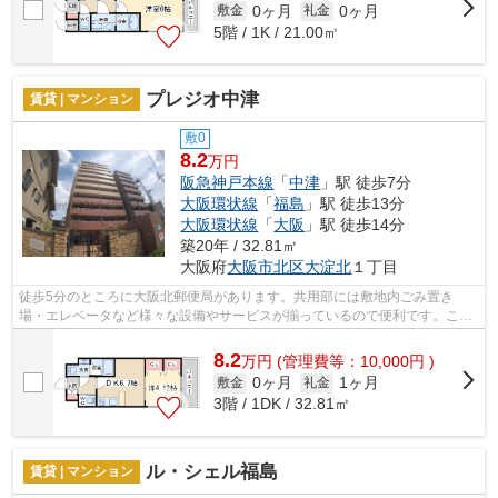
0ヶ月
0ヶ月
敷金
礼金
5階 / 1K / 21.00㎡
プレジオ中津
賃貸 | マンション
敷0
8.2
万円
阪急神戸本線
「
中津
」駅 徒歩7分
大阪環状線
「
福島
」駅 徒歩13分
大阪環状線
「
大阪
」駅 徒歩14分
築20年 / 32.81㎡
大阪府
大阪市北区
大淀北
１丁目
徒歩5分のところに大阪北郵便局があります。共用部には敷地内ごみ置き
場・エレベータなど様々な設備やサービスが揃っているので便利です。こち
らはマンションタイプになります。近くに...
8.2
万
円
(管理費等：10,000円 )
0ヶ月
1ヶ月
敷金
礼金
3階 / 1DK / 32.81㎡
ル・シェル福島
賃貸 | マンション