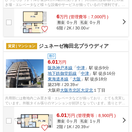
き場・エレベータなど様々な設備やサービスが揃っているので便利です。2
駅利用可能な物件なので、用途や行き先...
6
万
円
(管理費等：7,000円 )
0ヶ月
0ヶ月
敷金
礼金
6階 / 2K / 30.00㎡
ジュネーゼ梅田北プラウディア
賃貸 | マンション
敷0
6.01
万円
阪急神戸本線
「
中津
」駅 徒歩9分
地下鉄御堂筋線
「
中津
」駅 徒歩16分
東海道本線
「
大阪
」駅 徒歩18分
築23年 / 20.39㎡
大阪府
大阪市北区
大淀北
１丁目
共用部には敷地内ごみ置き場・エレベータなどが揃っており、とても充実し
ています。外観タイル張りのマンションが好評となっています。造りとデザ
インに関して、自信をもって情報を提...
6.01
万
円
(管理費等：8,900円 )
0ヶ月
1ヶ月
敷金
礼金
2階 / 1K / 20.39㎡