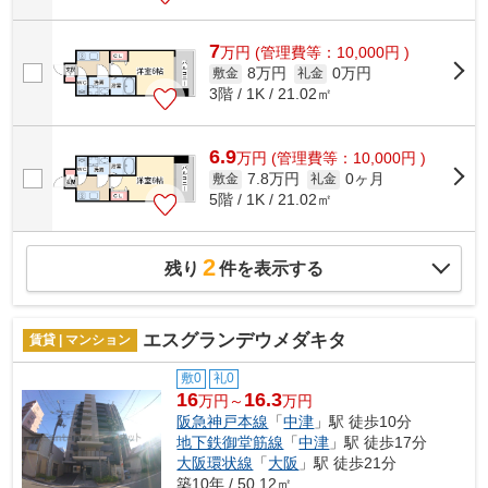
7
万
円
(管理費等：10,000円 )
8万円
0万円
敷金
礼金
3階 / 1K / 21.02㎡
6.9
万
円
(管理費等：10,000円 )
7.8万円
0ヶ月
敷金
礼金
5階 / 1K / 21.02㎡
2
残り
件を表示する
エスグランデウメダキタ
賃貸 | マンション
敷0
礼0
16
16.3
万円～
万円
阪急神戸本線
「
中津
」駅 徒歩10分
地下鉄御堂筋線
「
中津
」駅 徒歩17分
大阪環状線
「
大阪
」駅 徒歩21分
築10年 / 50.12㎡