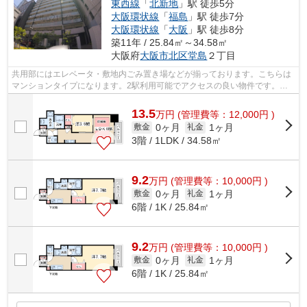
東西線
「
北新地
」駅 徒歩5分
大阪環状線
「
福島
」駅 徒歩7分
大阪環状線
「
大阪
」駅 徒歩8分
築11年 / 25.84㎡～34.58㎡
大阪府
大阪市北区
堂島
２丁目
共用部にはエレベータ・敷地内ごみ置き場などが揃っております。こちらは
マンションタイプになります。2駅利用可能でアクセスの良い物件です。こ
ちらの物件、通風良好な居住環境でどな...
13.5
万
円
(管理費等：12,000円 )
0ヶ月
1ヶ月
敷金
礼金
3階 / 1LDK / 34.58㎡
9.2
万
円
(管理費等：10,000円 )
0ヶ月
1ヶ月
敷金
礼金
6階 / 1K / 25.84㎡
9.2
万
円
(管理費等：10,000円 )
0ヶ月
1ヶ月
敷金
礼金
6階 / 1K / 25.84㎡