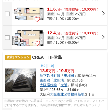
ルマンションです
11.6
万
円
(管理費等：10,000円 )
0ヶ月
25万円
敷金
礼金
7階 / 1LDK / 35.20㎡
12.4
万
円
(管理費等：10,000円 )
0ヶ月
25万円
敷金
礼金
8階 / 1LDK / 40.00㎡
CREA TIF堂島
賃貸 | マンション
敷0
礼0
13.9
19.9
万円～
万円
地下鉄谷町線
「
東梅田
」駅 徒歩11分
東西線
「
北新地
」駅 徒歩5分
大阪環状線
「
大阪
」駅 徒歩8分
築1年 / 25.65㎡～34.99㎡
大阪府
大阪市北区
曾根崎新地
２丁目
共用部には敷地内ごみ置き場・エレベータなどが揃っております。よくお出
かけをする方にも便利な、2駅利用可能な物件です。防犯対策もバッチリな
マンションタイプの物件です。物件情報...