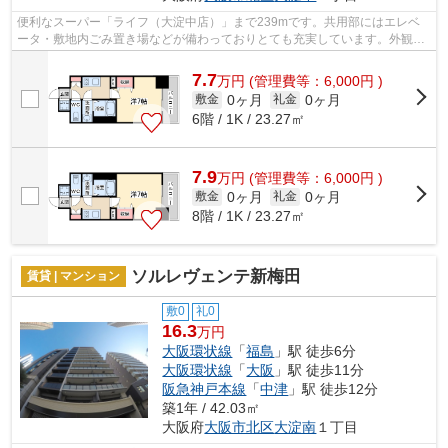
便利なスーパー「ライフ（大淀中店）」まで239mです。共用部にはエレベ
ータ・敷地内ごみ置き場などが備わっておりとても充実しています。外観タ
イル張りは、物件の骨組みを守るのにも...
7.7
万
円
(管理費等：6,000円 )
0ヶ月
0ヶ月
敷金
礼金
6階 / 1K / 23.27㎡
7.9
万
円
(管理費等：6,000円 )
0ヶ月
0ヶ月
敷金
礼金
8階 / 1K / 23.27㎡
ソルレヴェンテ新梅田
賃貸 | マンション
敷0
礼0
16.3
万円
大阪環状線
「
福島
」駅 徒歩6分
大阪環状線
「
大阪
」駅 徒歩11分
阪急神戸本線
「
中津
」駅 徒歩12分
築1年 / 42.03㎡
大阪府
大阪市北区
大淀南
１丁目