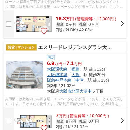
ローソン 福島七丁目店まで徒歩2分と近場にコンビニがあるのもポイント。
共用部には敷地内ごみ置き場・エレベータなどが揃っております。こちらは
マンションタイプになります。付近に...
16.3
万
円
(管理費等：12,000円 )
0ヶ月
0ヶ月
敷金
礼金
7階 / 2LDK / 42.03㎡
エスリードレジデンスグラン大阪福島ノース
賃貸 | マンション
礼0
6.9
7.1
万円～
万円
大阪環状線
「
福島
」駅 徒歩12分
大阪環状線
「
大阪
」駅 徒歩20分
阪急神戸本線
「
中津
」駅 徒歩15分
築3年 / 21.02㎡
大阪府
大阪市北区
大淀中
５丁目
共用部には敷地内ごみ置き場・エレベータなどが揃っており、とても充実し
ています。日が当たる物件です。2駅利用可能な物件なので、交通経路を選
ぶことができます。こちらの物件はマン...
7
万
円
(管理費等：10,000円 )
8万円
0万円
敷金
礼金
2階 / 1K / 21.02㎡