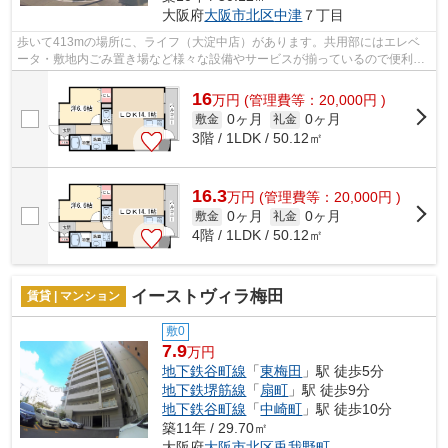
大阪府
大阪市北区
中津
７丁目
歩いて413mの場所に、ライフ（大淀中店）があります。共用部にはエレベ
ータ・敷地内ごみ置き場など様々な設備やサービスが揃っているので便利で
す。こちらはマンションタイプになりま...
16
万
円
(管理費等：20,000円 )
0ヶ月
0ヶ月
敷金
礼金
3階 / 1LDK / 50.12㎡
16.3
万
円
(管理費等：20,000円 )
0ヶ月
0ヶ月
敷金
礼金
4階 / 1LDK / 50.12㎡
イーストヴィラ梅田
賃貸 | マンション
敷0
7.9
万円
地下鉄谷町線
「
東梅田
」駅 徒歩5分
地下鉄堺筋線
「
扇町
」駅 徒歩9分
地下鉄谷町線
「
中崎町
」駅 徒歩10分
築11年 / 29.70㎡
大阪府
大阪市北区
兎我野町