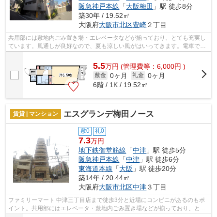
阪急神戸本線
「
大阪梅田
」駅 徒歩8分
築30年 / 19.52㎡
大阪府
大阪市北区
豊崎
２丁目
共用部には敷地内ごみ置き場・エレベータなどが揃っており、とても充実し
ています。風通しが良好なので、夏も涼しい風がはいってきます。電車での
アクセスを快適なものにする、2駅利用...
5.5
万
円
(管理費等：6,000円 )
0ヶ月
0ヶ月
敷金
礼金
6階 / 1K / 19.52㎡
エスグランデ梅田ノース
賃貸 | マンション
敷0
礼0
7.3
万円
地下鉄御堂筋線
「
中津
」駅 徒歩5分
阪急神戸本線
「
中津
」駅 徒歩6分
東海道本線
「
大阪
」駅 徒歩20分
築14年 / 20.44㎡
大阪府
大阪市北区
中津
３丁目
ファミリーマート 中津三丁目店まで徒歩3分と近場にコンビニがあるのもポ
イント。共用部にはエレベータ・敷地内ごみ置き場などが揃っており、とて
も充実しています。2駅利用可能でとて...