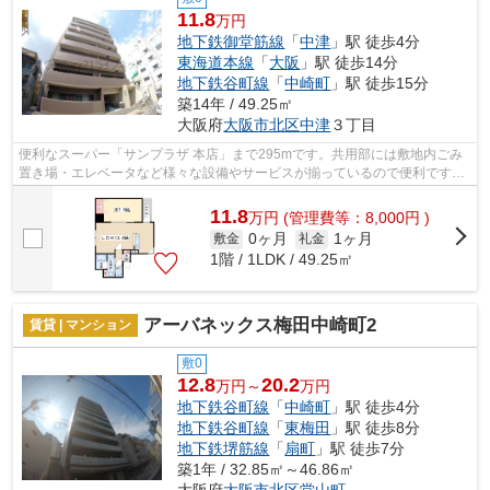
11.8
万円
地下鉄御堂筋線
「
中津
」駅 徒歩4分
東海道本線
「
大阪
」駅 徒歩14分
地下鉄谷町線
「
中崎町
」駅 徒歩15分
築14年 / 49.25㎡
大阪府
大阪市北区
中津
３丁目
便利なスーパー「サンプラザ 本店」まで295mです。共用部には敷地内ごみ
置き場・エレベータなど様々な設備やサービスが揃っているので便利です。
風通しが良好なので、いつでも新鮮な空...
11.8
万
円
(管理費等：8,000円 )
0ヶ月
1ヶ月
敷金
礼金
1階 / 1LDK / 49.25㎡
アーバネックス梅田中崎町2
賃貸 | マンション
敷0
12.8
20.2
万円～
万円
地下鉄谷町線
「
中崎町
」駅 徒歩4分
地下鉄谷町線
「
東梅田
」駅 徒歩8分
地下鉄堺筋線
「
扇町
」駅 徒歩7分
築1年 / 32.85㎡～46.86㎡