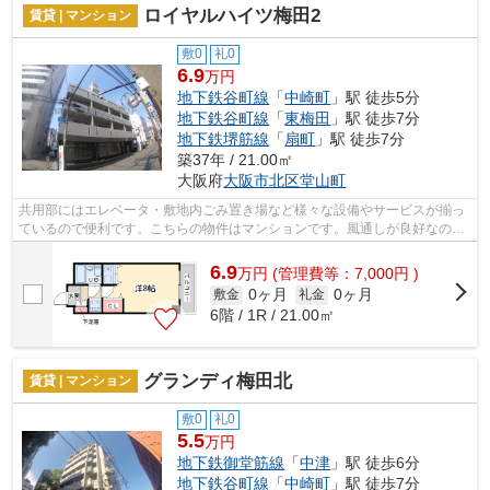
ロイヤルハイツ梅田2
賃貸 | マンション
敷0
礼0
6.9
万円
地下鉄谷町線
「
中崎町
」駅 徒歩5分
地下鉄谷町線
「
東梅田
」駅 徒歩7分
地下鉄堺筋線
「
扇町
」駅 徒歩7分
築37年 / 21.00㎡
大阪府
大阪市北区
堂山町
共用部にはエレベータ・敷地内ごみ置き場など様々な設備やサービスが揃っ
ているので便利です。こちらの物件はマンションです。風通しが良好なの
で、いつでも新鮮な空気がはいってきま...
6.9
万
円
(管理費等：7,000円 )
0ヶ月
0ヶ月
敷金
礼金
6階 / 1R / 21.00㎡
グランディ梅田北
賃貸 | マンション
敷0
礼0
5.5
万円
地下鉄御堂筋線
「
中津
」駅 徒歩6分
地下鉄谷町線
「
中崎町
」駅 徒歩7分