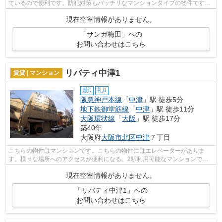
ているので便利です。防犯対策もバッチリなマンションタイプの物件です。
空気の入れ替えができる風通しの良い...
現在空室情報がありません。
「サンガ梅田」への
お問い合わせはこちら
リバティ中津1
賃貸 | マンション
敷0
礼0
阪急神戸本線
「
中津
」駅 徒歩5分
地下鉄御堂筋線
「
中津
」駅 徒歩11分
大阪環状線
「
大阪
」駅 徒歩17分
築40年
大阪府
大阪市北区
中津
７丁目
こちらの物件はマンションです。こちらの物件にはエレベーターがありま
す。様々な場所へのアクセスが便利になる、2駅利用可能なマンションで
す。できるだけ早めに不動産情報を集めたい...
現在空室情報がありません。
「リバティ中津1」への
お問い合わせはこちら