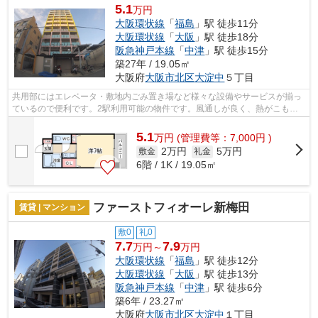
5.1
万円
大阪環状線
「
福島
」駅 徒歩11分
大阪環状線
「
大阪
」駅 徒歩18分
阪急神戸本線
「
中津
」駅 徒歩15分
築27年 / 19.05㎡
大阪府
大阪市北区
大淀中
５丁目
共用部にはエレベータ・敷地内ごみ置き場など様々な設備やサービスが揃っ
ているので便利です。2駅利用可能の物件です。風通しが良く、熱がこもり
にくいので、室内が暑くなりにくいです...
5.1
万
円
(管理費等：7,000円 )
2万円
5万円
敷金
礼金
6階 / 1K / 19.05㎡
ファーストフィオーレ新梅田
賃貸 | マンション
敷0
礼0
7.7
7.9
万円～
万円
大阪環状線
「
福島
」駅 徒歩12分
大阪環状線
「
大阪
」駅 徒歩13分
阪急神戸本線
「
中津
」駅 徒歩6分
築6年 / 23.27㎡
大阪府
大阪市北区
大淀中
１丁目