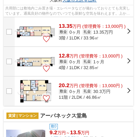
大阪府
大阪市北区
堂山町
共用部には敷地内ごみ置き場・エレベータなどが備わっておりとても充実し
ています。通風良好の物件なのでいつでも新鮮な空気を味わえます。上から
の騒音がない、上階無しの物件です。...
13.35
万
円
(管理費等：13,000円 )
0ヶ月
13.35万円
敷金
礼金
3階 / 1LDK / 33.96㎡
12.8
万
円
(管理費等：13,000円 )
0ヶ月
1ヶ月
敷金
礼金
4階 / 1LDK / 32.85㎡
20.2
万
円
(管理費等：13,000円 )
0ヶ月
30.3万円
敷金
礼金
11階 / 2LDK / 46.86㎡
アーバネックス堂島
賃貸 | マンション
敷0
9.2
13.5
万円～
万円