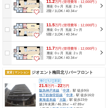
11.2
万
円
(管理費等：12,000円 )
0ヶ月
2ヶ月
敷金
礼金
2階 / 1LDK / 40.34㎡
11.5
万
円
(管理費等：12,000円 )
0ヶ月
2ヶ月
敷金
礼金
5階 / 1LDK / 40.34㎡
11.7
万
円
(管理費等：12,000円 )
0ヶ月
2ヶ月
敷金
礼金
7階 / 1LDK / 40.34㎡
ジオエント梅田北リバーフロント
賃貸 | マンション
敷0
礼0
新築
21.5
22
万円～
万円
阪急神戸本線
「
中津
」駅 徒歩9分
地下鉄御堂筋線
「
中津
」駅 徒歩16分
東海道本線
「
大阪
」駅 徒歩23分
築1年未満 / 46.39㎡～47.89㎡