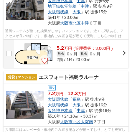
阪急神戸本線
「
中津
」駅 徒歩6分
地下鉄御堂筋線
「
中津
」駅 徒歩9分
大阪環状線
「
大阪
」駅 徒歩15分
築41年 / 23.00㎡
大阪府
大阪市北区
中津
６丁目
通風システムが整った換気がしやすいマンションです。近くに2駅ある、ア
クセスが良い物件です。敷地内ごみ置き場が近くて便利。こちらの物件はマ
ンションです。できるだけ早めに不動産...
5.2
万
円
(管理費等：3,000円 )
0ヶ月
0ヶ月
敷金
礼金
2階 / 1R / 23.00㎡
エスフォート福島ラルーナ
賃貸 | マンション
敷0
7.2
12.3
万円～
万円
大阪環状線
「
福島
」駅 徒歩9分
大阪環状線
「
大阪
」駅 徒歩16分
阪急神戸本線
「
中津
」駅 徒歩16分
築10年 / 24.18㎡～38.37㎡
大阪府
大阪市北区
大淀南
３丁目
共用部にはエレベータ・敷地内ごみ置き場などが揃っており、とても充実し