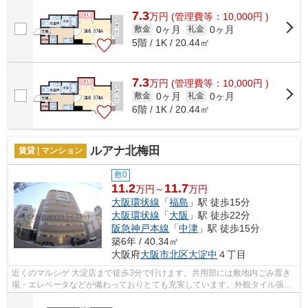
7.3
万
円
(管理費等：10,000円 )
0ヶ月
0ヶ月
敷金
礼金
5階 / 1K / 20.44㎡
7.3
万
円
(管理費等：10,000円 )
0ヶ月
0ヶ月
敷金
礼金
6階 / 1K / 20.44㎡
ルアナ北梅田
賃貸 | マンション
敷0
11.2
11.7
万円～
万円
大阪環状線
「
福島
」駅 徒歩15分
大阪環状線
「
大阪
」駅 徒歩22分
阪急神戸本線
「
中津
」駅 徒歩15分
築6年 / 40.34㎡
大阪府
大阪市北区
大淀中
４丁目
近くのマルシゲ 大淀店まで徒歩3分で行けます。共用部には敷地内ごみ置き
場・エレベータなどが備わっておりとても充実しています。外観タイル張り
のマンションが好評となっています。2...