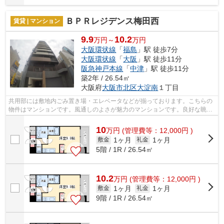
ＢＰＲレジデンス梅田西
賃貸 | マンション
9.9
10.2
万円～
万円
大阪環状線
「
福島
」駅 徒歩7分
大阪環状線
「
大阪
」駅 徒歩11分
阪急神戸本線
「
中津
」駅 徒歩11分
築2年 / 26.54㎡
大阪府
大阪市北区
大淀南
１丁目
共用部には敷地内ごみ置き場・エレベータなどが揃っております。こちらの
物件はマンションです。風通しのよさが魅力のマンションです。良好な眺望
で癒されてみませんか。付近にある2つ...
10
万
円
(管理費等：12,000円 )
1ヶ月
1ヶ月
敷金
礼金
5階 / 1R / 26.54㎡
10.2
万
円
(管理費等：12,000円 )
1ヶ月
1ヶ月
敷金
礼金
9階 / 1R / 26.54㎡