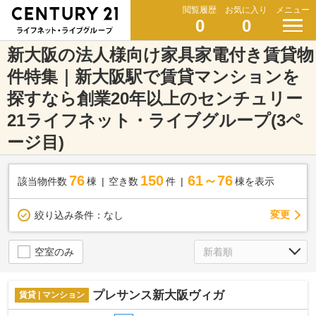
閲覧履歴
お気に入り
メニュー
0
0
新大阪の法人様向け家具家電付き賃貸物
件特集｜新大阪駅で賃貸マンションを
探すなら創業20年以上のセンチュリー
21ライフネット・ライブグループ(3ペ
ージ目)
76
150
61～76
該当物件数
棟
空き数
件
棟を表示
変更
絞り込み条件：
なし
空室のみ
プレサンス新大阪ヴィガ
賃貸 | マンション