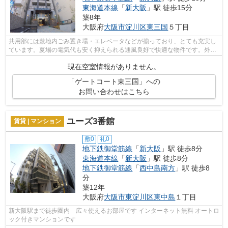
東海道本線
「
新大阪
」駅 徒歩15分
築8年
大阪府
大阪市淀川区
東三国
５丁目
共用部には敷地内ごみ置き場・エレベータなどが揃っており、とても充実し
ています。夏場の電気代も安く抑えられる通風良好で快適な物件です。外観
タイル張りの物件です。2駅利用可能な...
現在空室情報がありません。
「ゲートコート東三国」への
お問い合わせはこちら
ユーズ3番館
賃貸 | マンション
敷0
礼0
地下鉄御堂筋線
「
新大阪
」駅 徒歩8分
東海道本線
「
新大阪
」駅 徒歩8分
地下鉄御堂筋線
「
西中島南方
」駅 徒歩8
分
築12年
大阪府
大阪市東淀川区
東中島
１丁目
新大阪駅まで徒歩圏内 広々使えるお部屋です インターネット無料 オートロ
ック付きマンションです