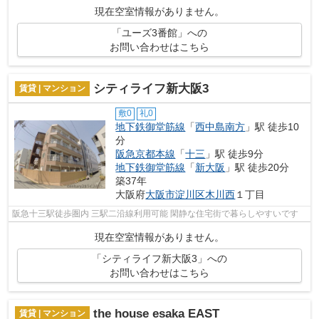
現在空室情報がありません。
「ユーズ3番館」への
お問い合わせはこちら
シティライフ新大阪3
賃貸 | マンション
敷0
礼0
地下鉄御堂筋線
「
西中島南方
」駅 徒歩10
分
阪急京都本線
「
十三
」駅 徒歩9分
地下鉄御堂筋線
「
新大阪
」駅 徒歩20分
築37年
大阪府
大阪市淀川区
木川西
１丁目
阪急十三駅徒歩圏内 三駅二沿線利用可能 閑静な住宅街で暮らしやすいです
現在空室情報がありません。
「シティライフ新大阪3」への
お問い合わせはこちら
the house esaka EAST
賃貸 | マンション