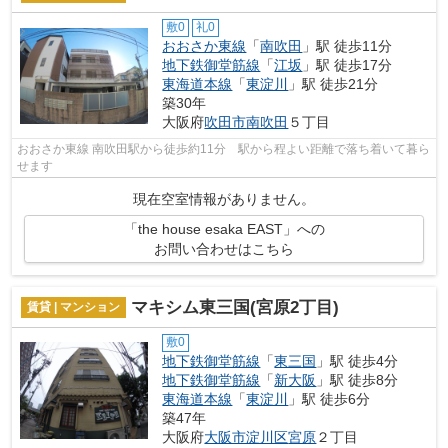
敷0
礼0
おおさか東線
「
南吹田
」駅 徒歩11分
地下鉄御堂筋線
「
江坂
」駅 徒歩17分
東海道本線
「
東淀川
」駅 徒歩21分
築30年
大阪府
吹田市
南吹田
５丁目
おおさか東線 南吹田駅から徒歩約11分 駅から程よい距離で落ち着いて暮ら
せます
現在空室情報がありません。
「the house esaka EAST」への
お問い合わせはこちら
マキシム東三国(宮原2丁目)
賃貸 | マンション
敷0
地下鉄御堂筋線
「
東三国
」駅 徒歩4分
地下鉄御堂筋線
「
新大阪
」駅 徒歩8分
東海道本線
「
東淀川
」駅 徒歩6分
築47年
大阪府
大阪市淀川区
宮原
２丁目