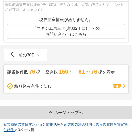
御堂筋線東三国駅徒歩4分 駅近で便利な立地 人気の宮原エリア ペット
相談可能、オシャレです
現在空室情報がありません。
「マキシム東三国(宮原2丁目)」への
お問い合わせはこちら
前の30件へ
76
150
61～76
該当物件数
棟
空き数
件
棟を表示
変更
絞り込み条件：
なし
ページトップへ
新大阪駅の賃貸マンション情報TOP
>
新大阪の法人様向け家具家電付き賃貸物
件特集
>
3ページ目