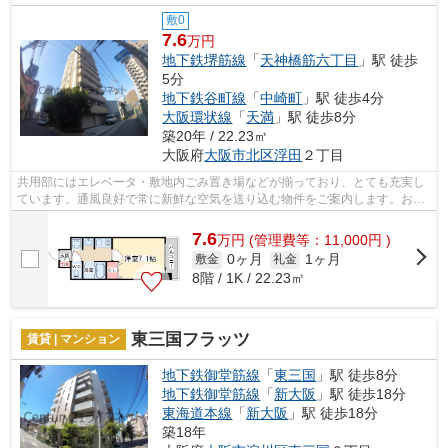
敷0
7.6
万円
地下鉄堺筋線
「
天神橋筋六丁目
」駅 徒歩
5分
地下鉄谷町線
「
中崎町
」駅 徒歩4分
大阪環状線
「
天満
」駅 徒歩8分
築20年 / 22.23㎡
大阪府
大阪市北区
浮田
２丁目
共用部にはエレベータ・敷地内ごみ置き場などが揃っており、とても充実し
ています。通風良好で常に新鮮な空気を送り込む物件をご案内します。おし
ゃれなあなたには、外観タイル張りの...
7.6
万
円
(管理費等：11,000円 )
0ヶ月
1ヶ月
敷金
礼金
8階 / 1K / 22.23㎡
東三国フラッツ
賃貸 | マンション
地下鉄御堂筋線
「
東三国
」駅 徒歩8分
地下鉄御堂筋線
「
新大阪
」駅 徒歩18分
東海道本線
「
新大阪
」駅 徒歩18分
築18年