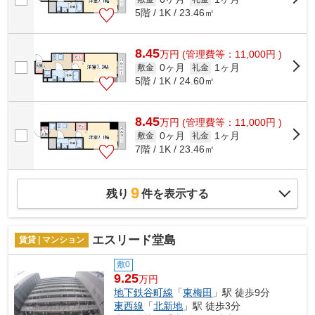
5階 / 1K / 23.46㎡
8.45
万
円
(管理費等：11,000円 )
0ヶ月
1ヶ月
敷金
礼金
5階 / 1K / 24.60㎡
8.45
万
円
(管理費等：11,000円 )
0ヶ月
1ヶ月
敷金
礼金
7階 / 1K / 23.46㎡
9
残り
件を表示する
エスリード堂島
賃貸 | マンション
敷0
9.25
万円
地下鉄谷町線
「
東梅田
」駅 徒歩9分
東西線
「
北新地
」駅 徒歩3分