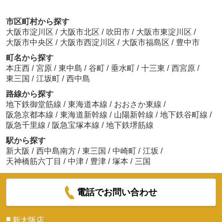
市区町村から探す
大阪市淀川区
/
大阪市北区
/
吹田市
/
大阪市東淀川区
/
大阪市中央区
/
大阪市西淀川区
/
大阪市福島区
/
豊中市
町名から探す
本庄西
/
宮原
/
東中島
/
谷町
/
垂水町
/
十三東
/
西宮原
/
東三国
/
江坂町
/
西中島
路線から探す
地下鉄御堂筋線
/
東海道本線
/
おおさか東線
/
阪急京都本線
/
東海道新幹線
/
山陽新幹線
/
地下鉄谷町線
/
阪急千里線
/
阪急宝塚本線
/
地下鉄堺筋線
駅から探す
新大阪
/
西中島南方
/
東三国
/
中崎町
/
江坂
/
天神橋筋六丁目
/
中津
/
豊津
/
塚本
/
三国
電話でお問い合わせ
■
新大阪店