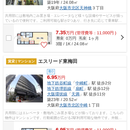
築19年 / 24.08㎡
大阪府
大阪市北区
天神橋
３丁目
共用部には敷地内ごみ置き場・エレベータなど様々な設備やサービスが揃っ
ているので便利です。ご利用可能な駅が2つあり、行き先に応じて乗車駅の
使い分けができます。外観タイル張りは...
7.35
万
円
(管理費等：11,000円 )
0万円
1ヶ月
敷金
礼金
3階 / 1K / 24.08㎡
エスリード東梅田
賃貸 | マンション
敷0
6.95
万円
地下鉄谷町線
「
中崎町
」駅 徒歩2分
地下鉄堺筋線
「
扇町
」駅 徒歩12分
大阪環状線
「
天満
」駅 徒歩11分
築23年 / 20.52㎡
大阪府
大阪市北区
中崎
１丁目
共用部にはエレベータ・敷地内ごみ置き場などが揃っております。こちらの
物件はマンションです。行動範囲が広がる2駅利用可能な物件です。外観タ
イル張りを採用し、素敵な見た目を演出...
6.95
万
円
(管理費等：11,000円 )