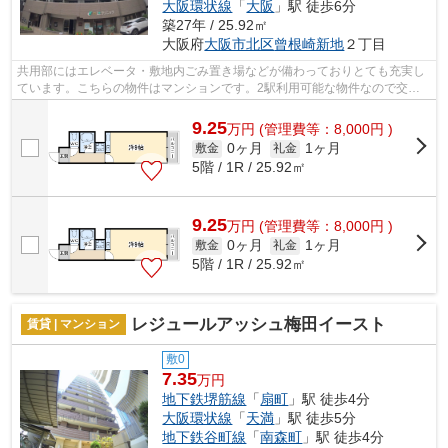
大阪環状線
「
大阪
」駅 徒歩6分
築27年 / 25.92㎡
大阪府
大阪市北区
曾根崎新地
２丁目
共用部にはエレベータ・敷地内ごみ置き場などが備わっておりとても充実し
ています。こちらの物件はマンションです。2駅利用可能な物件なので交通
の利便性が良いのが魅力です。外観タイ...
9.25
万
円
(管理費等：8,000円 )
0ヶ月
1ヶ月
敷金
礼金
5階 / 1R / 25.92㎡
9.25
万
円
(管理費等：8,000円 )
0ヶ月
1ヶ月
敷金
礼金
5階 / 1R / 25.92㎡
レジュールアッシュ梅田イースト
賃貸 | マンション
敷0
7.35
万円
地下鉄堺筋線
「
扇町
」駅 徒歩4分
大阪環状線
「
天満
」駅 徒歩5分
地下鉄谷町線
「
南森町
」駅 徒歩4分