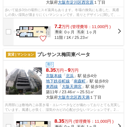
大阪府
大阪市淀川区
西宮原
１丁目
歩いて徒歩3分の場所にスギ薬局もあります。冬場の換気にも適した、風通
しの良い湿気が溜まりにくいマンションです。造りとデザインに関して、自
信をもって情報を提供できるマンション...
7.2
万
円
(管理費等：11,000円 )
0ヶ月
1ヶ月
敷金
礼金
11階 / 1K / 25.23㎡
プレサンス梅田東ベータ
賃貸 | マンション
敷0
8.35
9
万円～
万円
京阪本線
「
北浜
」駅 徒歩4分
地下鉄谷町線
「
南森町
」駅 徒歩8分
東西線
「
大阪天満宮
」駅 徒歩9分
築11年 / 23.46㎡～25.51㎡
大阪府
大阪市北区
西天満
１丁目
共用部には敷地内ごみ置き場・エレベータなどが備わっておりとても充実し
ています。風通しが良く、湿気やカビの心配が少ないマンションです。2駅
利用ができるので電車の利用に役立つマ...
8.35
万
円
(管理費等：11,000円 )
0ヶ月
1ヶ月
敷金
礼金