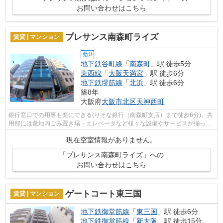
お問い合わせはこちら
プレサンス南森町ライズ
賃貸 | マンション
敷0
地下鉄谷町線
「
南森町
」駅 徒歩5分
東西線
「
大阪天満宮
」駅 徒歩6分
地下鉄堺筋線
「
北浜
」駅 徒歩6分
築8年
大阪府
大阪市北区
天神西町
銀行窓口での用事も楽にできる(りそな銀行（南森町支店）まで徒歩6分)。共
用部には敷地内ごみ置き場・エレベータなど様々な設備やサービスが揃って
いるので便利です。メンテナンスの手...
現在空室情報がありません。
「プレサンス南森町ライズ」への
お問い合わせはこちら
ゲートコート東三国
賃貸 | マンション
地下鉄御堂筋線
「
東三国
」駅 徒歩6分
地下鉄御堂筋線
「
新大阪
」駅 徒歩15分