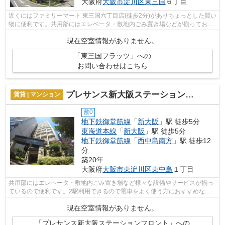
大阪府
大阪市淀川区
東三国
６丁目
近くにはファミリーマート 東三国六丁目店(徒歩2分)がありちょっとした買い
物に便利です。共用部にはエレベータ・敷地内ごみ置き場などが揃っており
ます。様々な場所へのアクセスがし...
現在空室情報がありません。
「東三国フラッツ」への
お問い合わせはこちら
プレサンス新大阪ステーションフロント
賃貸 | マンション
敷0
地下鉄御堂筋線
「
新大阪
」駅 徒歩5分
東海道本線
「
新大阪
」駅 徒歩5分
地下鉄御堂筋線
「
西中島南方
」駅 徒歩12
分
築20年
大阪府
大阪市東淀川区
東中島
１丁目
共用部にはエレベータ・敷地内ごみ置き場など様々な設備やサービスが揃っ
ているので便利です。2駅利用できるので電車をよく使う方におすすめな物
件です。通風システムが整った換気がし...
現在空室情報がありません。
「プレサンス新大阪ステーションフロント」への