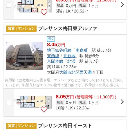
0万円
1ヶ月
敷金
礼金
5階 / 1K / 20.52㎡
プレサンス梅田東アルファ
賃貸 | マンション
敷0
8.05
万円
地下鉄谷町線
「
南森町
」駅 徒歩7分
東西線
「
北新地
」駅 徒歩9分
京阪本線
「
北浜
」駅 徒歩7分
築11年 / 22.23㎡
大阪府
大阪市北区
西天満
４丁目
共用部には敷地内ごみ置き場・エレベータなどが備わっておりとても充実し
ています。眺望良好なエリアの物件で魅力的です。四季折々の風を感じられ
る通風良好な快適のマンションです。2...
8.05
万
円
(管理費等：11,000円 )
0ヶ月
1ヶ月
敷金
礼金
10階 / 1K / 22.23㎡
プレサンス梅田イースト
賃貸 | マンション