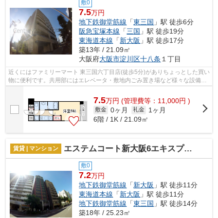
敷0
7.5
万円
地下鉄御堂筋線
「
東三国
」駅 徒歩6分
阪急宝塚本線
「
三国
」駅 徒歩19分
東海道本線
「
新大阪
」駅 徒歩17分
築13年 / 21.09㎡
大阪府
大阪市淀川区
十八条
１丁目
近くにはファミリーマート 東三国六丁目店(徒歩5分)がありちょっとした買い
物に便利です。共用部にはエレベータ・敷地内ごみ置き場など様々な設備や
サービスが揃っているので便利です...
7.5
万
円
(管理費等：11,000円 )
0ヶ月
1ヶ月
敷金
礼金
6階 / 1K / 21.09㎡
エステムコート新大阪6エキスプレイス
賃貸 | マンション
敷0
7.2
万円
地下鉄御堂筋線
「
新大阪
」駅 徒歩11分
東海道本線
「
新大阪
」駅 徒歩11分
地下鉄御堂筋線
「
東三国
」駅 徒歩14分
築18年 / 25.23㎡