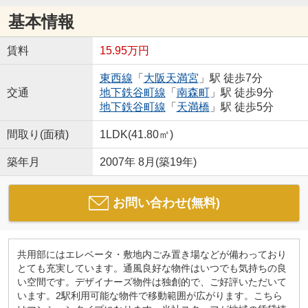
基本情報
賃料
15.95万円
東西線
「
大阪天満宮
」駅 徒歩7分
交通
地下鉄谷町線
「
南森町
」駅 徒歩9分
地下鉄谷町線
「
天満橋
」駅 徒歩5分
間取り(面積)
1LDK(41.80㎡)
築年月
2007年 8月(築19年)
お問い合わせ(無料)
共用部にはエレベータ・敷地内ごみ置き場などが備わっており
とても充実しています。通風良好な物件はいつでも気持ちの良
い空間です。デザイナーズ物件は独創的で、ご好評いただいて
います。2駅利用可能な物件で移動範囲が広がります。こちら