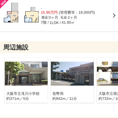
-
15.95万円
(管理費等：18,000円)
0ヶ月
2ヶ月
敷金
礼金
7階
41.80㎡
1LDK
周辺施設
大阪市立滝川小学校
造幣局
大阪市立堀
約371m／5分
約842m／11分
約732m／1