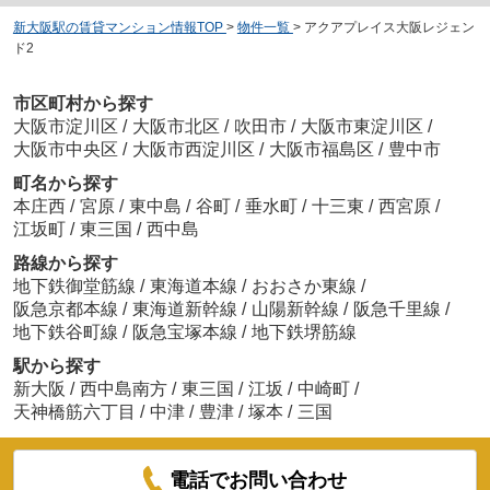
新大阪駅の賃貸マンション情報TOP
>
物件一覧
>
アクアプレイス大阪レジェン
ド2
市区町村から探す
大阪市淀川区
/
大阪市北区
/
吹田市
/
大阪市東淀川区
/
大阪市中央区
/
大阪市西淀川区
/
大阪市福島区
/
豊中市
町名から探す
本庄西
/
宮原
/
東中島
/
谷町
/
垂水町
/
十三東
/
西宮原
/
江坂町
/
東三国
/
西中島
路線から探す
地下鉄御堂筋線
/
東海道本線
/
おおさか東線
/
阪急京都本線
/
東海道新幹線
/
山陽新幹線
/
阪急千里線
/
地下鉄谷町線
/
阪急宝塚本線
/
地下鉄堺筋線
駅から探す
新大阪
/
西中島南方
/
東三国
/
江坂
/
中崎町
/
天神橋筋六丁目
/
中津
/
豊津
/
塚本
/
三国
電話でお問い合わせ