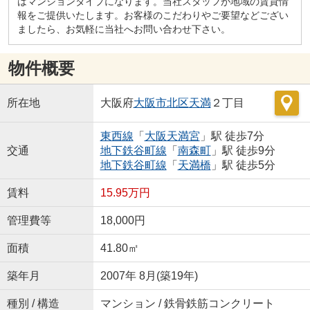
はマンションタイプになります。当社スタッフが地域の賃貸情
報をご提供いたします。お客様のこだわりやご要望などござい
ましたら、お気軽に当社へお問い合わせ下さい。
物件概要
所在地
大阪府
大阪市北区
天満
２丁目
東西線
「
大阪天満宮
」駅 徒歩7分
交通
地下鉄谷町線
「
南森町
」駅 徒歩9分
地下鉄谷町線
「
天満橋
」駅 徒歩5分
賃料
15.95万円
管理費等
18,000円
面積
41.80㎡
築年月
2007年 8月(築19年)
種別 / 構造
マンション / 鉄骨鉄筋コンクリート