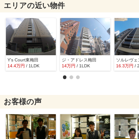
エリアの近い物件
Y's Court東梅田
ジ・アドレス梅田
ソルレヴェ
14.4
万
円
/ 1LDK
14
万
円
/ 1LDK
16.3
万
円
/
お客様の声