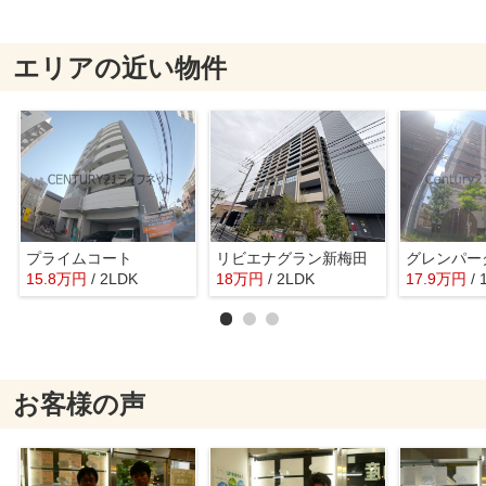
エリアの近い物件
プライムコート
リビエナグラン新梅田
グレンパー
15.8
万
円
/ 2LDK
18
万
円
/ 2LDK
17.9
万
円
/
お客様の声