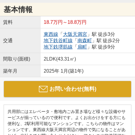
基本情報
賃料
18.7万円～18.8万円
東西線
「
大阪天満宮
」駅 徒歩3分
交通
地下鉄谷町線
「
南森町
」駅 徒歩2分
地下鉄堺筋線
「
扇町
」駅 徒歩9分
間取り(面積)
2LDK(43.31㎡)
築年月
2025年 1月(築1年)
お問い合わせ(無料)
共用部にはエレベータ・敷地内ごみ置き場など様々な設備やサ
ービスが揃っているので便利です。よくお出かけをする方にも
便利な、2駅利用可能なマンションです。こちらの物件はマン
ションです。東西線大阪天満宮周辺の物件で気になることがあ