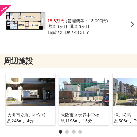
-
18.8万円
(管理費等：13,000円)
0ヶ月
0ヶ月
敷金
礼金
15階
43.31㎡
2LDK
周辺施設
大阪市立堀川小学校
大阪市立天満中学校
滝川公園
約248m／4分
約1193m／15分
約506m／