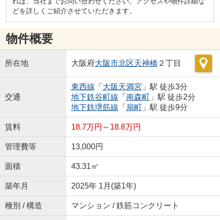
れば、当社までお問い合わせください。アクセスや物件詳細な
どを詳しくご紹介させていただきます。
物件概要
所在地
大阪府
大阪市北区
天神橋
２丁目
東西線
「
大阪天満宮
」駅 徒歩3分
交通
地下鉄谷町線
「
南森町
」駅 徒歩2分
地下鉄堺筋線
「
扇町
」駅 徒歩9分
賃料
18.7万円～18.8万円
管理費等
13,000円
面積
43.31㎡
築年月
2025年 1月(築1年)
種別 / 構造
マンション / 鉄筋コンクリート