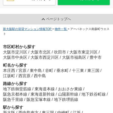
ページトップへ
新大阪駅の賃貸マンション情報TOP
>
物件一覧
>
アーバネックス南森町ウエス
ト
市区町村から探す
大阪市淀川区
/
大阪市北区
/
吹田市
/
大阪市東淀川区
/
大阪市中央区
/
大阪市西淀川区
/
大阪市福島区
/
豊中市
町名から探す
本庄西
/
宮原
/
東中島
/
谷町
/
垂水町
/
十三東
/
東三国
/
江坂町
/
西宮原
/
西中島
路線から探す
地下鉄御堂筋線
/
東海道本線
/
おおさか東線
/
阪急京都本線
/
東海道新幹線
/
山陽新幹線
/
地下鉄谷町線
/
阪急千里線
/
阪急宝塚本線
/
地下鉄堺筋線
駅から探す
新大阪
/
西中島南方
/
東三国
/
中崎町
/
江坂
/