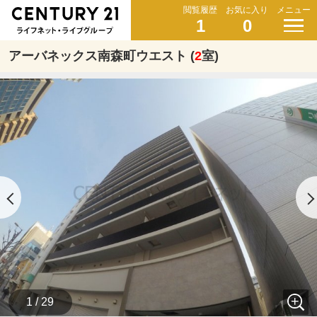
閲覧履歴
お気に入り
メニュー
1
0
アーバネックス南森町ウエスト (
2
室)
1 / 29