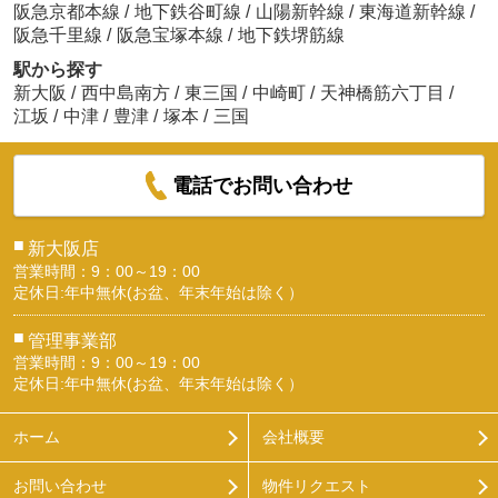
阪急京都本線
/
地下鉄谷町線
/
山陽新幹線
/
東海道新幹線
/
阪急千里線
/
阪急宝塚本線
/
地下鉄堺筋線
駅から探す
新大阪
/
西中島南方
/
東三国
/
中崎町
/
天神橋筋六丁目
/
江坂
/
中津
/
豊津
/
塚本
/
三国
電話でお問い合わせ
■
新大阪店
営業時間：9：00～19：00
定休日:年中無休(お盆、年末年始は除く）
■
管理事業部
営業時間：9：00～19：00
定休日:年中無休(お盆、年末年始は除く）
ホーム
会社概要
お問い合わせ
物件リクエスト