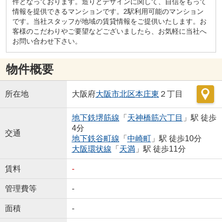
件となっております。造りとデザインに関して、自信をもって
情報を提供できるマンションです。2駅利用可能のマンション
です。当社スタッフが地域の賃貸情報をご提供いたします。お
客様のこだわりやご要望などございましたら、お気軽に当社へ
お問い合わせ下さい。
物件概要
所在地
大阪府
大阪市北区
本庄東
２丁目
地下鉄堺筋線
「
天神橋筋六丁目
」駅 徒歩
4分
交通
地下鉄谷町線
「
中崎町
」駅 徒歩10分
大阪環状線
「
天満
」駅 徒歩11分
賃料
-
管理費等
-
面積
-