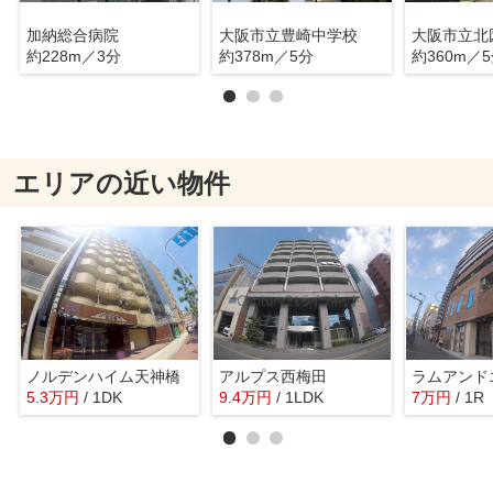
加納総合病院
大阪市立豊崎中学校
大阪市立北
約228m／3分
約378m／5分
約360m／
エリアの近い物件
ノルデンハイム天神橋
アルプス西梅田
5.3
万
円
/ 1DK
9.4
万
円
/ 1LDK
7
万
円
/ 1R