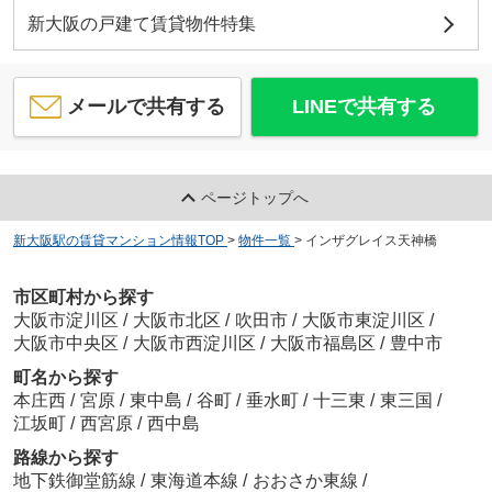
新大阪の戸建て賃貸物件特集
メールで共有する
LINEで共有する
ページトップへ
新大阪駅の賃貸マンション情報TOP
>
物件一覧
>
インザグレイス天神橋
市区町村から探す
大阪市淀川区
/
大阪市北区
/
吹田市
/
大阪市東淀川区
/
大阪市中央区
/
大阪市西淀川区
/
大阪市福島区
/
豊中市
町名から探す
本庄西
/
宮原
/
東中島
/
谷町
/
垂水町
/
十三東
/
東三国
/
江坂町
/
西宮原
/
西中島
路線から探す
地下鉄御堂筋線
/
東海道本線
/
おおさか東線
/