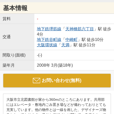
基本情報
賃料
-
地下鉄堺筋線
「
天神橋筋六丁目
」駅 徒歩
4分
交通
地下鉄谷町線
「
中崎町
」駅 徒歩10分
大阪環状線
「
天満
」駅 徒歩11分
間取り(面積)
-(-)
築年月
2008年 3月(築18年)
お問い合わせ(無料)
大阪市立北図書館が家から360mのところにあります。共用部
にはエレベータ・敷地内ごみ置き場などが備わっておりとても
充実しています。他の物件とは一線を画した、デザイナーズ物