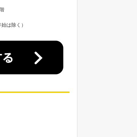
8階
年始は除く）