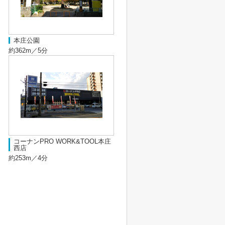
本庄公園
約362m／5分
コーナンPRO WORK&TOOL本庄
西店
約253m／4分