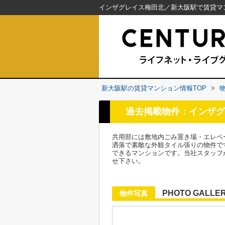
新大阪駅の賃貸マンション情報TOP
>
過去掲載物件：インザグ
共用部には敷地内ごみ置き場・エレベ
洒落で素敵な外観タイル張りの物件で
できるマンションです。当社スタッフ
せ下さい。
PHOTO GALLE
物件写真