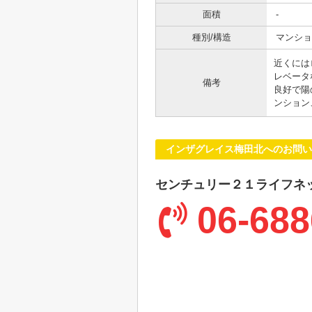
面積
-
種別/構造
マンショ
近くには
レベータ
備考
良好で陽
ンション
インザグレイス梅田北へのお問い
センチュリー２１ライフネ
06-688