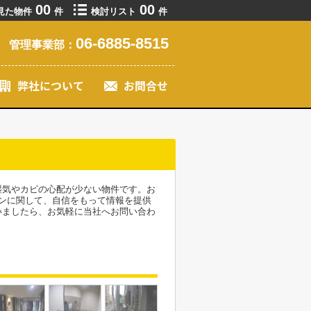
00
00
見た物件
件
検討リスト
件
06-6885-8515
管理事業部：
湿気やカビの心配が少ない物件です。お
ンに関して、自信をもって情報を提供
いましたら、お気軽に当社へお問い合わ