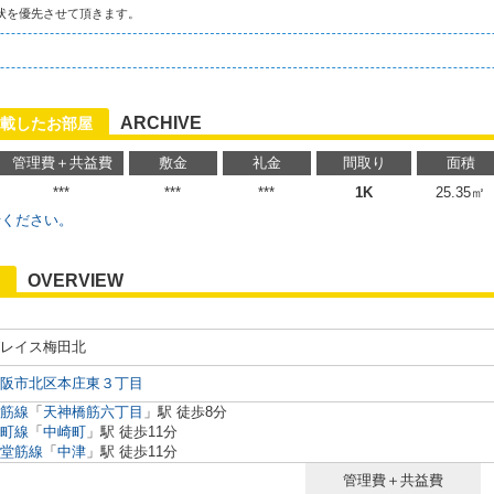
状を優先させて頂きます。
ARCHIVE
載したお部屋
管理費＋共益費
敷金
礼金
間取り
面積
***
***
***
1K
25.35㎡
せください。
OVERVIEW
レイス梅田北
阪市北区本庄東３丁目
筋線
「
天神橋筋六丁目
」駅 徒歩8分
町線
「
中崎町
」駅 徒歩11分
堂筋線
「
中津
」駅 徒歩11分
管理費＋共益費