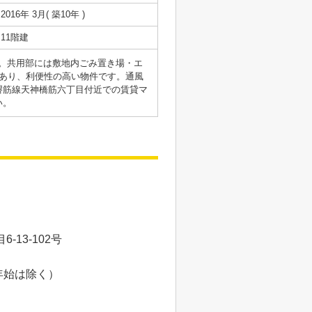
2016年 3月( 築10年 )
11階建
す。共用部には敷地内ごみ置き場・エ
あり、利便性の高い物件です。通風
堺筋線天神橋筋六丁目付近での賃貸マ
い。
13-102号
年始は除く）