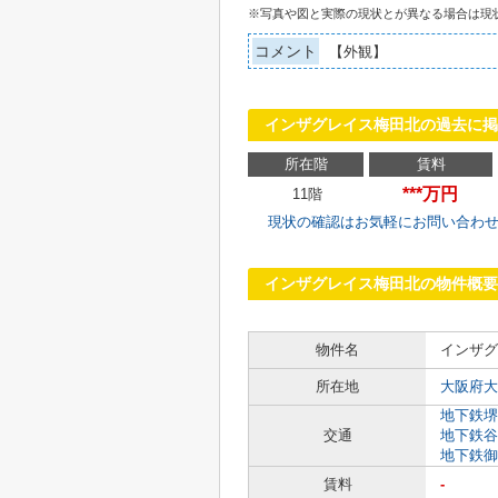
※写真や図と実際の現状とが異なる場合は現
コメント
【外観】
インザグレイス梅田北の過去に掲
所在階
賃料
***万円
11階
現状の確認はお気軽にお問い合わ
インザグレイス梅田北の物件概要
物件名
インザグ
所在地
大阪府大
地下鉄堺
交通
地下鉄谷
地下鉄御
賃料
-