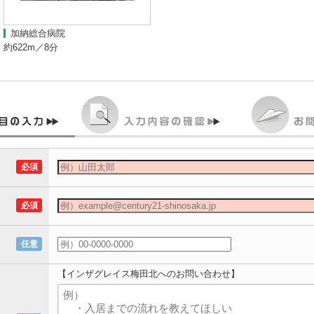
加納総合病院
約622m／8分
必須
必須
任意
【インザグレイス梅田北へのお問い合わせ】