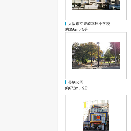
大阪市立豊崎本庄小学校
約356m／5分
長柄公園
約672m／9分