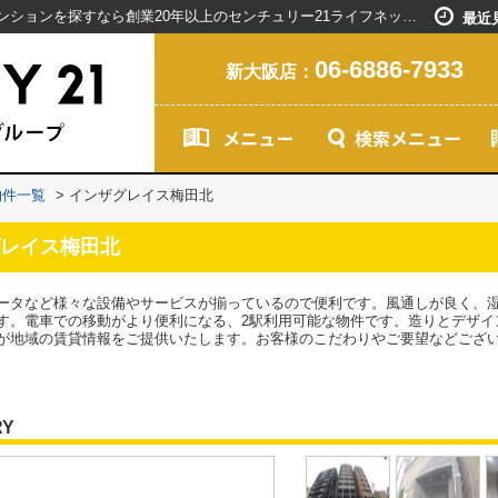
インザグレイス梅田北／新大阪駅で賃貸マンションを探すなら創業20年以上のセンチュリー21ライフネット・ライブグループ
最近
06-6886-7933
新大阪店：
物件一覧
>
インザグレイス梅田北
レイス梅田北
ータなど様々な設備やサービスが揃っているので便利です。風通しが良く、
す。電車での移動がより便利になる、2駅利用可能な物件です。造りとデザイ
が地域の賃貸情報をご提供いたします。お客様のこだわりやご要望などござ
RY