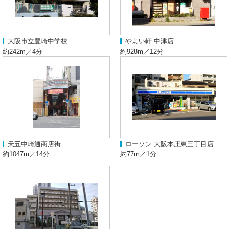
大阪市立豊崎中学校
やよい軒 中津店
約242m／4分
約928m／12分
天五中崎通商店街
ローソン 大阪本庄東三丁目店
約1047m／14分
約77m／1分