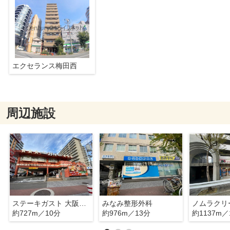
エクセランス梅田西
周辺施設
ステーキガスト 大阪鷺洲店
みなみ整形外科
約727m／10分
約976m／13分
約1137m／