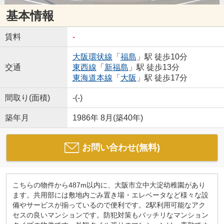
基本情報
賃料
-
大阪環状線
「
福島
」駅 徒歩10分
交通
東西線
「
新福島
」駅 徒歩13分
東海道本線
「
大阪
」駅 徒歩17分
間取り(面積)
-(-)
築年月
1986年 8月(築40年)
お問い合わせ(無料)
こちらの物件から487m以内に、大阪市立中大淀幼稚園があり
ます。共用部には敷地内ごみ置き場・エレベータなど様々な設
備やサービスが揃っているので便利です。2駅利用可能なアク
セスの良いマンションです。防犯対策もバッチリなマンション