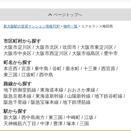
ページトップへ
新大阪駅の賃貸マンション情報TOP
>
物件一覧
>
エクセランス梅田西
市区町村から探す
大阪市淀川区
/
大阪市北区
/
吹田市
/
大阪市東淀川区
/
大阪市中央区
/
大阪市西淀川区
/
大阪市福島区
/
豊中市
町名から探す
本庄西
/
宮原
/
東中島
/
谷町
/
垂水町
/
十三東
/
西宮原
/
東三国
/
江坂町
/
西中島
路線から探す
地下鉄御堂筋線
/
東海道本線
/
おおさか東線
/
阪急京都本線
/
東海道新幹線
/
山陽新幹線
/
地下鉄谷町線
/
阪急千里線
/
阪急宝塚本線
/
地下鉄堺筋線
駅から探す
新大阪
/
西中島南方
/
東三国
/
中崎町
/
江坂
/
天神橋筋六丁目
/
中津
/
豊津
/
塚本
/
三国