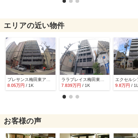
エリアの近い物件
プレサンス梅田東アルファ
ララプレイス梅田東シエスタ
エクセルシ
8.05
万
円
/ 1K
7.839
万
円
/ 1K
9.8
万
円
/ 1
お客様の声