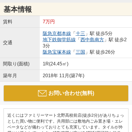
基本情報
賃料
7万円
阪急京都本線
「
十三
」駅 徒歩5分
地下鉄御堂筋線
「
西中島南方
」駅 徒歩2
交通
3分
阪急宝塚本線
「
三国
」駅 徒歩26分
間取り(面積)
1R(24.45㎡)
築年月
2018年 11月(築7年)
お問い合わせ(無料)
近くにはファミリーマート北野高校前店(徒歩2分)がありちょっ
とした買い物に便利です。共用部には敷地内ごみ置き場・エレ
ベータなどが備わっておりとても充実しています。タイルが外