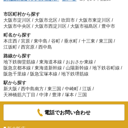
市区町村から探す
大阪市淀川区
/
大阪市北区
/
吹田市
/
大阪市東淀川区
/
大阪市中央区
/
大阪市西淀川区
/
大阪市福島区
/
豊中市
町名から探す
本庄西
/
宮原
/
東中島
/
谷町
/
垂水町
/
十三東
/
東三国
/
江坂町
/
西宮原
/
西中島
路線から探す
地下鉄御堂筋線
/
東海道本線
/
おおさか東線
/
阪急京都本線
/
東海道新幹線
/
山陽新幹線
/
地下鉄谷町線
/
阪急千里線
/
阪急宝塚本線
/
地下鉄堺筋線
駅から探す
新大阪
/
西中島南方
/
東三国
/
中崎町
/
江坂
/
天神橋筋六丁目
/
中津
/
豊津
/
塚本
/
三国
電話でお問い合わせ
■