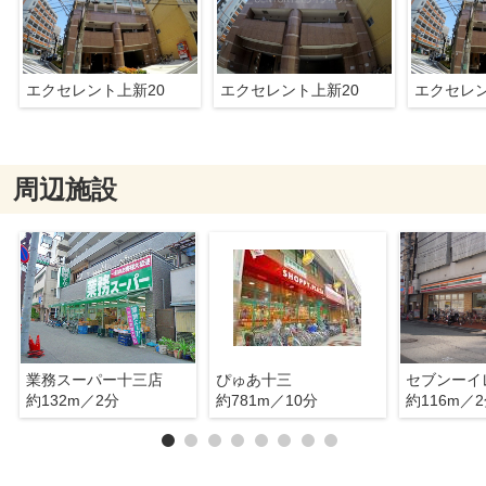
エクセレント上新20
エクセレント上新20
エクセレン
周辺施設
業務スーパー十三店
ぴゅあ十三
約132m／2分
約781m／10分
約116m／