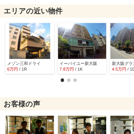
エリアの近い物件
メゾン三和ドライ
イーバイユー新大阪
6
万
円
/ 1R
7.8
万
円
/ 1K
4.5
万
円
/ 1
お客様の声