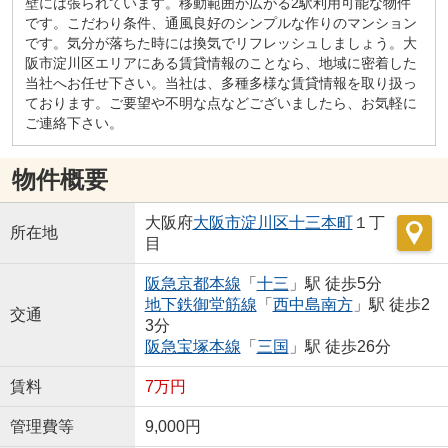
壁には張られています。移動範囲が広がる2駅利用可能な物件
です。こだわり条件、通風良好のシンプルな作りのマンション
です。気分が落ちた時には換気でリフレッシュしましょう。大
阪市淀川区エリアにある賃貸情報のことなら、地域に密着した
当社へお任せ下さい。当社は、多種多様な賃貸情報を取り扱っ
ております。ご要望や不明な点などございましたら、お気軽に
ご連絡下さい。
物件概要
大阪府
大阪市淀川区
十三本町
１丁
所在地
目
阪急京都本線
「
十三
」駅 徒歩5分
地下鉄御堂筋線
「
西中島南方
」駅 徒歩2
交通
3分
阪急宝塚本線
「
三国
」駅 徒歩26分
賃料
7万円
管理費等
9,000円