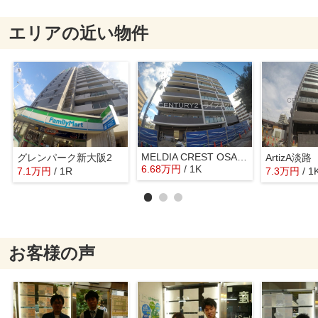
エリアの近い物件
MELDIA CREST OSAKA NORTH
グレンパーク新大阪2
ArtizA淡路
6.68
万
円
/ 1K
7.1
万
円
/ 1R
7.3
万
円
/ 1
お客様の声