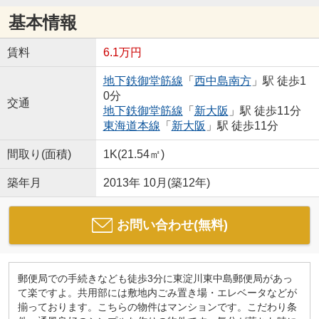
基本情報
賃料
6.1万円
地下鉄御堂筋線
「
西中島南方
」駅 徒歩1
0分
交通
地下鉄御堂筋線
「
新大阪
」駅 徒歩11分
東海道本線
「
新大阪
」駅 徒歩11分
間取り(面積)
1K(21.54㎡)
築年月
2013年 10月(築12年)
お問い合わせ(無料)
郵便局での手続きなども徒歩3分に東淀川東中島郵便局があっ
て楽ですよ。共用部には敷地内ごみ置き場・エレベータなどが
揃っております。こちらの物件はマンションです。こだわり条