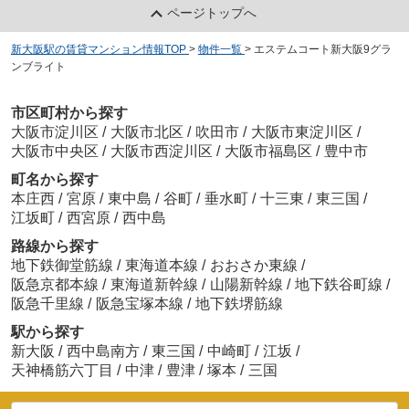
ページトップへ
新大阪駅の賃貸マンション情報TOP
>
物件一覧
>
エステムコート新大阪9グラ
ンブライト
市区町村から探す
大阪市淀川区
/
大阪市北区
/
吹田市
/
大阪市東淀川区
/
大阪市中央区
/
大阪市西淀川区
/
大阪市福島区
/
豊中市
町名から探す
本庄西
/
宮原
/
東中島
/
谷町
/
垂水町
/
十三東
/
東三国
/
江坂町
/
西宮原
/
西中島
路線から探す
地下鉄御堂筋線
/
東海道本線
/
おおさか東線
/
阪急京都本線
/
東海道新幹線
/
山陽新幹線
/
地下鉄谷町線
/
阪急千里線
/
阪急宝塚本線
/
地下鉄堺筋線
駅から探す
新大阪
/
西中島南方
/
東三国
/
中崎町
/
江坂
/
天神橋筋六丁目
/
中津
/
豊津
/
塚本
/
三国