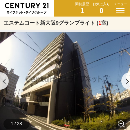
閲覧履歴
お気に入り
メニュー
1
0
エステムコート新大阪9グランブライト (
1
室)
1 / 28