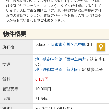
件、通風良好のシンプルな作りの物件です。気分が落ちた時に
は換気でリフレッシュしましょう。タイルが外壁には張られて
います。大阪市東淀川区エリアと地下鉄御堂筋線西中島南方付
近での賃貸マンション、賃貸アパートをお探しの方はぜひコチ
ラからお問い合わせやご連絡を下さい。
物件概要
大阪府
大阪市東淀川区
東中島
２丁
所在地
目
地下鉄御堂筋線
「
西中島南方
」駅 徒歩1
交通
0分
地下鉄御堂筋線
「
新大阪
」駅 徒歩11分
賃料
6.1万円
管理費等
10,000円
面積
21.54㎡
築年月
2013年 10月(築12年)