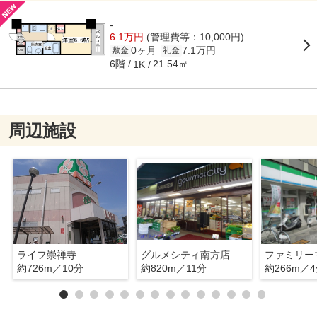
-
6.1万円
(管理費等：10,000円)
0ヶ月
7.1万円
敷金
礼金
6階
21.54㎡
1K
周辺施設
ライフ崇禅寺
グルメシティ南方店
約726m／10分
約820m／11分
約266m／