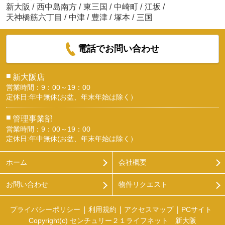
新大阪
/
西中島南方
/
東三国
/
中崎町
/
江坂
/
天神橋筋六丁目
/
中津
/
豊津
/
塚本
/
三国
電話でお問い合わせ
■
新大阪店
営業時間：9：00～19：00
定休日:年中無休(お盆、年末年始は除く）
■
管理事業部
営業時間：9：00～19：00
定休日:年中無休(お盆、年末年始は除く）
ホーム
会社概要
お問い合わせ
物件リクエスト
プライバシーポリシー
利用規約
アクセスマップ
PCサイト
Copyright(c) センチュリー２１ライフネット 新大阪