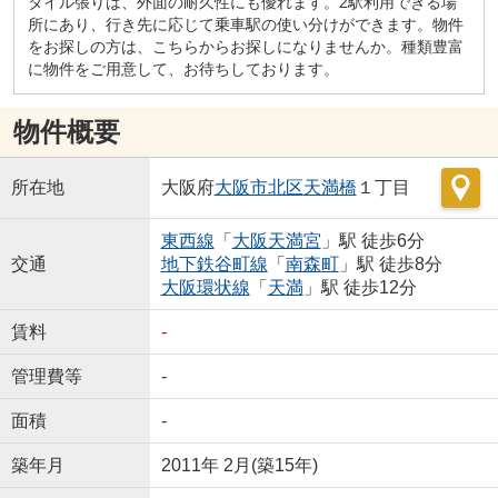
タイル張りは、外面の耐久性にも優れます。2駅利用できる場
所にあり、行き先に応じて乗車駅の使い分けができます。物件
をお探しの方は、こちらからお探しになりませんか。種類豊富
に物件をご用意して、お待ちしております。
物件概要
所在地
大阪府
大阪市北区
天満橋
１丁目
東西線
「
大阪天満宮
」駅 徒歩6分
交通
地下鉄谷町線
「
南森町
」駅 徒歩8分
大阪環状線
「
天満
」駅 徒歩12分
賃料
-
管理費等
-
面積
-
築年月
2011年 2月(築15年)