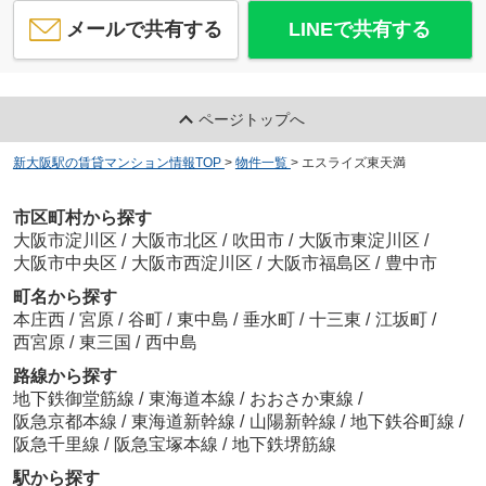
メールで共有する
LINEで共有する
ページトップへ
新大阪駅の賃貸マンション情報TOP
>
物件一覧
>
エスライズ東天満
市区町村から探す
大阪市淀川区
/
大阪市北区
/
吹田市
/
大阪市東淀川区
/
大阪市中央区
/
大阪市西淀川区
/
大阪市福島区
/
豊中市
町名から探す
本庄西
/
宮原
/
谷町
/
東中島
/
垂水町
/
十三東
/
江坂町
/
西宮原
/
東三国
/
西中島
路線から探す
地下鉄御堂筋線
/
東海道本線
/
おおさか東線
/
阪急京都本線
/
東海道新幹線
/
山陽新幹線
/
地下鉄谷町線
/
阪急千里線
/
阪急宝塚本線
/
地下鉄堺筋線
駅から探す