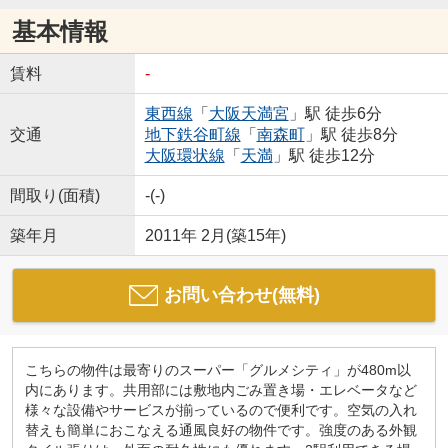
基本情報
賃料
-
東西線
「
大阪天満宮
」駅 徒歩6分
交通
地下鉄谷町線
「
南森町
」駅 徒歩8分
大阪環状線
「
天満
」駅 徒歩12分
間取り(面積)
-(-)
築年月
2011年 2月(築15年)
お問い合わせ(無料)
こちらの物件は最寄りのスーパー「グルメシティ」が480m以
内にあります。共用部には敷地内ごみ置き場・エレベータなど
様々な設備やサービスが揃っているので便利です。空気の入れ
替えも簡単におこなえる通風良好の物件です。強度のある外観