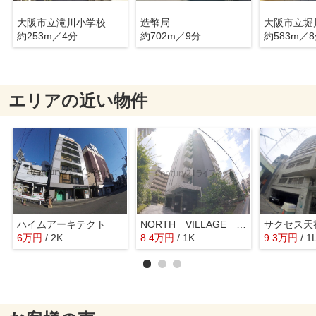
大阪市立滝川小学校
造幣局
大阪市立堀
約253m／4分
約702m／9分
約583m／
エリアの近い物件
ハイムアーキテクト
NORTH VILLAGE BIRTH PLACE 本館
6
万
円
/ 2K
8.4
万
円
/ 1K
9.3
万
円
/ 1