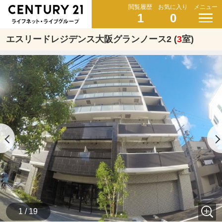
閲覧履歴
お気に入り
メニュー
1
0
エスリードレジデンス大阪グランノース2 (
3
室)
1 / 19