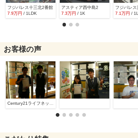
フジパレス十三北2番館
アスティア西中島2
フジパレス淀
7.9
万
円
/ 1LDK
7.3
万
円
/ 1K
7.1
万
円
/ 1
お客様の声
Century21ライフネット新大阪店