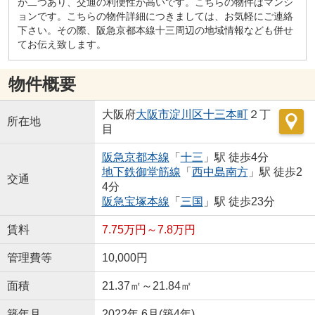
が二つあり、交通の利便性が高いです。こちらの物件はマンシ
ョンです。こちらの物件詳細につきましては、お気軽にご連絡
下さい。その際、阪急京都本線十三周辺の地域情報なども併せ
てお伝え致します。
物件概要
大阪府
大阪市淀川区
十三本町
２丁
所在地
目
阪急京都本線
「
十三
」駅 徒歩4分
地下鉄御堂筋線
「
西中島南方
」駅 徒歩2
交通
4分
阪急宝塚本線
「
三国
」駅 徒歩23分
賃料
7.75万円～7.8万円
管理費等
10,000円
面積
21.37㎡～21.84㎡
築年月
2022年 6月(築4年)