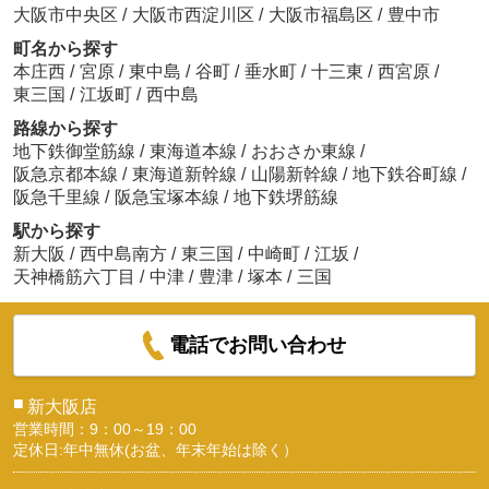
大阪市中央区
/
大阪市西淀川区
/
大阪市福島区
/
豊中市
町名から探す
本庄西
/
宮原
/
東中島
/
谷町
/
垂水町
/
十三東
/
西宮原
/
東三国
/
江坂町
/
西中島
路線から探す
地下鉄御堂筋線
/
東海道本線
/
おおさか東線
/
阪急京都本線
/
東海道新幹線
/
山陽新幹線
/
地下鉄谷町線
/
阪急千里線
/
阪急宝塚本線
/
地下鉄堺筋線
駅から探す
新大阪
/
西中島南方
/
東三国
/
中崎町
/
江坂
/
天神橋筋六丁目
/
中津
/
豊津
/
塚本
/
三国
電話でお問い合わせ
■
新大阪店
営業時間：9：00～19：00
定休日:年中無休(お盆、年末年始は除く）