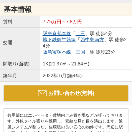
基本情報
賃料
7.75万円～7.8万円
阪急京都本線
「
十三
」駅 徒歩4分
地下鉄御堂筋線
「
西中島南方
」駅 徒歩2
交通
4分
阪急宝塚本線
「
三国
」駅 徒歩23分
間取り(面積)
1K(21.37㎡～21.84㎡)
築年月
2022年 6月(築4年)
お問い合わせ(無料)
共用部にはエレベータ・敷地内ごみ置き場などが揃っておりま
す。外観タイル張りを採用し、素敵な見た目を演出します。通
風システムが整った、住環境の良い安心の物件です。周辺に駅