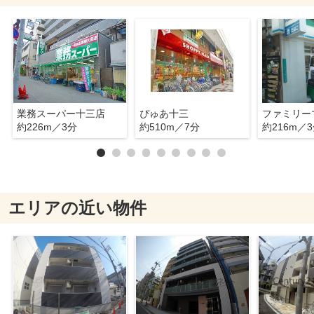
業務スーパー十三店
ぴゅあ十三
約226m／3分
約510m／7分
約216m／
エリアの近い物件