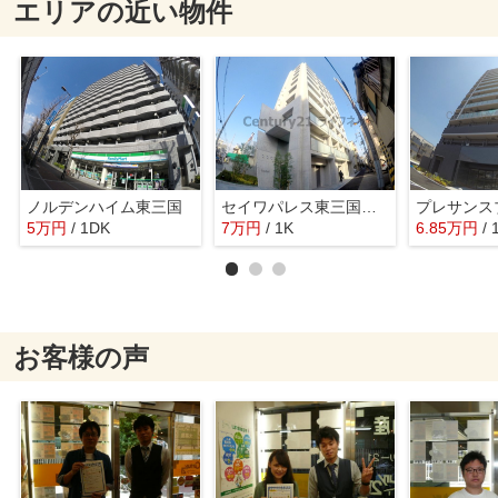
エリアの近い物件
ノルデンハイム東三国
セイワパレス東三国駅前
5
万
円
/ 1DK
7
万
円
/ 1K
6.85
万
円
/ 
お客様の声