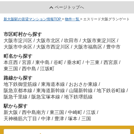
ページトップへ
新大阪駅の賃貸マンション情報TOP
>
物件一覧
>
エスリード大阪グランゲート
市区町村から探す
大阪市淀川区
/
大阪市北区
/
吹田市
/
大阪市東淀川区
/
大阪市中央区
/
大阪市西淀川区
/
大阪市福島区
/
豊中市
町名から探す
本庄西
/
宮原
/
東中島
/
谷町
/
垂水町
/
十三東
/
西宮原
/
東三国
/
西中島
/
江坂町
路線から探す
地下鉄御堂筋線
/
東海道本線
/
おおさか東線
/
阪急京都本線
/
東海道新幹線
/
山陽新幹線
/
地下鉄谷町線
/
阪急千里線
/
阪急宝塚本線
/
地下鉄堺筋線
駅から探す
新大阪
/
西中島南方
/
東三国
/
中崎町
/
江坂
/
天神橋筋六丁目
/
中津
/
豊津
/
塚本
/
三国