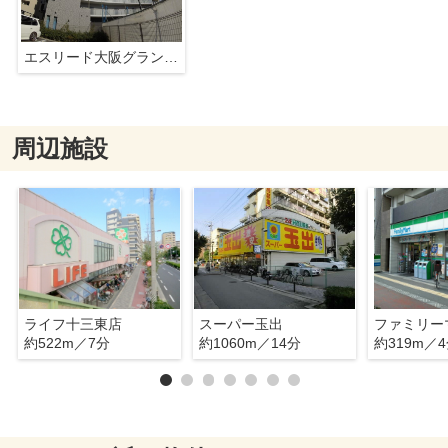
エスリード大阪グランゲート
周辺施設
ライフ十三東店
スーパー玉出
約522m／7分
約1060m／14分
約319m／