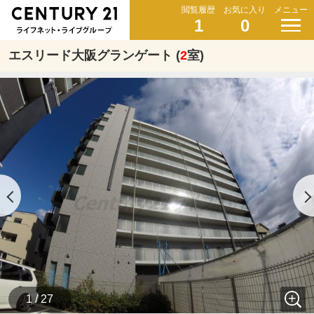
閲覧履歴
お気に入り
メニュー
1
0
エスリード大阪グランゲート (
2
室)
1 / 27