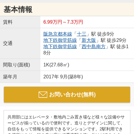
基本情報
賃料
6.99万円～7.3万円
阪急京都本線
「
十三
」駅 徒歩9分
地下鉄御堂筋線
「
新大阪
」駅 徒歩29分
交通
地下鉄御堂筋線
「
西中島南方
」駅 徒歩1
8分
間取り(面積)
1K(27.68㎡)
築年月
2017年 9月(築8年)
お問い合わせ(無料)
共用部にはエレベータ・敷地内ごみ置き場など様々な設備やサ
ービスが揃っているので便利です。造りとデザインに関して、
自信をもって情報を提供できるマンションです。2駅利用でき