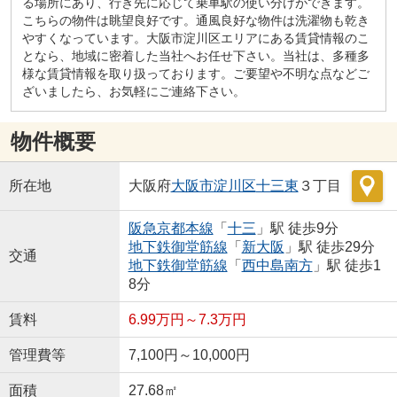
る場所にあり、行き先に応じて乗車駅の使い分けができます。
こちらの物件は眺望良好です。通風良好な物件は洗濯物も乾き
やすくなっています。大阪市淀川区エリアにある賃貸情報のこ
となら、地域に密着した当社へお任せ下さい。当社は、多種多
様な賃貸情報を取り扱っております。ご要望や不明な点などご
ざいましたら、お気軽にご連絡下さい。
物件概要
所在地
大阪府
大阪市淀川区
十三東
３丁目
阪急京都本線
「
十三
」駅 徒歩9分
地下鉄御堂筋線
「
新大阪
」駅 徒歩29分
交通
地下鉄御堂筋線
「
西中島南方
」駅 徒歩1
8分
賃料
6.99万円～7.3万円
管理費等
7,100円～10,000円
面積
27.68㎡