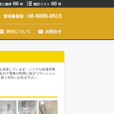
00
00
見た物件
件
検討リスト
件
06-6885-8515
管理事業部：
ても充実しています。いつでも快適空間
るので電車の利用に役立つマンション
り扱う当社にお任せ下さい。