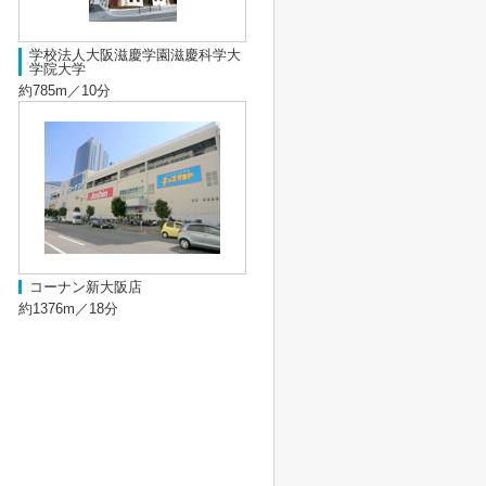
学校法人大阪滋慶学園滋慶科学大
学院大学
約785m／10分
コーナン新大阪店
約1376m／18分