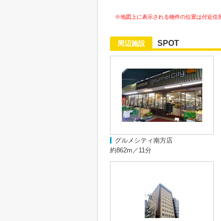
※地図上に表示される物件の位置は付近住
SPOT
周辺施設
グルメシティ南方店
約862m／11分