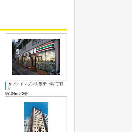
セブンイレブン大阪東中島1丁目
店
約104m／2分