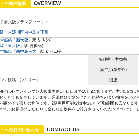
OVERVIEW
トの物件概要
ド新大阪グランファースト
阪市東淀川区東中島４丁目
堂筋線
「
新大阪
」駅 徒歩8分
線
「
新大阪
」駅 徒歩8分
堂筋線
「
西中島南方
」駅 徒歩13分
管理費＋共益費
築年月(築年数)
ン / 鉄筋コンクリート
階建
物件はセブンイレブン大阪東中島1丁目店まで104mにあります。共用部には
おりとても充実しています。通風良好で陽の当たる気持ちの良い物件をご提
外観タイル張りの物件です。2駅利用可能な物件なので行動範囲も広がります
ます。お客様のこだわりに合わせた物件をご紹介させていただきますので、
CONTACT US
トへのお問い合わせ