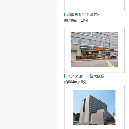
滋慶教育科学研究所
約738m／10分
コメダ珈琲 新大阪店
約604m／8分