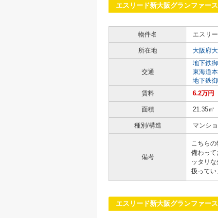
エスリード新大阪グランファース
物件名
エスリー
所在地
大阪府大
地下鉄御
交通
東海道本
地下鉄御
賃料
6.2万円
面積
21.35㎡
種別/構造
マンショ
こちらの
備わって
備考
ッタリな
扱ってい
エスリード新大阪グランファース