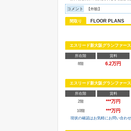
コメント
【外観】
FLOOR PLANS
間取り
エスリード新大阪グランファース
所在階
賃料
6.2万円
8階
エスリード新大阪グランファース
所在階
賃料
***万円
2階
***万円
10階
現状の確認はお気軽にお問い合わ