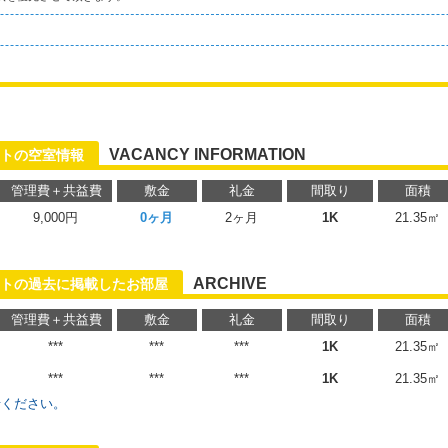
VACANCY INFORMATION
トの空室情報
管理費＋共益費
敷金
礼金
間取り
面積
9,000円
0ヶ月
2ヶ月
1K
21.35㎡
ARCHIVE
トの過去に掲載したお部屋
管理費＋共益費
敷金
礼金
間取り
面積
***
***
***
1K
21.35㎡
***
***
***
1K
21.35㎡
せください。