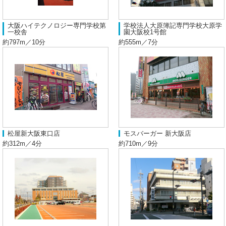
大阪ハイテクノロジー専門学校第
学校法人大原簿記専門学校大原学
一校舎
園大阪校1号館
約797m／10分
約555m／7分
松屋新大阪東口店
モスバーガー 新大阪店
約312m／4分
約710m／9分