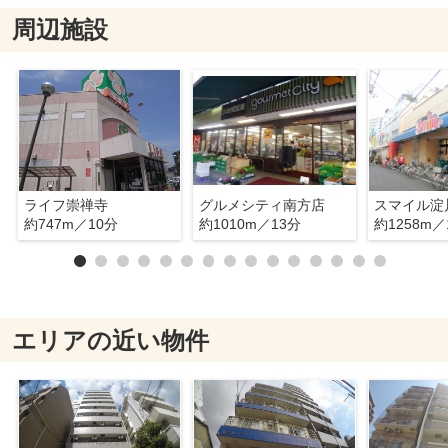
周辺施設
ライフ崇禅寺
グルメシティ南方店
スマイル淀
約747m／10分
約1010m／13分
約1258m／
エリアの近い物件