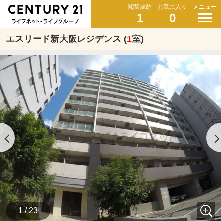
閲覧履歴
お気に入り
メニュー
1
0
エスリード新大阪レジデンス (
1
室)
1 / 23