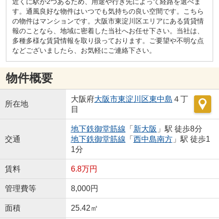
近くに駅が2つあるため、用途や行き先によって経路を選べま
す。通風良好な物件はいつでも気持ちの良い空間です。こちら
の物件はマンションです。大阪市東淀川区エリアにある賃貸情
報のことなら、地域に密着した当社へお任せ下さい。当社は、
多種多様な賃貸情報を取り扱っております。ご要望や不明な点
などございましたら、お気軽にご連絡下さい。
物件概要
大阪府
大阪市東淀川区
東中島
４丁
所在地
目
地下鉄御堂筋線
「
新大阪
」駅 徒歩8分
交通
地下鉄御堂筋線
「
西中島南方
」駅 徒歩1
1分
賃料
6.8万円
管理費等
8,000円
面積
25.42㎡