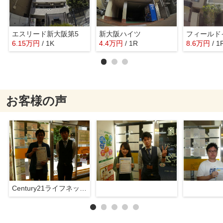
エスリード新大阪第5
新大阪ハイツ
フィールド
6.15
万
円
/ 1K
4.4
万
円
/ 1R
8.6
万
円
/ 1
お客様の声
Century21ライフネット新大阪店