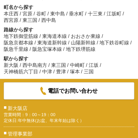
町名から探す
本庄西
/
宮原
/
谷町
/
東中島
/
垂水町
/
十三東
/
江坂町
/
西宮原
/
東三国
/
西中島
路線から探す
地下鉄御堂筋線
/
東海道本線
/
おおさか東線
/
阪急京都本線
/
東海道新幹線
/
山陽新幹線
/
地下鉄谷町線
/
阪急千里線
/
阪急宝塚本線
/
地下鉄堺筋線
駅から探す
新大阪
/
西中島南方
/
東三国
/
中崎町
/
江坂
/
天神橋筋六丁目
/
中津
/
豊津
/
塚本
/
三国
電話でお問い合わせ
■
新大阪店
営業時間：9：00～19：00
定休日:年中無休(お盆、年末年始は除く）
■
管理事業部