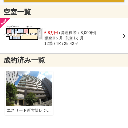
空室一覧
-
6.8万円
(管理費等：8,000円)
0ヶ月
1ヶ月
敷金
礼金
12階
25.42㎡
1K
成約済み一覧
エスリード新大阪レジデンス