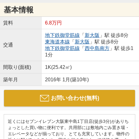
基本情報
賃料
6.8万円
地下鉄御堂筋線
「
新大阪
」駅 徒歩8分
東海道本線
「
新大阪
」駅 徒歩8分
交通
地下鉄御堂筋線
「
西中島南方
」駅 徒歩1
1分
間取り(面積)
1K(25.42㎡)
築年月
2016年 1月(築10年)
お問い合わせ(無料)
近くにはセブンイレブン大阪東中島1丁目店(徒歩3分)がありち
ょっとした買い物に便利です。共用部には敷地内ごみ置き場・
エレベータなどが揃っており、とても充実しています。物件の