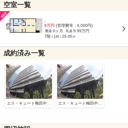
空室一覧
-
9万円
(管理費等：6,000円)
0ヶ月
9.99万円
敷金
礼金
7階
25.05㎡
1R
成約済み一覧
エス・キュート梅田中崎町
エス・キュート梅田中崎町