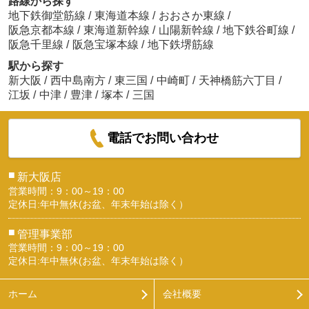
路線から探す
地下鉄御堂筋線
/
東海道本線
/
おおさか東線
/
阪急京都本線
/
東海道新幹線
/
山陽新幹線
/
地下鉄谷町線
/
阪急千里線
/
阪急宝塚本線
/
地下鉄堺筋線
駅から探す
新大阪
/
西中島南方
/
東三国
/
中崎町
/
天神橋筋六丁目
/
江坂
/
中津
/
豊津
/
塚本
/
三国
電話でお問い合わせ
■
新大阪店
営業時間：9：00～19：00
定休日:年中無休(お盆、年末年始は除く）
■
管理事業部
営業時間：9：00～19：00
定休日:年中無休(お盆、年末年始は除く）
ホーム
会社概要