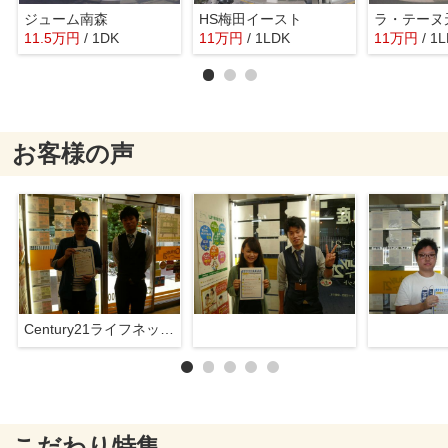
ジューム南森
HS梅田イースト
ラ・テーヌ
11.5
万
円
/ 1DK
11
万
円
/ 1LDK
11
万
円
/ 1
お客様の声
Century21ライフネット新大阪店
こだわり特集