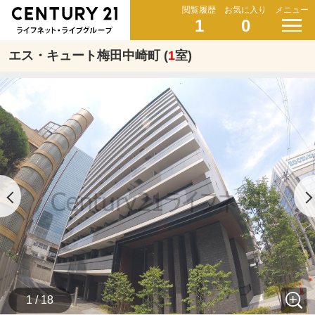
閲覧履歴
お気に入り
メニュー
1
0
エス・キュート梅田中崎町 (
1
室)
1 / 18