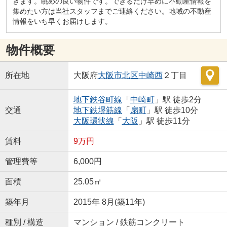
きます。眺めの良い物件です。できるだけ早めに不動産情報を
集めたい方は当社スタッフまでご連絡ください。地域の不動産
情報をいち早くお届けします。
物件概要
所在地
大阪府
大阪市北区
中崎西
２丁目
地下鉄谷町線
「
中崎町
」駅 徒歩2分
交通
地下鉄堺筋線
「
扇町
」駅 徒歩10分
大阪環状線
「
大阪
」駅 徒歩11分
賃料
9万円
管理費等
6,000円
面積
25.05㎡
築年月
2015年 8月(築11年)
種別 / 構造
マンション / 鉄筋コンクリート