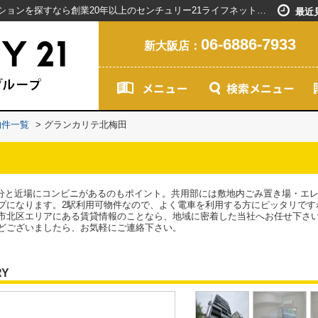
グランカリテ北梅田／新大阪駅で賃貸マンションを探すなら創業20年以上のセンチュリー21ライフネット・ライブグループ
最近
06-6886-7933
新大阪店：
物件一覧
>
グランカリテ北梅田
4分と近場にコンビニがあるのもポイント。共用部には敷地内ごみ置き場・エ
プになります。2駅利用可物件なので、よく電車を利用する方にピッタリです
市北区エリアにある賃貸情報のことなら、地域に密着した当社へお任せ下さ
どございましたら、お気軽にご連絡下さい。
RY