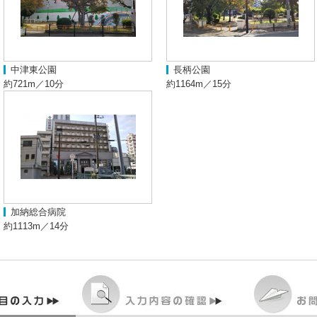
中津東公園
長柄公園
約721m／10分
約1164m／15分
加納総合病院
約1113m／14分