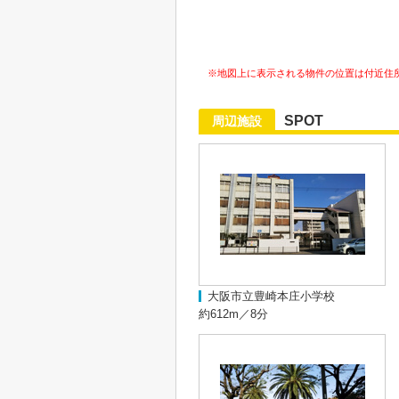
※地図上に表示される物件の位置は付近住
SPOT
周辺施設
大阪市立豊崎本庄小学校
約612m／8分