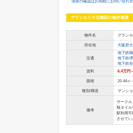
現状の確認はお気軽にお問い合わ
グランカリテ北梅田の物件概要
物件名
グランカ
所在地
大阪府大
地下鉄御
交通
地下鉄堺
地下鉄谷
賃料
6.4万円
面積
20.44㎡
種別/構造
マンショ
サークル
観タイル
備考
駅利用可
させてい