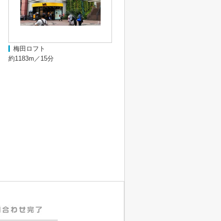
梅田ロフト
約1183m／15分