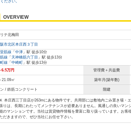
せください。
OVERVIEW
リテ北梅田
阪市北区本庄西３丁目
堂筋線
「
中津
」駅 徒歩10分
筋線
「
天神橋筋六丁目
」駅 徒歩13分
町線
「
中崎町
」駅 徒歩13分
～6.5万円
管理費＋共益費
～21.09㎡
築年月(築年数)
ン / 鉄筋コンクリート
階建
Ｋ 本庄西三丁目店が263mにある物件です。共用部には敷地内ごみ置き場・
張りは、長期にわたってメンテナンスが必要ありません。風通しの良いマンシ
能のマンションです。当社は賃貸物件情報を豊富に取り扱っています。お客
ただきますので、ぜひ当社にお任せ下さい。