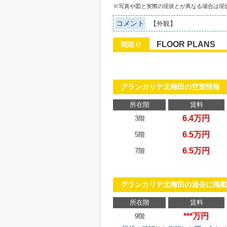
※写真や図と実際の現状とが異なる場合は現
コメント
【外観】
FLOOR PLANS
間取り
グランカリテ北梅田の空室情報
所在階
賃料
6.4万円
3階
6.5万円
5階
6.5万円
7階
グランカリテ北梅田の過去に掲載
所在階
賃料
***万円
9階