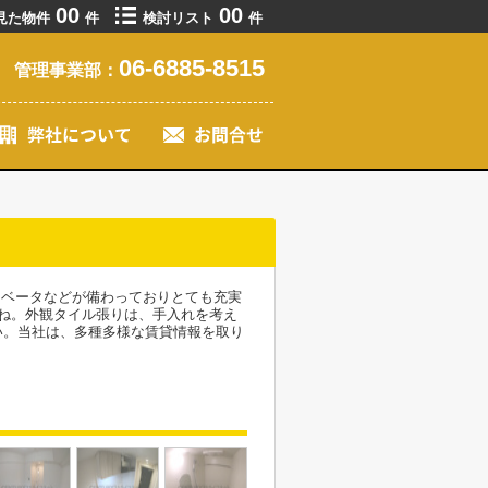
00
00
見た物件
件
検討リスト
件
06-6885-8515
管理事業部：
レベータなどが備わっておりとても充実
ね。外観タイル張りは、手入れを考え
い。当社は、多種多様な賃貸情報を取り