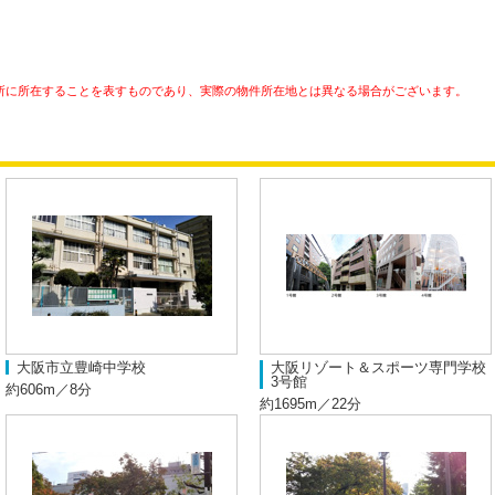
所に所在することを表すものであり、実際の物件所在地とは異なる場合がございます。
大阪市立豊崎中学校
大阪リゾート＆スポーツ専門学校
3号館
約606m／8分
約1695m／22分