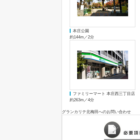
本庄公園
約144m／2分
ファミリーマート 本庄西三丁目店
約263m／4分
グランカリテ北梅田
へのお問い合わせ